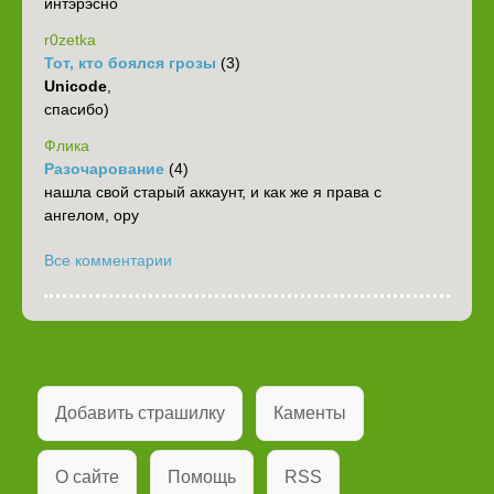
интэрэсно
r0zetka
Тот, кто боялся грозы
(3)
Unicode
,
спасибо)
Флика
Разочарование
(4)
нашла свой старый аккаунт, и как же я права с
ангелом, ору
Все комментарии
Добавить страшилку
Каменты
О сайте
Помощь
RSS