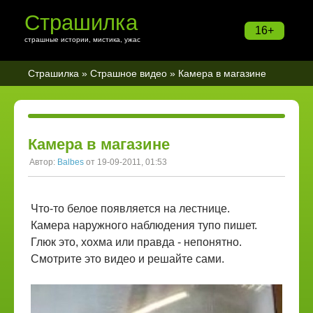
Страшилка
16+
страшные истории, мистика, ужас
Страшилка
»
Страшное видео
» Камера в магазине
Камера в магазине
Автор:
Balbes
от 19-09-2011, 01:53
Что-то белое появляется на лестнице.
Камера наружного наблюдения тупо пишет.
Глюк это, хохма или правда - непонятно.
Смотрите это видео и решайте сами.