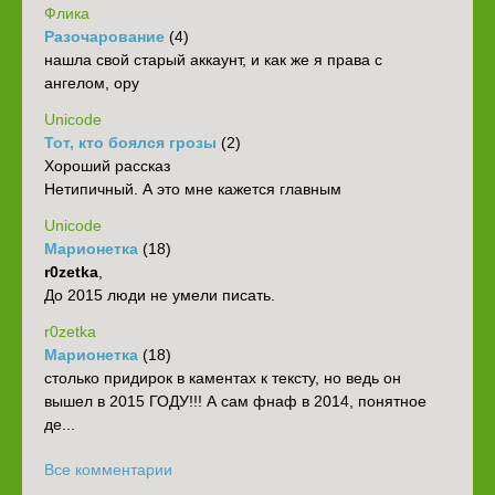
Флика
Разочарование
(4)
нашла свой старый аккаунт, и как же я права с
ангелом, ору
Unicode
Тот, кто боялся грозы
(2)
Хороший рассказ
Нетипичный. А это мне кажется главным
Unicode
Марионетка
(18)
r0zetka
,
До 2015 люди не умели писать.
r0zetka
Марионетка
(18)
столько придирок в каментах к тексту, но ведь он
вышел в 2015 ГОДУ!!! А сам фнаф в 2014, понятное
де...
Все комментарии