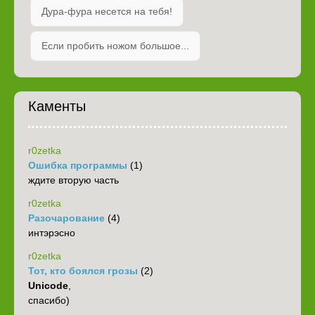
Дура-фура несется на тебя!
Если пробить ножом большое...
Каменты
r0zetka
Ошибка программы
(1)
ждите вторую часть
r0zetka
Разочарование
(4)
интэрэсно
r0zetka
Тот, кто боялся грозы
(2)
Unicode
,
спасибо)