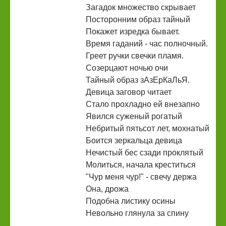
Загадок множество скрывает
Посторонним образ тайный
Покажет изредка бывает.
Время гаданий - час полночный.
Греет ручки свечки пламя.
Созерцают ночью очи
Тайный образ зАзЕрКаЛьЯ.
Девица заговор читает
Стало прохладно ей внезапно
Явился суженый рогатый
Небритый пятьсот лет, мохнатый
Боится зеркальца девица
Нечистый бес сзади проклятый
Молиться, начала креститься
"Чур меня чур!" - свечу держа
Она, дрожа
Подобна листику осины
Невольно глянула за спину
...