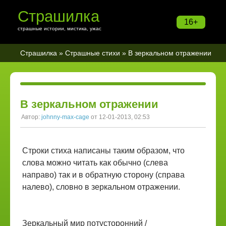
Страшилка
16+
страшные истории, мистика, ужас
Страшилка
»
Страшные стихи
» В зеркальном отражении
В зеркальном отражении
Автор:
johnny-max-cage
от 12-01-2013, 02:53
Строки стиха написаны таким образом, что
слова можно читать как обычно (слева
направо) так и в обратную сторону (справа
налево), словно в зеркальном отражении.
Зеркальный мир потусторонний /