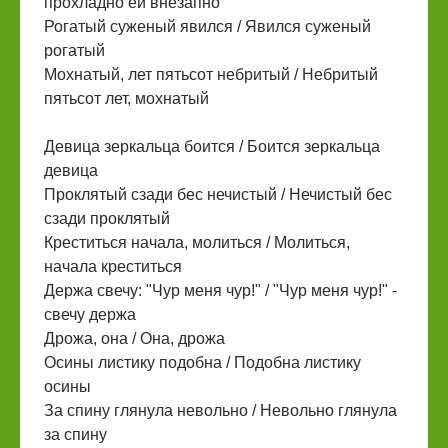
прохладно ей внезапно
Рогатый суженый явился / Явился суженый
рогатый
Мохнатый, лет пятьсот небритый / Небритый
пятьсот лет, мохнатый
Девица зеркальца боится / Боится зеркальца
девица
Проклятый сзади бес нечистый / Нечистый бес
сзади проклятый
Креститься начала, молиться / Молиться,
начала креститься
Держа свечу: "Чур меня чур!" / "Чур меня чур!" -
свечу держа
Дрожа, она / Она, дрожа
Осины листику подобна / Подобна листику
осины
За спину глянула невольно / Невольно глянула
за спину