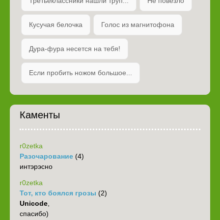
Третьеклассники нашли труп...
Не повезло
Кусучая белочка
Голос из магнитофона
Дура-фура несется на тебя!
Если пробить ножом большое...
Каменты
r0zetka
Разочарование
(4)
интэрэсно
r0zetka
Тот, кто боялся грозы
(2)
Unicode
,
спасибо)