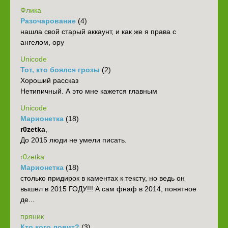
Флика
Разочарование
(4)
нашла свой старый аккаунт, и как же я права с
ангелом, ору
Unicode
Тот, кто боялся грозы
(2)
Хороший рассказ
Нетипичный. А это мне кажется главным
Unicode
Марионетка
(18)
r0zetka
,
До 2015 люди не умели писать.
r0zetka
Марионетка
(18)
столько придирок в каментах к тексту, но ведь он
вышел в 2015 ГОДУ!!! А сам фнаф в 2014, понятное
де...
пряник
Кто кого ловит?
(3)