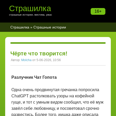
Страшилка
16+
страшные истории, мистика, ужас
Страшилка
»
Страшные истории
Чёрте что творится!
Автор:
Molcha
от 5-06-2026, 10:56
Разлучник Чат Гопота
Одна очень продвинутая гречанка попросила
ChatGPT растолковать узоры на кофейной
гуще, и тот с умным видом сообщил, что её муж
завёл себе любовницу, и посоветовал срочно
развестись. Более того, иишка даже описала