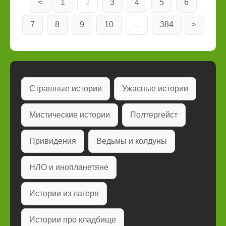
<
1
2
3
4
5
6
7
8
9
10
...
384
>
Страшные истории
Ужасные истории
Мистические истории
Полтергейст
Привидения
Ведьмы и колдуны
НЛО и инопланетяне
Истории из лагеря
Истории про кладбище