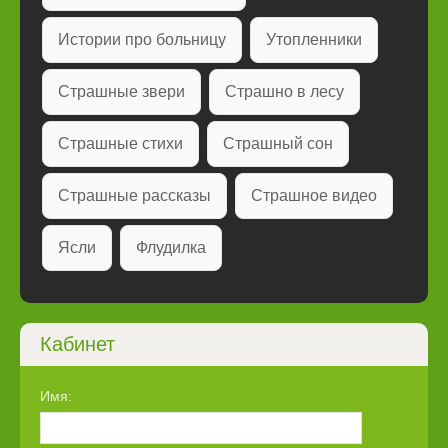
Истории про больницу
Утопленники
Страшные звери
Страшно в лесу
Страшные стихи
Страшный сон
Страшные рассказы
Страшное видео
Ясли
Флудилка
Кабинет
Имя: