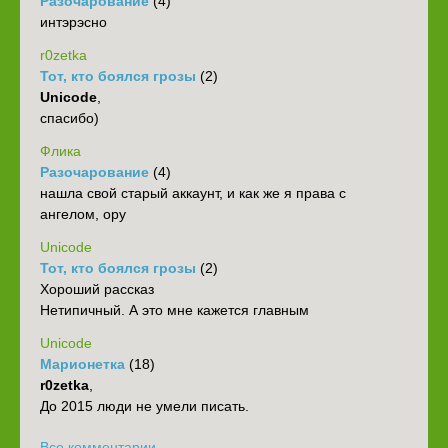
Разочарование
(4)
интэрэсно
r0zetka
Тот, кто боялся грозы
(2)
Unicode
,
спасибо)
Флика
Разочарование
(4)
нашла свой старый аккаунт, и как же я права с
ангелом, ору
Unicode
Тот, кто боялся грозы
(2)
Хороший рассказ
Нетипичный. А это мне кажется главным
Unicode
Марионетка
(18)
r0zetka
,
До 2015 люди не умели писать.
Все комментарии