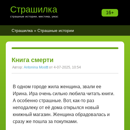
Страшилка
16+
страшные истории, мистика, ужас
Страшилка
»
Страшные истории
Книга смерти
Автор:
Antonina Mosttt
от 4-07-2025, 10:54
В одном городе жила женщина, звали ее
Ирина. Ира очень сильно любила читать книги.
А особенно страшные. Вот, как-то раз
неподалеку от её дома открылся новый
книжный магазин. Женщина обрадовалась и
сразу же пошла за покупками.