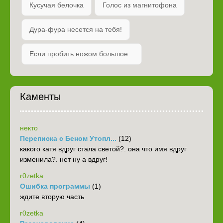
Кусучая белочка
Голос из магнитофона
Дура-фура несется на тебя!
Если пробить ножом большое...
Каменты
некто
Переписка с Беном Утопл...
(12)
какого катя вдруг стала светой?. она что имя вдруг
изменила?. нет ну а вдруг!
r0zetka
Ошибка программы
(1)
ждите вторую часть
r0zetka