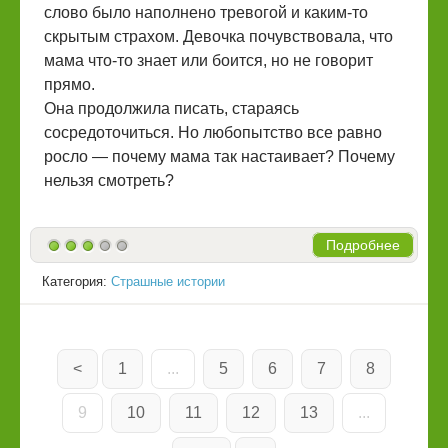
слово было наполнено тревогой и каким-то
скрытым страхом. Девочка почувствовала, что
мама что-то знает или боится, но не говорит
прямо.
Она продолжила писать, стараясь
сосредоточиться. Но любопытство все равно
росло — почему мама так настаивает? Почему
нельзя смотреть?
Подробнее
Категория:
Страшные истории
<
1
...
5
6
7
8
9
10
11
12
13
...