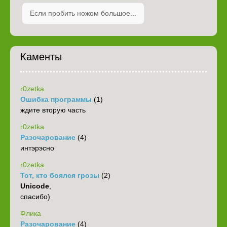
Если пробить ножом большое...
Каменты
r0zetka
Ошибка программы
(1)
ждите вторую часть
r0zetka
Разочарование
(4)
интэрэсно
r0zetka
Тот, кто боялся грозы
(2)
Unicode
,
спасибо)
Флика
Разочарование
(4)