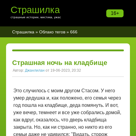
Страшилка
16+
страшные истории, мистика, ужас
Страшилка
»
Облако тегов
» 666
Страшная ночь на кладбище
Автор:
Джанлилан
от 19-06-2023, 20:32
Это случилось с моим другом Стасом. У него
умер дедушка и, как положено, его семья через
год пошла на кладбище, деда помянуть. И вот,
уже вечер, темнеет и все уже собрались домой,
как вдруг, оказалось, что дверь кладбища
закрыта. Но, как ни странно, но никто из его
семьи даже не удивился: "Видать, сторож