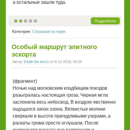
а остальные зашли туда.
Подробнее
Категория:
Страшные истории
Особый маршрут элитного
эскорта
Автор:
Death the teen1
от 9-12-2018, 20:25
(фрагмент)
Ночью над московским кладбищем поездов
разыгралась настоящая гроза. Черная мгла
заслонила весь небосвод. В воздухе явственно
ощущался запах озона. Ветвистые молнии
сверкали в высоте причудливыми узорами, а
раскаты грома просто оглушали. После
очередного раската оно вздрогнуло и