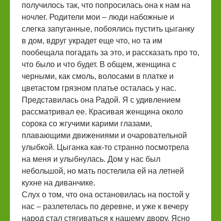
получилось так, что попросилась она к нам на
ночлег. Родители мои – люди набожные и
слегка запуганные, побоялись пустить цыганку
в дом, вдруг украдет еще что, но та им
пообещала погадать за это, и рассказать про то,
что было и что будет. В общем, женщина с
черными, как смоль, волосами в платке и
цветастом грязном платье осталась у нас.
Представилась она Радой. Я с удивлением
рассматривал ее. Красивая женщина около
сорока со жгучими карими глазами,
плавающими движениями и очаровательной
улыбкой. Цыганка как-то странно посмотрела
на меня и улыбнулась. Дом у нас был
небольшой, но мать постелила ей на летней
кухне на диванчике.
Слух о том, что она остановилась на постой у
нас – разлетелась по деревне, и уже к вечеру
народ стал стягиваться к нашему двору. Ясно