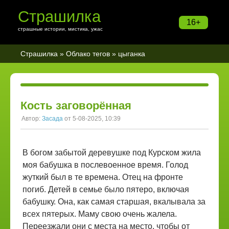
Страшилка
16+
страшные истории, мистика, ужас
Страшилка
»
Облако тегов
» цыганка
Кость заговорённая
Автор:
Засада
от 5-08-2025, 10:39
В богом забытой деревушке под Курском жила
моя бабушка в послевоенное время. Голод
жуткий был в те времена. Отец на фронте
погиб. Детей в семье было пятеро, включая
бабушку. Она, как самая старшая, вкалывала за
всех пятерых. Маму свою очень жалела.
Переезжали они с места на место, чтобы от