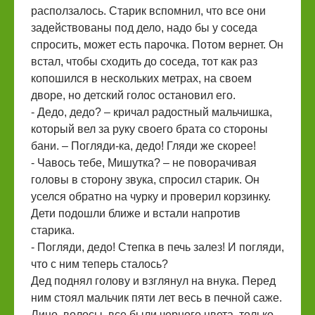
расползалось. Старик вспомнил, что все они
задействованы под дело, надо бы у соседа
спросить, может есть парочка. Потом вернет. Он
встал, чтобы сходить до соседа, тот как раз
копошился в нескольких метрах, на своем
дворе, но детский голос остановил его.
- Дедо, дедо? – кричал радостный мальчишка,
который вел за руку своего брата со стороны
бани. – Погляди-ка, дедо! Гляди же скорее!
- Чавось тебе, Мишутка? – не поворачивая
головы в сторону звука, спросил старик. Он
уселся обратно на чурку и проверил корзинку.
Дети подошли ближе и встали напротив
старика.
- Погляди, дедо! Степка в печь залез! И погляди,
что с ним теперь сталось?
Дед поднял голову и взглянул на внука. Перед
ним стоял мальчик пяти лет весь в печной саже.
Лицо, волосы, все были черного цвета, только