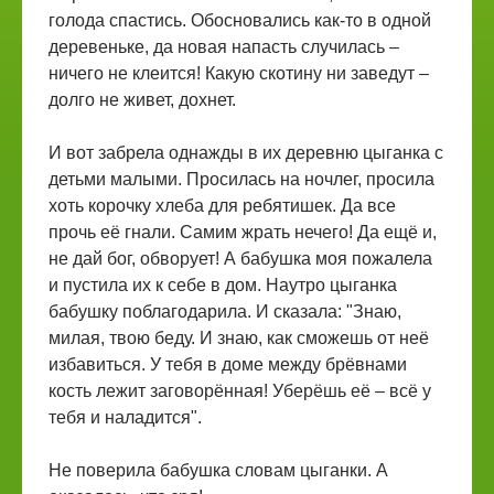
голода спастись. Обосновались как-то в одной
деревеньке, да новая напасть случилась –
ничего не клеится! Какую скотину ни заведут –
долго не живет, дохнет.
И вот забрела однажды в их деревню цыганка с
детьми малыми. Просилась на ночлег, просила
хоть корочку хлеба для ребятишек. Да все
прочь её гнали. Самим жрать нечего! Да ещё и,
не дай бог, обворует! А бабушка моя пожалела
и пустила их к себе в дом. Наутро цыганка
бабушку поблагодарила. И сказала: "Знаю,
милая, твою беду. И знаю, как сможешь от неё
избавиться. У тебя в доме между брёвнами
кость лежит заговорённая! Уберёшь её – всё у
тебя и наладится".
Не поверила бабушка словам цыганки. А