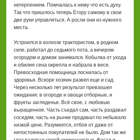
нетерпением. Помчалась к нему что есть духу.
Так что пришлось теперь Егору самому в свои
две руки управляться. А росли они из нужного
места.
Устроился в колхозе трактористом, в родном
селе, работал до седьмого пота, а вечером
огородом и домом занимался. Кобылка от ухода
и обилия сена окрепла и набрала в весе.
Превосходная помощница лоснилась от
здоровья. Вскоре хозяин развел еще и сад.
Через несколько лет результат превзошел
ожидания: в огороде и овощи отборные, и
фрукты загляденье. Всё свое, с любовью
выращенное. Часть съедал сам, часть раздавал
соседям, часть на рынке продавал по небывало
низкой цене. Разумеется, отбоя от даже от
непостоянных покупателей не было. Дом так же
глаз радовал своей ухоженностью. Фасад и