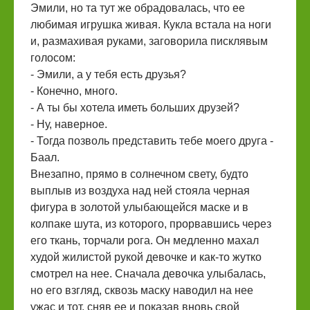
Эмили, но та тут же обрадовалась, что ее
любимая игрушка живая. Кукла встала на ноги
и, размахивая руками, заговорила писклявым
голосом:
- Эмили, а у тебя есть друзья?
- Конечно, много.
- А ты бы хотела иметь больших друзей?
- Ну, наверное.
- Тогда позволь представить тебе моего друга -
Баал.
Внезапно, прямо в солнечном свету, будто
выплыв из воздуха над ней стояла черная
фигура в золотой улыбающейся маске и в
колпаке шута, из которого, прорвавшись через
его ткань, торчали рога. Он медленно махал
худой жилистой рукой девочке и как-то жутко
смотрел на нее. Сначала девочка улыбалась,
но его взгляд, сквозь маску наводил на нее
ужас и тот, сняв ее и показав вновь свой