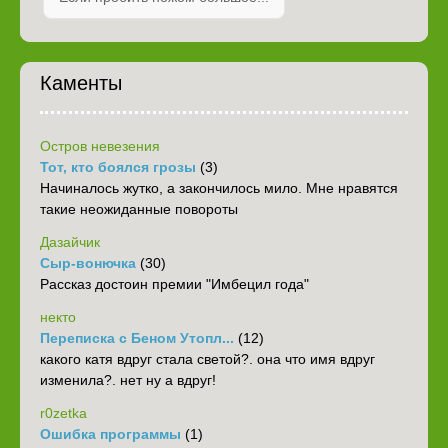
Каменты
Остров невезения
Тот, кто боялся грозы
(3)
Начиналось жутко, а закончилось мило. Мне нравятся
такие неожиданные повороты
Дазайчик
Сыр-вонючка
(30)
Рассказ достоин премии "Имбецил года"
некто
Переписка с Беном Утопл...
(12)
какого катя вдруг стала светой?. она что имя вдруг
изменила?. нет ну а вдруг!
r0zetka
Ошибка программы
(1)