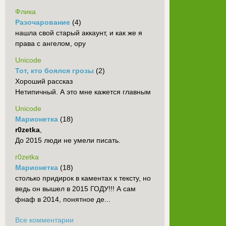
Флика
Разочарование
(4)
нашла свой старый аккаунт, и как же я
права с ангелом, ору
Unicode
Тот, кто боялся грозы
(2)
Хороший рассказ
Нетипичный. А это мне кажется главным
Unicode
Марионетка
(18)
r0zetka
,
До 2015 люди не умели писать.
r0zetka
Марионетка
(18)
столько придирок в каментах к тексту, но
ведь он вышел в 2015 ГОДУ!!! А сам
фнаф в 2014, понятное де...
Все комментарии