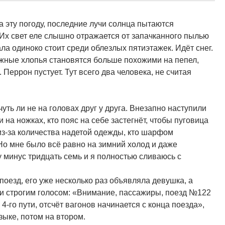
а эту погоду, последние лучи солнца пытаются
 Их свет еле слышно отражается от запачканного пылью
ла одиноко стоит среди облезлых пятиэтажек. Идёт снег.
ежные хлопья становятся больше похожими на пепел,
. Перрон пустует. Тут всего два человека, не считая
уть ли не на головах друг у друга. Внезапно наступили
 на ножках, кто пояс на себе застегнёт, чтобы пуговица
з из-за количества надетой одежды, кто шарфом
 Но мне было всё равно на зимний холод и даже
у минус тридцать семь и я полностью сливаюсь с
оезд, его уже несколько раз объявляла девушка, а
 и строгим голосом: «Внимание, пассажиры, поезд №122
4-го пути, отсчёт вагонов начинается с конца поезда»,
зыке, потом на втором.