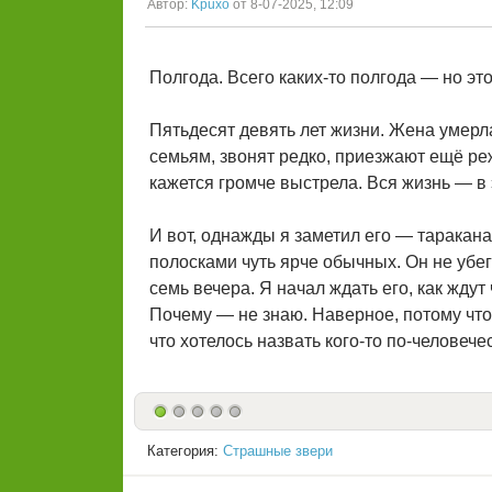
Автор:
Kpuxo
от 8-07-2025, 12:09
Полгода. Всего каких-то полгода — но эт
Пятьдесят девять лет жизни. Жена умерл
семьям, звонят редко, приезжают ещё ре
кажется громче выстрела. Вся жизнь — в 
И вот, однажды я заметил его — таракана
полосками чуть ярче обычных. Он не убег
семь вечера. Я начал ждать его, как ждут
Почему — не знаю. Наверное, потому что 
что хотелось назвать кого-то по-человече
Категория:
Страшные звери