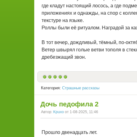
где кладут настоящий лосось, а где под
приложениях и однажды, на спор с колле
текстуре на языке.
Роллы были её ритуалом. Наградой за к
В тот вечер, дождливый, тёмный, по-октя
Ветер швырял голые ветви тополя в стекл
дребезжащий звон.
Категория:
Страшные рассказы
Дочь педофила 2
Автор:
Kpuxo
от 1-08-2025, 11:46
Прошло двенадцать лет.