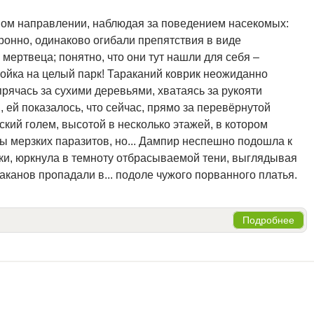
ном направлении, наблюдая за поведением насекомых:
ронно, одинаково огибали препятствия в виде
мертвеца; понятно, что они тут нашли для себя –
ойка на целый парк! Тараканий коврик неожиданно
прячась за сухими деревьями, хватаясь за рукояти
 ей показалось, что сейчас, прямо за перевёрнутой
ский голем, высотой в несколько этажей, в котором
 мерзких паразитов, но... Дампир неспешно подошла к
чки, юркнула в темноту отбрасываемой тени, выглядывая
раканов пропадали в... подоле чужого порванного платья.
Подробнее