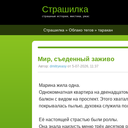
Страшилка
страшные истории, мистика, ужас
Страшилка
»
Облако тегов
» таракан
Мир, съеденный заживо
Автор:
dmitryeasy
от 5-07-2026, 11:37
Марина жила одна.
Однокомнатная квартира на двенадцатом 
балкон с видом на проспект. Этого хвата
покрывалась пылью, духовка служила пол
Её настоящей страстью были роллы.
Она знала наизусть меню трёх десятков 