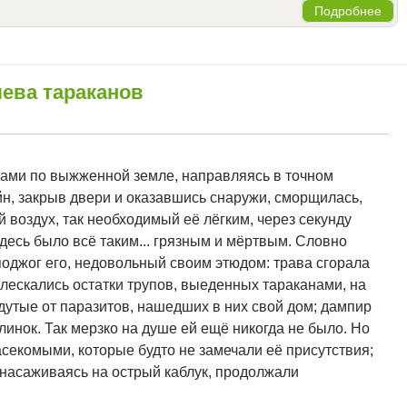
Подробнее
лева тараканов
ами по выжженной земле, направляясь в точном
Рейн, закрыв двери и оказавшись снаружи, сморщилась,
 воздух, так необходимый её лёгким, через секунду
десь было всё таким... грязным и мёртвым. Словно
поджог его, недовольный своим этюдом: трава сгорала
плескались остатки трупов, выеденных тараканами, на
здутые от паразитов, нашедших в них свой дом; дампир
инок. Так мерзко на душе ей ещё никогда не было. Но
секомыми, которые будто не замечали её присутствия;
, насаживаясь на острый каблук, продолжали