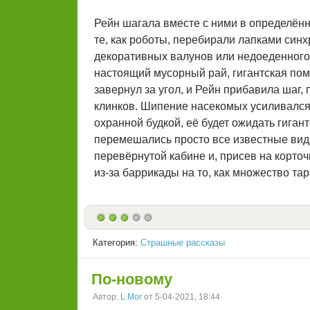
Рейн шагала вместе с ними в определён
те, как роботы, перебирали лапками синх
декоративных валунов или недоеденного 
настоящий мусорный рай, гигантская пом
завернул за угол, и Рейн прибавила шаг, 
клинков. Шипение насекомых усиливался,
охранной будкой, её будет ожидать гигант
перемешались просто все известные виды
перевёрнутой кабине и, присев на корто
из-за баррикады на то, как множество та
Категория:
Страшные рассказы
По-новому
Автор:
L.Mor
от 5-04-2021, 18:44