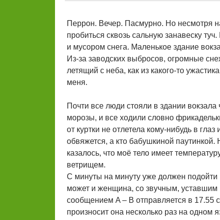
Перрон. Вечер. Пасмурно. Но несмотря н
пробиться сквозь сальную занавеску туч.
и мусором снега. Маленькое здание вокза
Из-за заводских выбросов, огромные сн
летящий с неба, как из какого-то ужастика
меня.
Почти все люди стояли в здании вокзала ч
морозы, и все ходили словно фрикадельки
от куртки не отлетела кому-нибудь в гла
обвяжется, а кто бабушкиной паутинкой.
казалось, что моё тело имеет температур
ветрищем.
С минуты на минуту уже должен подойти п
может и женщина, со звучным, уставшим
сообщением A – B отправляется в 17.55 с 
произносит она несколько раз на одном я