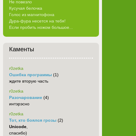
Не повезло
Кусучая белочка
Голос из магнитофона
Дура-фура несется на тебя!
Если пробить ножом большое...
Каменты
r0zetka
Ошибка программы
(1)
ждите вторую часть
r0zetka
Разочарование
(4)
интэрэсно
r0zetka
Тот, кто боялся грозы
(2)
Unicode
,
спасибо)