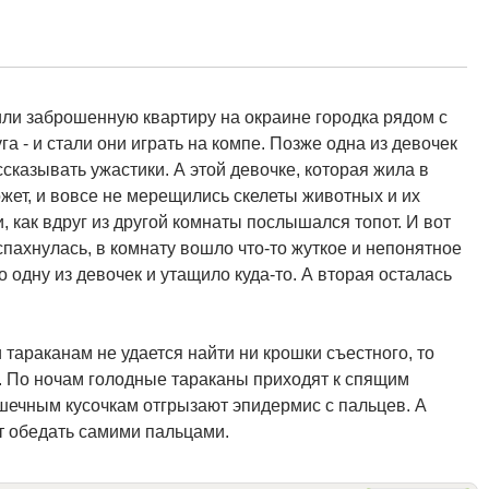
ли заброшенную квартиру на окраине городка рядом с
га - и стали они играть на компе. Позже одна из девочек
сказывать ужастики. А этой девочке, которая жила в
жет, и вовсе не мерещились скелеты животных и их
, как вдруг из другой комнаты послышался топот. И вот
спахнулась, в комнату вошло что-то жуткое и непонятное
ло одну из девочек и утащило куда-то. А вторая осталась
и тараканам не удается найти ни крошки съестного, то
. По ночам голодные тараканы приходят к спящим
ошечным кусочкам отгрызают эпидермис с пальцев. А
т обедать самими пальцами.