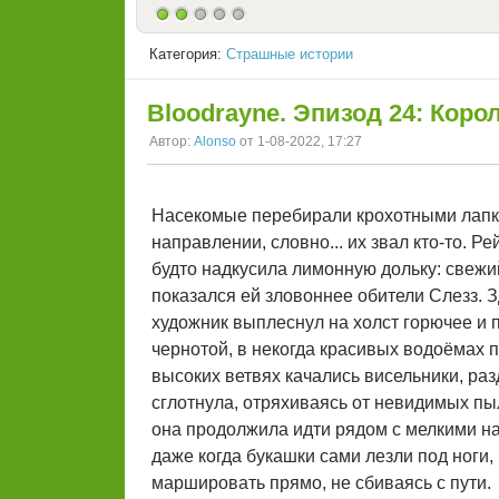
Категория:
Страшные истории
Bloodrayne. Эпизод 24: Коро
Автор:
Alonso
от 1-08-2022, 17:27
Насекомые перебирали крохотными лапк
направлении, словно... их звал кто-то. 
будто надкусила лимонную дольку: свежий
показался ей зловоннее обители Слезз. З
художник выплеснул на холст горючее и 
чернотой, в некогда красивых водоёмах 
высоких ветвях качались висельники, ра
сглотнула, отряхиваясь от невидимых пыл
она продолжила идти рядом с мелкими на
даже когда букашки сами лезли под ноги
маршировать прямо, не сбиваясь с пути.