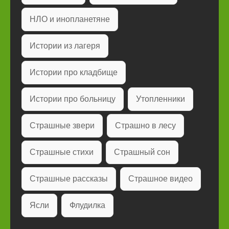
НЛО и инопланетяне
Истории из лагеря
Истории про кладбище
Истории про больницу
Утопленники
Страшные звери
Страшно в лесу
Страшные стихи
Страшный сон
Страшные рассказы
Страшное видео
Ясли
Флудилка