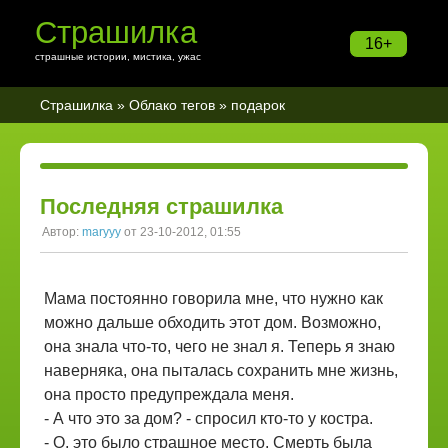
Страшилка
16+
страшные истории, мистика, ужас
Страшилка
»
Облако тегов
» подарок
Последняя страшилка
Автор:
maryyy
от 23-10-2012, 01:55
Мама постоянно говорила мне, что нужно как
можно дальше обходить этот дом. Возможно,
она знала что-то, чего не знал я. Теперь я знаю
наверняка, она пыталась сохранить мне жизнь,
она просто предупреждала меня.
- А что это за дом? - спросил кто-то у костра.
- О, это было страшное место. Смерть была