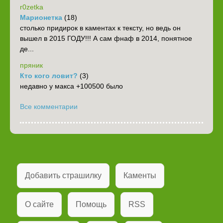
r0zetka
Марионетка
(18)
столько придирок в каментах к тексту, но ведь он
вышел в 2015 ГОДУ!!! А сам фнаф в 2014, понятное
де...
пряник
Кто кого ловит?
(3)
недавно у макса +100500 было
Все комментарии
Добавить страшилку
Каменты
О сайте
Помощь
RSS