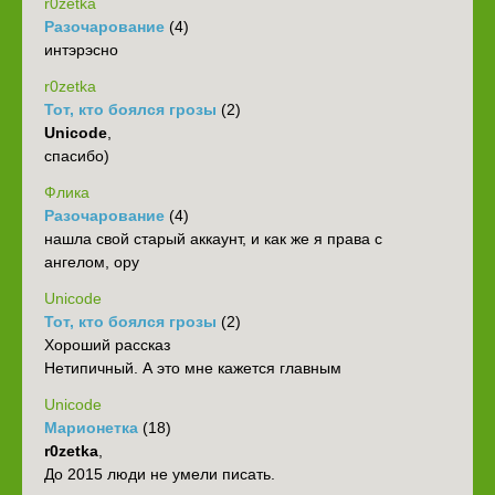
r0zetka
Разочарование
(4)
интэрэсно
r0zetka
Тот, кто боялся грозы
(2)
Unicode
,
спасибо)
Флика
Разочарование
(4)
нашла свой старый аккаунт, и как же я права с
ангелом, ору
Unicode
Тот, кто боялся грозы
(2)
Хороший рассказ
Нетипичный. А это мне кажется главным
Unicode
Марионетка
(18)
r0zetka
,
До 2015 люди не умели писать.