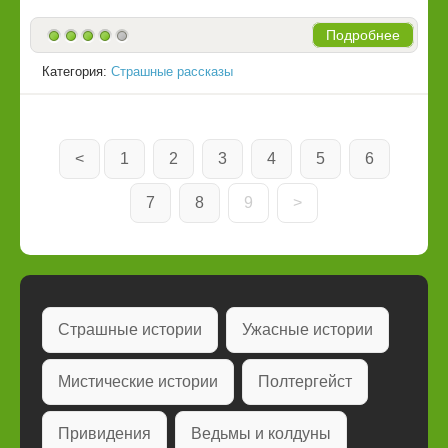
Подробнее
Категория:
Страшные рассказы
<
1
2
3
4
5
6
7
8
9
>
Страшные истории
Ужасные истории
Мистические истории
Полтергейст
Привидения
Ведьмы и колдуны