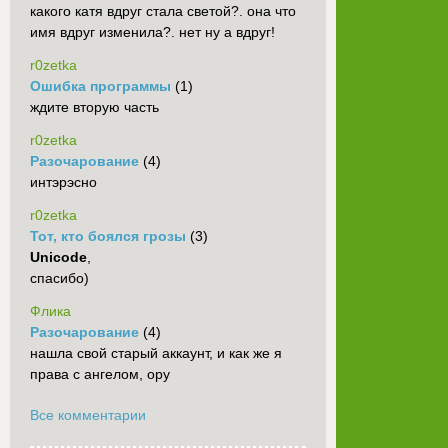
какого катя вдруг стала светой?. она что
имя вдруг изменила?. нет ну а вдруг!
r0zetka
Ошибка программы
(1)
ждите вторую часть
r0zetka
Разочарование
(4)
интэрэсно
r0zetka
Тот, кто боялся грозы
(3)
Unicode
,
спасибо)
Флика
Разочарование
(4)
нашла свой старый аккаунт, и как же я
права с ангелом, ору
Все комментарии