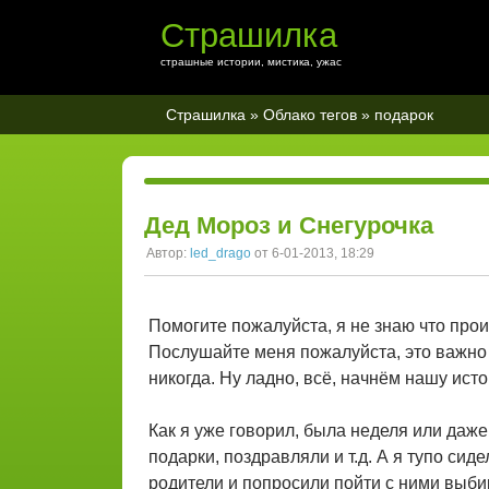
Страшилка
страшные истории, мистика, ужас
Страшилка
»
Облако тегов
» подарок
Дед Мороз и Снегурочка
Автор:
led_drago
от 6-01-2013, 18:29
Помогите пожалуйста, я не знаю что прои
Послушайте меня пожалуйста, это важно 
никогда. Ну ладно, всё, начнём нашу ист
Как я уже говорил, была неделя или даж
подарки, поздравляли и т.д. А я тупо сид
родители и попросили пойти с ними выби