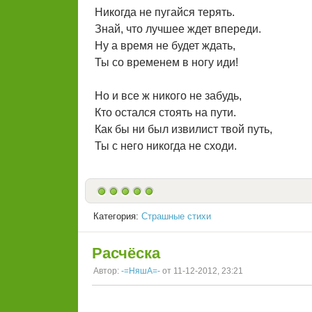
Никогда не пугайся терять.
Знай, что лучшее ждет впереди.
Ну а время не будет ждать,
Ты со временем в ногу иди!
Но и все ж никого не забудь,
Кто остался стоять на пути.
Как бы ни был извилист твой путь,
Ты с него никогда не сходи.
Категория:
Страшные стихи
Расчёска
Автор:
-=НяшА=-
от 11-12-2012, 23:21