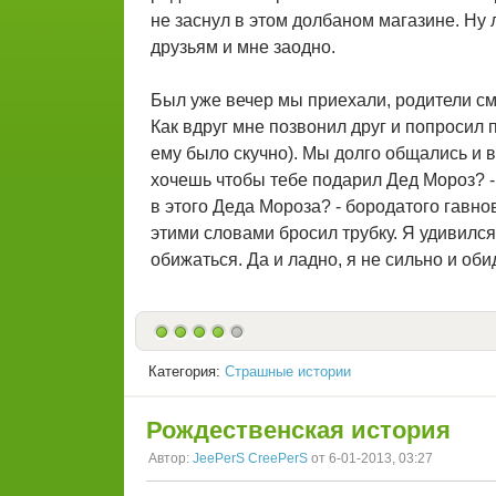
не заснул в этом долбаном магазине. Ну 
друзьям и мне заодно.
Был уже вечер мы приехали, родители смо
Как вдруг мне позвонил друг и попросил 
ему было скучно). Мы долго общались и в
хочешь чтобы тебе подарил Дед Мороз? - 
в этого Деда Мороза? - бородатого гавново
этими словами бросил трубку. Я удивился
обижаться. Да и ладно, я не сильно и оби
Категория:
Страшные истории
Рождественская история
Автор:
JeePerS CreePerS
от 6-01-2013, 03:27