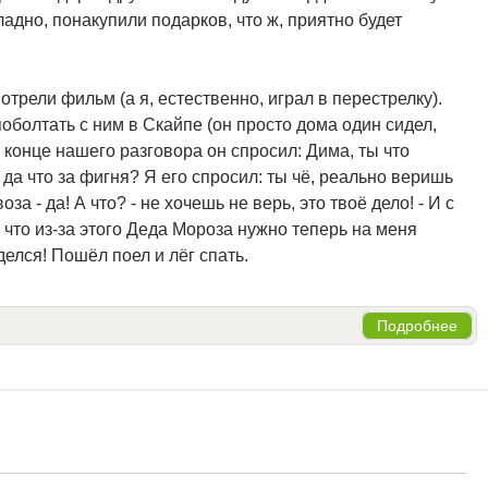
ладно, понакупили подарков, что ж, приятно будет
трели фильм (а я, естественно, играл в перестрелку).
поболтать с ним в Скайпе (он просто дома один сидел,
 конце нашего разговора он спросил: Дима, ты что
да что за фигня? Я его спросил: ты чё, реально веришь
за - да! А что? - не хочешь не верь, это твоё дело! - И с
 что из-за этого Деда Мороза нужно теперь на меня
делся! Пошёл поел и лёг спать.
Подробнее