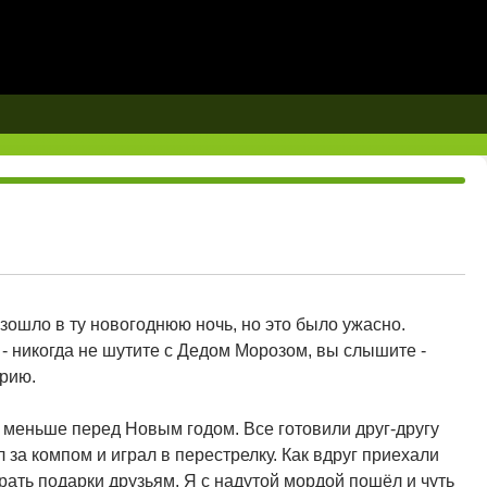
зошло в ту новогоднюю ночь, но это было ужасно.
- никогда не шутите с Дедом Морозом, вы слышите -
орию.
е меньше перед Новым годом. Все готовили друг-другу
ел за компом и играл в перестрелку. Как вдруг приехали
рать подарки друзьям. Я с надутой мордой пошёл и чуть