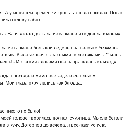
я. А у меня тем временем кровь застыла в жилах. После
онила голову набок.
 как Варя что-то достала из кармана и подошла к моему
стала из кармана большой леденец на палочке безумно-
 палочка была черная с красными полосочками. - Съешь
съешь! - И с этими словами она направилась к выходу.
когда проходила мимо нее задела ее плечом.
ы. Мои глаза округлились как блюдца.
ас никого не было!
В моей голове творилась полная сумятица. Мысли бегали
ги в кучу. Дотерпев до вечера, я все-таки уснула.