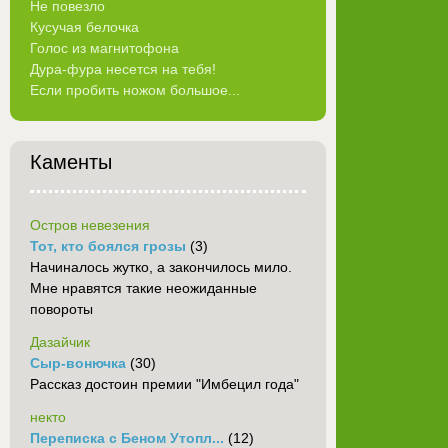
Не повезло
Кусучая белочка
Голос из магнитофона
Дура-фура несется на тебя!
Если пробить ножом большое...
Каменты
Остров невезения
Тот, кто боялся грозы
(3)
Начиналось жутко, а закончилось мило.
Мне нравятся такие неожиданные
повороты
Дазайчик
Сыр-вонючка
(30)
Рассказ достоин премии "Имбецил года"
некто
Переписка с Беном Утопл...
(12)