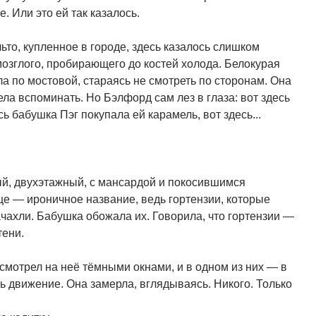
. Или это ей так казалось.
то, купленное в городе, здесь казалось слишком
мозглого, пробирающего до костей холода. Белокурая
а по мостовой, стараясь не смотреть по сторонам. Она
ела вспоминать. Но Бэлфорд сам лез в глаза: вот здесь
сь бабушка Пэг покупала ей карамель, вот здесь...
ый, двухэтажный, с мансардой и покосившимся
це — ироничное название, ведь гортензии, которые
зачахли. Бабушка обожала их. Говорила, что гортензии —
тени.
смотрел на неё тёмными окнами, и в одном из них — в
ь движение. Она замерла, вглядываясь. Никого. Только