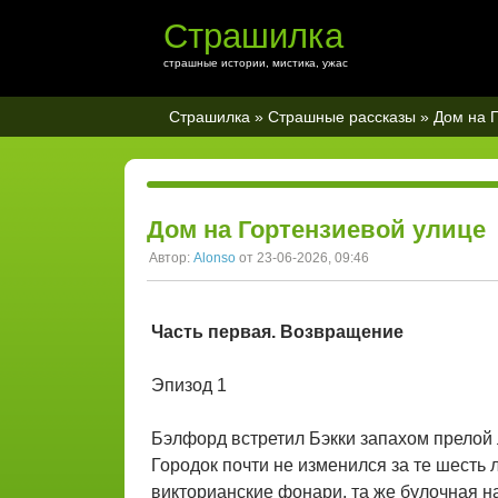
Страшилка
страшные истории, мистика, ужас
Страшилка
»
Страшные рассказы
» Дом на 
Дом на Гортензиевой улице
Автор:
Alonso
от 23-06-2026, 09:46
Часть первая. Возвращение
Эпизод 1
Бэлфорд встретил Бэкки запахом прелой 
Городок почти не изменился за те шесть л
викторианские фонари, та же булочная н