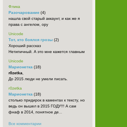
Флика
Разочарование
(4)
нашла свой старый аккаунт, и как же я
права с ангелом, ору
Unicode
Тот, кто боялся грозы
(2)
Хороший рассказ
Нетипичный. А это мне кажется главным
Unicode
Марионетка
(18)
r0zetka
,
До 2015 люди не умели писать.
r0zetka
Марионетка
(18)
столько придирок в каментах к тексту, но
ведь он вышел в 2015 ГОДУ!!! А сам
фнаф в 2014, понятное де...
Все комментарии