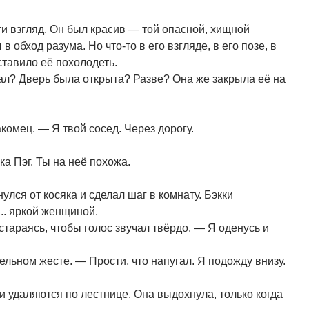
сти взгляд. Он был красив — той опасной, хищной
в обход разума. Но что-то в его взгляде, в его позе, в
аставило её похолодеть.
ал? Дверь была открыта? Разве? Она же закрыла её на
комец. — Я твой сосед. Через дорогу.
а Пэг. Ты на неё похожа.
улся от косяка и сделал шаг в комнату. Бэкки
.. яркой женщиной.
тараясь, чтобы голос звучал твёрдо. — Я оденусь и
льном жесте. — Прости, что напугал. Я подожду внизу.
и удаляются по лестнице. Она выдохнула, только когда