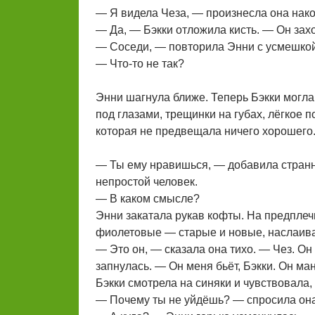
— Я видела Чеза, — произнесла она нако
— Да, — Бэкки отложила кисть. — Он зах
— Соседи, — повторила Энни с усмешкой
— Что-то не так?
Энни шагнула ближе. Теперь Бэкки могла 
под глазами, трещинки на губах, лёгкое п
которая не предвещала ничего хорошего
— Ты ему нравишься, — добавила странны
непростой человек.
— В каком смысле?
Энни закатала рукав кофты. На предплечь
фиолетовые — старые и новые, наслаива
— Это он, — сказала она тихо. — Чез. Он
запнулась. — Он меня бьёт, Бэкки. Он ма
Бэкки смотрела на синяки и чувствовала,
— Почему ты не уйдёшь? — спросила она