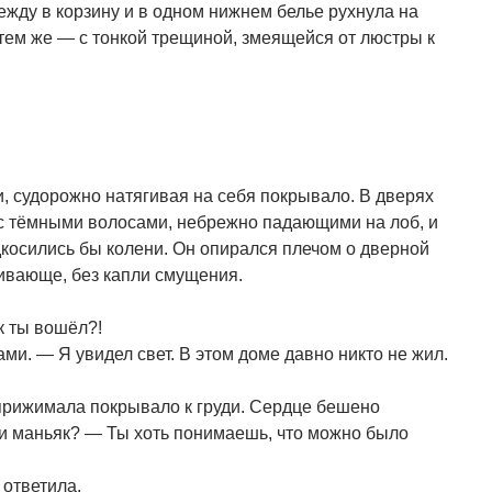
ежду в корзину и в одном нижнем белье рухнула на
 тем же — с тонкой трещиной, змеящейся от люстры к
и, судорожно натягивая на себя покрывало. В дверях
 с тёмными волосами, небрежно падающими на лоб, и
дкосились бы колени. Он опирался плечом о дверной
нивающе, без капли смущения.
к ты вошёл?!
и. — Я увидел свет. В этом доме давно никто не жил.
прижимала покрывало к груди. Сердце бешено
или маньяк? — Ты хоть понимаешь, что можно было
 ответила.