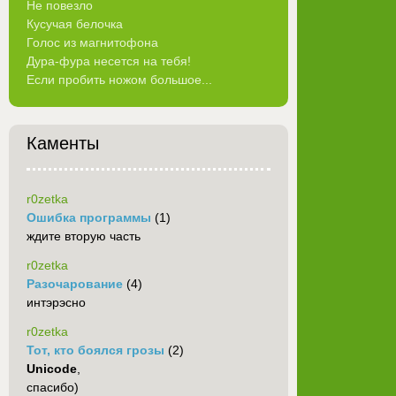
Не повезло
Кусучая белочка
Голос из магнитофона
Дура-фура несется на тебя!
Если пробить ножом большое...
Каменты
r0zetka
Ошибка программы
(1)
ждите вторую часть
r0zetka
Разочарование
(4)
интэрэсно
r0zetka
Тот, кто боялся грозы
(2)
Unicode
,
спасибо)