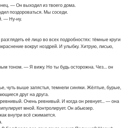
нец. — Он выходил из твоего дома.
одил поздороваться. Мы соседи.
. — Ну-ну.
разглядеть её лицо во всех подробностях: тёмные круги
окраснение вокруг ноздрей. И улыбку. Хитрую, лисью,
.
м тоном. — Я вижу. Но ты будь осторожна. Чез... он
е, чуть выше запястья, темнели синяки. Жёлтые, бурые,
ющиеся друг на друга.
 ревнивый. Очень ревнивый. И когда он ревнует... — она
нипулирует мной. Контролирует. Он абьюзер.
 как внутри всё сжимается.
.