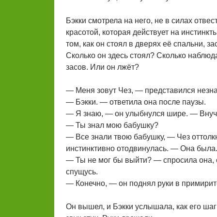
Бэкки смотрела на него, не в силах отве
красотой, которая действует на инстинкты 
том, как он стоял в дверях её спальни, з
Сколько он здесь стоял? Сколько наблюд
засов. Или он лжёт?
— Меня зовут Чез, — представился незна
— Бэкки. — ответила она после паузы.
— Я знаю, — он улыбнулся шире. — Внучк
— Ты знал мою бабушку?
— Все знали твою бабушку, — Чез оттолкн
инстинктивно отодвинулась. — Она была.
— Ты не мог бы выйти? — спросила она, с
спущусь.
— Конечно, — он поднял руки в примирите
Он вышел, и Бэкки услышала, как его шаг