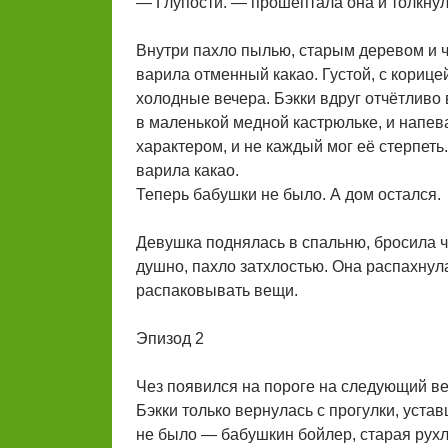
— Глупости. — прошептала она и толкнула
Внутри пахло пылью, старым деревом и ч
варила отменный какао. Густой, с корице
холодные вечера. Бэкки вдруг отчётливо
в маленькой медной кастрюльке, и напева
характером, и не каждый мог её стерпеть
варила какао.
Теперь бабушки не было. А дом остался.
Девушка поднялась в спальню, бросила ч
душно, пахло затхлостью. Она распахнула
распаковывать вещи.
Эпизод 2
Чез появился на пороге на следующий ве
Бэкки только вернулась с прогулки, уста
не было — бабушкин бойлер, старая рухл