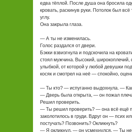
едва тёплой. После душа она бросила од
кровать, раскинув руки. Потолок был всё
углу.
Она закрыла глаза.
— А ты не изменилась.
Голос раздался от двери.
Бэкки взвизгнула и подскочила на кроват
стоял мужчина. Высокий, широкоплечий,
улыбкой, от которой у любой девушки по
косяк и смотрел на неё — спокойно, оце
— Ты кто? — испуганно выдохнула. — Ка
— Дверь была открыта, — он пожал плечам
Решил проверить.
— Ты решил проверить? — она всё ещё 
заколотилось в груди. Вдруг он — псих 
постучать? Позвонить? Окликнуть?
— Я окликнул, — он усмехнулся. — Ты не