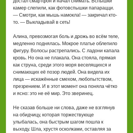
достал смартфон и начал снимать. Вспышки
камер слепили, как фотовспышки папарацци.
— Смотри, как мышь намокла! — закричал кто-
то. — Выкладывай в сеть!
Алина, превозмогая боль и дрожь во всём теле,
медленно поднялась. Мокрое платье облепило
фигуру. Волосы растрепались. С ладони капала
кровь. Но она не плакала. Она стояла, прямая
как струна, среди этого моря веселящихся и
снимающих её позор людей. Она видела их
лица — искажённые смехом, любопытством,
презрением. И в этот момент она поняла чётко
и ясно: это не её мир. Это зверинец.
Не сказав больше ни слова, даже не взглянув
на обидчицу, которая торжествующе
улыбалась, она быстрым шагом пошла к
выходу. Шла, хрустя осколками, оставляя за