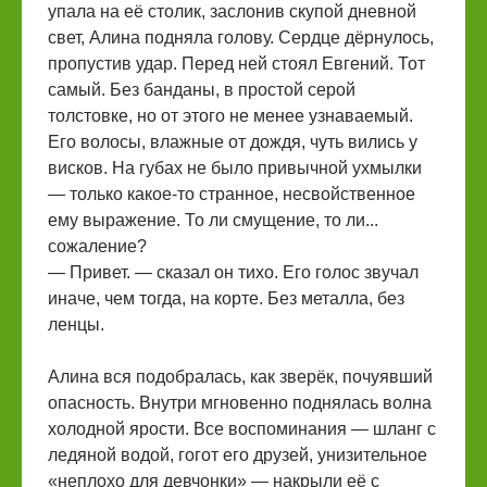
упала на её столик, заслонив скупой дневной
свет, Алина подняла голову. Сердце дёрнулось,
пропустив удар. Перед ней стоял Евгений. Тот
самый. Без банданы, в простой серой
толстовке, но от этого не менее узнаваемый.
Его волосы, влажные от дождя, чуть вились у
висков. На губах не было привычной ухмылки
— только какое-то странное, несвойственное
ему выражение. То ли смущение, то ли...
сожаление?
— Привет. — сказал он тихо. Его голос звучал
иначе, чем тогда, на корте. Без металла, без
ленцы.
Алина вся подобралась, как зверёк, почуявший
опасность. Внутри мгновенно поднялась волна
холодной ярости. Все воспоминания — шланг с
ледяной водой, гогот его друзей, унизительное
«неплохо для девчонки» — накрыли её с