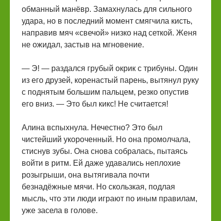
обманный манёвр. Замахнулась для сильного
удара, но в последний момент смягчила кисть,
направив мяч «свечой» низко над сеткой. Женя
не ожидал, застыв на мгновение.
— Э! — раздался грубый окрик с трибуны. Один
из его друзей, коренастый парень, вытянул руку
с поднятым большим пальцем, резко опустив
его вниз. — Это был кикс! Не считается!
Алина вспыхнула. Нечестно? Это был
чистейший укороченный. Но она промолчала,
стиснув зубы. Она снова собралась, пытаясь
войти в ритм. Ей даже удавались неплохие
розыгрыши, она вытягивала почти
безнадёжные мячи. Но скользкая, подлая
мысль, что эти люди играют по иным правилам,
уже засела в голове.