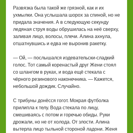
Развязка была такой же грязной, как и их
ухмылки. Она услышала шорох за спиной, но не
придала значения. А в следующую секунду
ледяная струя воды обрушилась на неё сверху,
заливая лицо, волосы, плечи. Алина ахнула,
отшатнувшись и едва не выронив ракетку.
— Ой, — послышался издевательски-сладкий
голос. Тот самый коренастый друг Жени стоял
со шлангом в руках, и вода ещё стекала с
чёрного резинового наконечника. — Кажется,
небольшой дождик. Случайно.
С трибуны донёсся гогот. Мокрая футболка
прилипла к телу. Вода стекала по лицу,
смешиваясь с потом и горечью обиды. Руки
дрожали, но не от холода. От злости. Алина
вытерла лицо тыльной стороной ладони. Женя