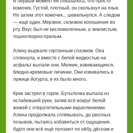
В первый момент ей показалось, что просто
комочек. Густой, плотный, он скользнул на язык.
Но затем этот комочек... шевельнулся. А следом
— ещё один. Мерзкое, склизкое копошение во
рту. Вкус был не кисломолочным, а землистым,
тошнотворно-прелым.
Алину вырвало гортанным спазмом. Она
сплюнула, и вместе с белой жидкостью на
асфальт выпали они. Мелкие, извивающиеся,
бледно-кремовые личинки. Они извивались в
лужице йогурта, и их было много.
Крик застрял в горле. Бутылочка выпала из
ослабевшей руки, залив всё вокруг белой
жижей с отвратительными вкраплениями.
Алина продолжала сплёвывать, до рвотных
позывов, пытаясь избавиться от ощущения,
будто они всё ещё ползают по нёбу, дёснам и