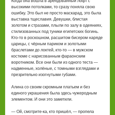
Когда она вошла в арендованный лофт с
высокими потолками, то сразу поняла свою
ошибку. Это был не просто маскарад, это была
выставка тщеславия. Девушки, блистая
золотом и стразами, плыли по залу в одеяниях,
стилизованных под туники египетских богинь.
Кто-то в роскошном, расшитом бисером наряде
царицы, с чёрным париком и золотыми
браслетами до локтей, кто-то — в мужском
костюме с нарисованным фараонским
воротником. Все они были из одного теста —
надменные, холёные, с томными взглядами и
презрительно изогнутыми губами.
Алина со своим скромным платьем и без
единого украшения была здесь чужеродным
элементом. И они это заметили.
— Ой, смотрите-ка, кто пришёл, — пропела