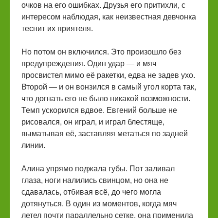
очков на его ошибках. Друзья его притихли, с
интересом наблюдая, как неизвестная девчонка
теснит их приятеля.
Но потом он включился. Это произошло без
предупреждения. Один удар — и мяч
просвистел мимо её ракетки, едва не задев ухо.
Второй — и он вонзился в самый угол корта так,
что догнать его не было никакой возможности.
Темп ускорился вдвое. Евгений больше не
рисовался, он играл, и играл блестяще,
выматывая её, заставляя метаться по задней
линии.
Алина упрямо поджала губы. Пот заливал
глаза, ноги налились свинцом, но она не
сдавалась, отбивая всё, до чего могла
дотянуться. В один из моментов, когда мяч
летел почти параллельно сетке, она применила