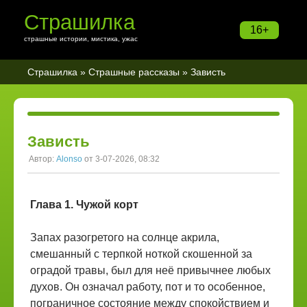
Страшилка
16+
страшные истории, мистика, ужас
Страшилка
»
Страшные рассказы
» Зависть
Зависть
Автор:
Alonso
от 3-07-2026, 08:32
Глава 1. Чужой корт
Запах разогретого на солнце акрила,
смешанный с терпкой ноткой скошенной за
оградой травы, был для неё привычнее любых
духов. Он означал работу, пот и то особенное,
пограничное состояние между спокойствием и