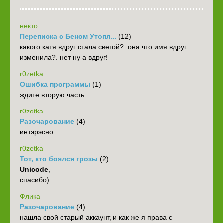
некто
Переписка с Беном Утопл...
(12)
какого катя вдруг стала светой?. она что имя вдруг
изменила?. нет ну а вдруг!
r0zetka
Ошибка программы
(1)
ждите вторую часть
r0zetka
Разочарование
(4)
интэрэсно
r0zetka
Тот, кто боялся грозы
(2)
Unicode
,
спасибо)
Флика
Разочарование
(4)
нашла свой старый аккаунт, и как же я права с