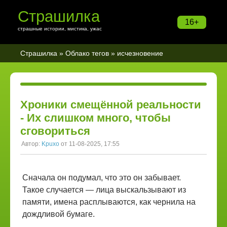
Страшилка
16+
страшные истории, мистика, ужас
Страшилка
»
Облако тегов
» исчезновение
Хроники смещённой реальности
- Их слишком много, чтобы
сговориться
Автор:
Kpuxo
от 11-08-2025, 17:55
Сначала он подумал, что это он забывает.
Такое случается — лица выскальзывают из
памяти, имена расплываются, как чернила на
дождливой бумаге.