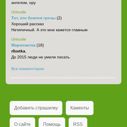
ангелом, ору
Unicode
Тот, кто боялся грозы
(2)
Хороший рассказ
Нетипичный. А это мне кажется главным
Unicode
Марионетка
(18)
r0zetka
,
До 2015 люди не умели писать.
Все комментарии
Добавить страшилку
Каменты
О сайте
Помощь
RSS