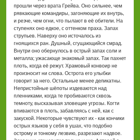
прошли через врата Грейва. Оно сильнее, чем
рявкающие командиры, загоняющие их внутрь,
и резче, чем огни, что пылают в её обители. На
ступенях оно едкое, с оттенком праха. Запах
струпьев. Наверху оно источалось из
гноящихся ран. Душный, сгущающийся смрад.
Внутри оно обернулось в острый запах соли и
металла; ужасающе знакомый запах. Так пахнет
плоть, когда её режут. Храмовый конвоир не
произносит ни слова. Острота его улыбки
говорит за него. Остальные менее деликатны.
Непристойные шёпоты издеваются над
пленниками, когда те пробиваются сквозь
темноту, высказывая зловещие угрозы. Когти
впиваются в плоть, забавляясь с ней, как с
закуской. Некоторые чувствуют их - как кончики
острых языков у себя в ушах, что подобно
острому и тонкому лезвию, разрезают надвое.