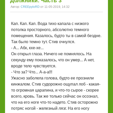
Должники. Часть 3
Автор:
CREEpyloRD
от 11-05-2019, 14:32
Кап. Кап. Кап. Вода тихо капала с низкого
потолка просторного, абсолютно темного
помещения. Казалось, будто ты в самой бездне.
Так было темно тут. Стив очнулся.
- А... Абх, кхе-хе...
Он открыл глаза. Ничего не помнялось. На
секунду ему показалось, что он умер... А нет,
вроде тело чувствуется.
- Что за? Что... А-а-а!!!
Ужасно заболела голова, будто ее прознили
кинжалом. Стив судорожно ощупал лоб - какая-
то огромная царапина, и что-то сырое - скорее
всего, кровь. Так же только сейчас он осознал,
что на его ноге что-то надето. Стив осторожно
потряс ногой - железный лязг. На его ногу