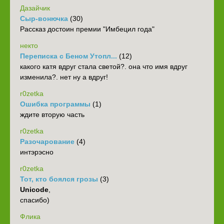
Дазайчик
Сыр-вонючка
(30)
Рассказ достоин премии "Имбецил года"
некто
Переписка с Беном Утопл...
(12)
какого катя вдруг стала светой?. она что имя вдруг
изменила?. нет ну а вдруг!
r0zetka
Ошибка программы
(1)
ждите вторую часть
r0zetka
Разочарование
(4)
интэрэсно
r0zetka
Тот, кто боялся грозы
(3)
Unicode
,
спасибо)
Флика