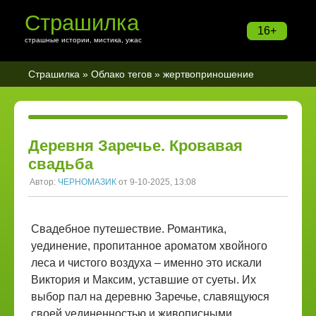
Страшилка
16+
страшные истории, мистика, ужас
Страшилка
»
Облако тегов
» жертвоприношение
Деревня Заречье. Кровавая
свадьба
Автор:
ЧЕРНОМАЗИК
от 9-10-2025, 13:08
Свадебное путешествие. Романтика,
уединение, пропитанное ароматом хвойного
леса и чистого воздуха – именно это искали
Виктория и Максим, уставшие от суеты. Их
выбор пал на деревню Заречье, славящуюся
своей уединенностью и живописными