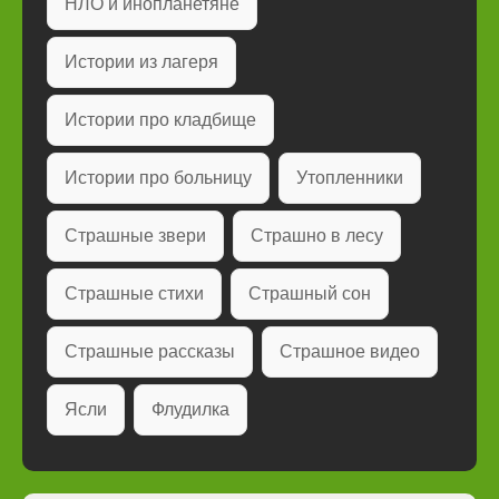
НЛО и инопланетяне
Истории из лагеря
Истории про кладбище
Истории про больницу
Утопленники
Страшные звери
Страшно в лесу
Страшные стихи
Страшный сон
Страшные рассказы
Страшное видео
Ясли
Флудилка