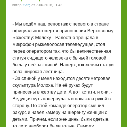
Автор:
Serg
от 7-06-2018, 11:43
- Мы ведём наш репортаж с первого в стране
официального жертвоприношения Верховному
Божеству: Молоху. - Радостно трещала в
микрофон рыжеволосая телеведущая, стоя
перед оператором так, что бы величественная
статуя сидящего человека с бычьей головой
была у неё за спиной. Наверх, к коленям статуи
вела широкая лестница.
- За спиной у меня находится десятиметровая
скульптура Молоха. На её руках будут
принесены в жертву дети. А вот, кстати, и они. -
Ведущая чуть повернулась и показала рукой в
сторону. По этой команде оператор сменил
ракурс и навёл камеру на шеренгу женщин с
детьми. Причём, если женщины были одетые,
то дети наоборот были голые. Самому