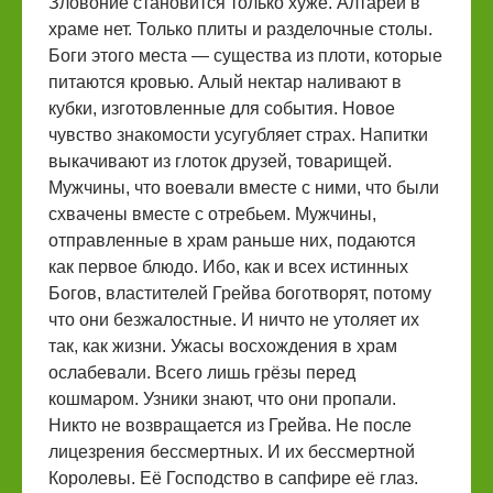
Зловоние становится только хуже. Алтарей в
храме нет. Только плиты и разделочные столы.
Боги этого места — существа из плоти, которые
питаются кровью. Алый нектар наливают в
кубки, изготовленные для события. Новое
чувство знакомости усугубляет страх. Напитки
выкачивают из глоток друзей, товарищей.
Мужчины, что воевали вместе с ними, что были
схвачены вместе с отребьем. Мужчины,
отправленные в храм раньше них, подаются
как первое блюдо. Ибо, как и всех истинных
Богов, властителей Грейва боготворят, потому
что они безжалостные. И ничто не утоляет их
так, как жизни. Ужасы восхождения в храм
ослабевали. Всего лишь грёзы перед
кошмаром. Узники знают, что они пропали.
Никто не возвращается из Грейва. Не после
лицезрения бессмертных. И их бессмертной
Королевы. Её Господство в сапфире её глаз.