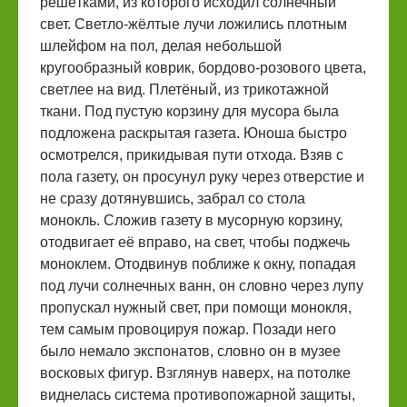
решётками, из которого исходил солнечный
свет. Светло-жёлтые лучи ложились плотным
шлейфом на пол, делая небольшой
кругообразный коврик, бордово-розового цвета,
светлее на вид. Плетёный, из трикотажной
ткани. Под пустую корзину для мусора была
подложена раскрытая газета. Юноша быстро
осмотрелся, прикидывая пути отхода. Взяв с
пола газету, он просунул руку через отверстие и
не сразу дотянувшись, забрал со стола
монокль. Сложив газету в мусорную корзину,
отодвигает её вправо, на свет, чтобы поджечь
моноклем. Отодвинув поближе к окну, попадая
под лучи солнечных ванн, он словно через лупу
пропускал нужный свет, при помощи монокля,
тем самым провоцируя пожар. Позади него
было немало экспонатов, словно он в музее
восковых фигур. Взглянув наверх, на потолке
виднелась система противопожарной защиты,