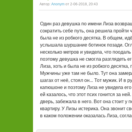
Автор:
Anonym
от 2-06-2018, 20:43
Один раз девушка по имени Лиза возвращ
сократить себе путь, она решила пройти 
была не из робкого десятка. В общем, идё
услышала шуршание ботинок позади. Огл
несколько метров и увидела, что поодаль 
поэтому девушка не смогла разглядеть его
Лиза, хоть и была не из робкого десятка,
Мужчины уже там не было. Тут она замерл
шагах от неё, стоял он... Тот мужик. И в
капюшоне и поэтому Лиза не увидела его
ей казалось, что этот псих гонится за ней
дверь, забежала в него. Вот она стоит у
квартиру. У Лизы истерика. Она звонит св
в каком положении оказалась Лиза, согла