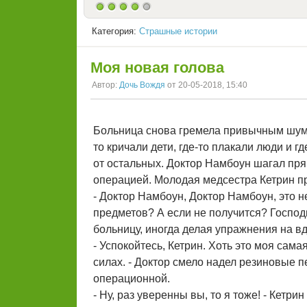
Категория:
Страшные истории
Моя новая голова
Автор:
Дочь Вождя
от 20-05-2018, 15:40
Больница снова гремела привычным шумом
то кричали дети, где-то плакали люди и 
от остальных. Доктор Намбоун шагал пря
операцией. Молодая медсестра Кетрин пр
- Доктор Намбоун, Доктор Намбоун, это н
предметов? А если не получится? Господи
больницу, иногда делая упражнения на вд
- Успокойтесь, Кетрин. Хоть это моя сам
силах. - Доктор смело надел резиновые 
операционной.
- Ну, раз уверенны вы, то я тоже! - Кетр