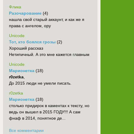
Флика
Разочарование
(4)
нашла свой старый аккаунт, и как же я
права с ангелом, ору
Unicode
Тот, кто боялся грозы
(2)
Хороший рассказ
Нетипичный. А это мне кажется главным
Unicode
Марионетка
(18)
r0zetka
,
До 2015 люди не умели писать.
r0zetka
Марионетка
(18)
столько придирок в каментах к тексту, но
ведь он вышел в 2015 ГОДУ!!! А сам
фнаф в 2014, понятное де...
Все комментарии