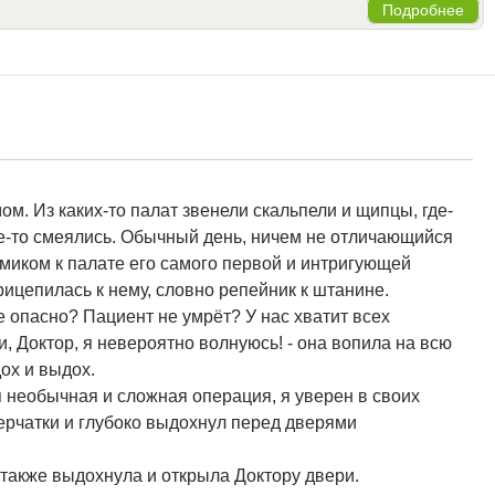
Подробнее
. Из каких-то палат звенели скальпели и щипцы, где-
где-то смеялись. Обычный день, ничем не отличающийся
миком к палате его самого первой и интригующей
ицепилась к нему, словно репейник к штанине.
е опасно? Пациент не умрёт? У нас хватит всех
, Доктор, я невероятно волнуюсь! - она вопила на всю
ох и выдох.
ая необычная и сложная операция, я уверен в своих
перчатки и глубоко выдохнул перед дверями
ин также выдохнула и открыла Доктору двери.