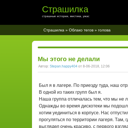
Страшилка
страшные истории, мистика, ужас
Страшилка
»
Облако тегов
» голова
Мы этого не делали
Автор:
Stepan.happy404
от 8-06-2018, 12:06
Был я в лагере. По приезду туда, наш от
В одной из таких групп был я.
Наша группа отличалась тем, что мы не 
Однажды во время дискотеки мы подошли 
хотим уединиться в корпусе. Нас отпустил
прогуляться по территории лагеря. Там, 
выглядел очень красиво, с первого взгля