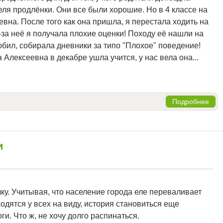
еля продлёнки. Они все были хорошие. Но в 4 классе на
вна. После того как она пришла, я перестала ходить на
з-за неё я получала плохие оценки! Походу её нашли на
любил, собирала дневники за типо "Плохое" поведение!
а Алексеевна в декабре ушла учится, у нас вела она...
Подробнее
и
ку. Учитывая, что население города еле переваливает
одятся у всех на виду, история становиться еще
и. Что ж, не хочу долго распинаться.