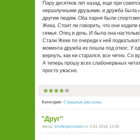
Пару десятков лет назад, еще при советс
неразлучными друзьями, и дружба была н
другим людям. Оба парня были спортсмен
Жека. Стоит ли говорить, что они ходили 
семья. Отец и дочь. И была она настольк
Стали Жеки по очереди к ней подкатывать,
момента дружба их пошла под откос. У од
вернуть, как ни старался, все четно. Со
А теперь прошу всех слабонервных читать 
просто ужасно.
Категория:
Страшные рассказы
"Друг"
Автор:
timofeigennadiev
от 2-01-2018, 13:38