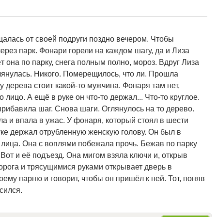
алась от своей подруги поздно вечером. Чтобы
через парк. Фонари горели на каждом шагу, да и Лиза
т она по парку, снега полным полно, мороз. Вдруг Лиза
янулась. Никого. Померещилось, что ли. Прошла
у дерева стоит какой-то мужчина. Фонаря там нет,
 лицо. А ещё в руке он что-то держал... Что-то круглое.
 прибавила шаг. Снова шаги. Оглянулось на то дерево.
а и впала в ужас. У фонаря, который стоял в шести
 руке держал отрубленную женскую голову. Он был в
 лица. Она с воплями побежала прочь. Бежав по парку
. Вот и её подъезд. Она мигом взяла ключи и, открыв
 порога и трясущимися руками открывает дверь в
оему парню и говорит, чтобы он пришёл к ней. Тот, поняв
сился.