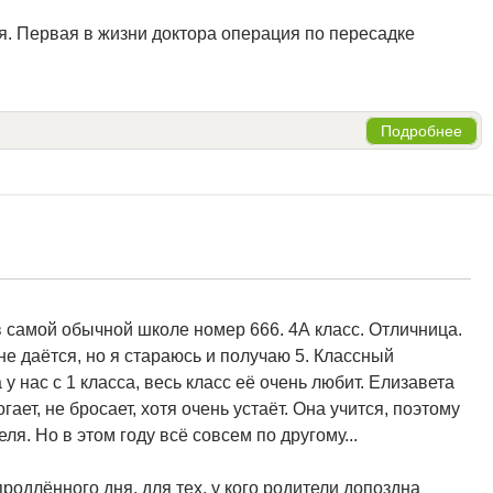
ция. Первая в жизни доктора операция по пересадке
Подробнее
 в самой обычной школе номер 666. 4А класс. Отличница.
не даётся, но я стараюсь и получаю 5. Классный
 нас с 1 класса, весь класс её очень любит. Елизавета
ет, не бросает, хотя очень устаёт. Она учится, поэтому
ля. Но в этом году всё совсем по другому...
продлённого дня, для тех, у кого родители допоздна