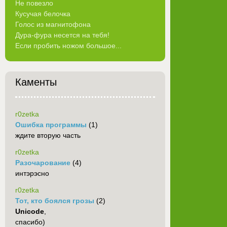
Не повезло
Кусучая белочка
Голос из магнитофона
Дура-фура несется на тебя!
Если пробить ножом большое...
Каменты
r0zetka
Ошибка программы
(1)
ждите вторую часть
r0zetka
Разочарование
(4)
интэрэсно
r0zetka
Тот, кто боялся грозы
(2)
Unicode
,
спасибо)