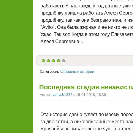
работают). У нас каждый год разные учит
продлёнку пришла работать Алеся Сергее
продлёнку, так как она безграмотная, и и
"Avito". Она была жирная и её никто не 
Ужас! Так вот. Когда в этом году Елизавет
Алеся Сергеевна...
Категория:
Страшные истории
Последняя стадия ненавист
Автор:
ivanych1337
от 9-01-2018, 18:36
Эта история давно гуляет по моему посёл
за две сотни, а нижеописанные места нах
мрачней и вызывает легкое чувство тревог