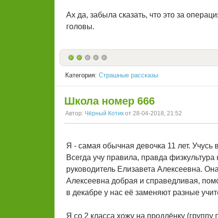
Ах да, забыла сказать, что это за опера
головы.
Категория:
Страшные рассказы
Школа номер 666
Автор:
Чёрный Котик
от 28-04-2018, 21:52
Я - самая обычная девочка 11 лет. Учусь
Всегда учу правила, правда физкультура 
руководитель Елизавета Алексеевна. Она у
Алексеевна добрая и справедливая, помога
в декабре у нас её заменяют разные учите
Я со 2 класса хожу на продлёнку (группу 