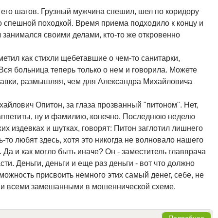
его шагов. Грузный мужчина спешил, шел по коридору
о спешной походкой. Время приема подходило к концу и
л занимался своими делами, кто-то же откровенно
етил как стихли щебетавшие о чем-то санитарки,
Вся больница теперь только о нем и говорила. Можете
тавки, размышляя, чем для Александра Михайловича
айлович Опитон, за глаза прозванный "питоном". Нет,
а аппетиты, ну и фамилию, конечно. Последнюю неделю
хих издевках и шутках, говорят: Питон заглотил лишнего
ь-то любят здесь, хотя это никогда не волновало нашего
. Да и как могло быть иначе? Он - заместитель главврача
ти. Деньги, деньги и еще раз деньги - вот что должно
можность присвоить немного этих самый денег, себе, не
м и всеми замешанными в мошеннической схеме.
Подробнее