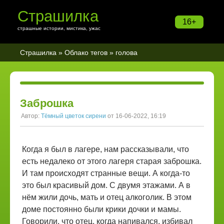
Страшилка
16+
страшные истории, мистика, ужас
Страшилка
»
Облако тегов
» голова
Заброшка
Автор:
Тёмный цветок сирени
от 16-06-2022, 16:19
Когда я был в лагере, нам рассказывали, что
есть недалеко от этого лагеря старая заброшка.
И там происходят странные вещи. А когда-то
это был красивый дом. С двумя этажами. А в
нём жили дочь, мать и отец алкоголик. В этом
доме постоянно были крики дочки и мамы.
Говорили, что отец, когда напивался, избивал