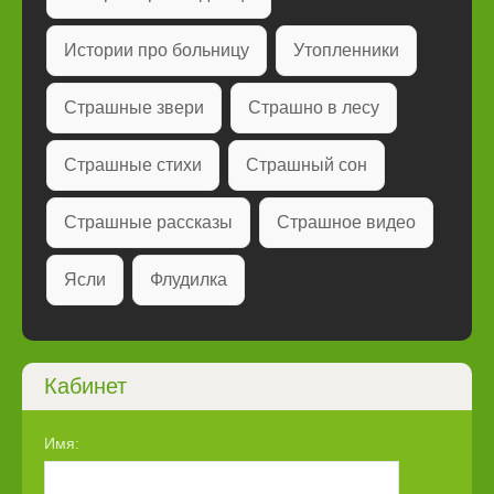
Истории про больницу
Утопленники
Страшные звери
Страшно в лесу
Страшные стихи
Страшный сон
Страшные рассказы
Страшное видео
Ясли
Флудилка
Кабинет
Имя: