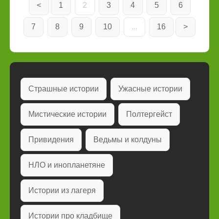
<
1
2
3
4
5
6
7
8
9
10
...
16
>
Страшные истории
Ужасные истории
Мистические истории
Полтергейст
Привидения
Ведьмы и колдуны
НЛО и инопланетяне
Истории из лагеря
Истории про кладбище