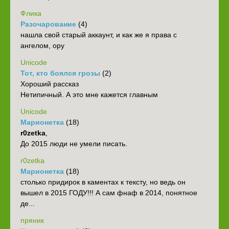
Флика
Разочарование
(4)
нашла свой старый аккаунт, и как же я права с
ангелом, ору
Unicode
Тот, кто боялся грозы
(2)
Хороший рассказ
Нетипичный. А это мне кажется главным
Unicode
Марионетка
(18)
r0zetka
,
До 2015 люди не умели писать.
r0zetka
Марионетка
(18)
столько придирок в каментах к тексту, но ведь он
вышел в 2015 ГОДУ!!! А сам фнаф в 2014, понятное
де...
пряник