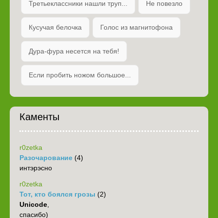
Третьеклассники нашли труп...
Не повезло
Кусучая белочка
Голос из магнитофона
Дура-фура несется на тебя!
Если пробить ножом большое...
Каменты
r0zetka
Разочарование
(4)
интэрэсно
r0zetka
Тот, кто боялся грозы
(2)
Unicode
,
спасибо)