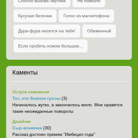
Способ вызова чертика
Не повезло
Кусучая белочка
Голос из магнитофона
Дура-фура несется на тебя!
Обиженный
Если пробить ножом большое...
Каменты
Остров невезения
Тот, кто боялся грозы
(3)
Начиналось жутко, а закончилось мило. Мне нравятся
такие неожиданные повороты
Дазайчик
Сыр-вонючка
(30)
Рассказ достоин премии "Имбецил года"