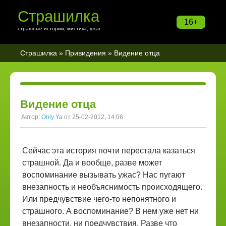
Страшилка
16+
страшные истории, мистика, ужас
Страшилка
»
Привидения
» Видение отца
Видение отца
Автор:
Only Ya
от 25-02-2012, 14:06
Сейчас эта история почти перестала казаться
страшной. Да и вообще, разве может
воспоминание вызывать ужас? Нас пугают
внезапность и необъяснимость происходящего.
Или предчувствие чего-то непонятного и
страшного. А воспоминание? В нем уже нет ни
внезапности, ни предчувствия. Разве что