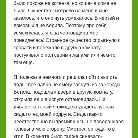
было похоже на котенка, но кошек в доме не
было. Существо смотрело на меня и мне
казалось, что оно чуть усмехалось. В чертей и
домовых я не верила. Поэтому про себя
усмехнулась: что за чертовщина мне
привиделась! Странное существо спрыгнуло с
кровати и побежало в другую комнату,
постукивая о пол своими лапами или чем-то
там еще.
Я полежала немного и решила пойти выпить
воды: все равно не смогу заснуть из-за жажды.
Встала, подошла к двери в другую комнату,
открыла ее и в испуге остановилась. На
диване, который я ожидала увидеть пустым,
сидел отец моей подруги. Сидел как-то
неестественно выпрямившись, не поворачивая
головы в мою сторону. Смотрел он куда-то в
угол. В комнате было так же синевато-