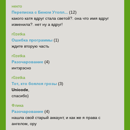
некто
Переписка с Беном Утопл...
(12)
какого катя вдруг стала светой?. она что имя вдруг
изменила?. нет ну а вдруг!
r0zetka
Ошибка программы
(1)
ждите вторую часть
r0zetka
Разочарование
(4)
интэрэсно
r0zetka
Тот, кто боялся грозы
(3)
Unicode
,
спасибо)
Флика
Разочарование
(4)
нашла свой старый аккаунт, и как же я права с
ангелом, ору