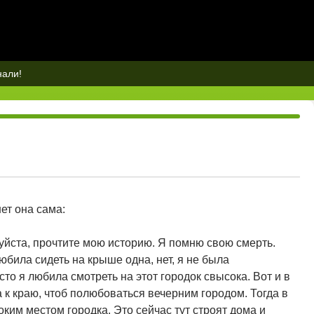
нали!
ет она сама:
луйста, прочтите мою историю. Я помню свою смерть.
любила сидеть на крыше одна, нет, я не была
то я любила смотреть на этот городок свысока. Вот и в
 к краю, чтоб полюбоваться вечерним городом. Тогда в
ким местом городка. Это сейчас тут строят дома и