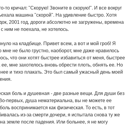
о-то кричал: "Скорую! Звоните в скорую!". И все вокруг
ехала машина "скорой". На удивление быстро. Хотя
док, 2001 год, дороги абсолютно не загружены, времена
 с ним не поехала, не хотелось.
нуло на кладбище. Привет всем, а вот и мой гроб! Я
о мне не было грустно, наоборот, мне даже нравилось
сь, что они хотят быстрее избавиться от меня, быстрее
 ее, мне захотелось вновь обрести плоть, обнять ее. Но
и нее и тихо плакать. Это был самый ужасный день моей
ения.
еская боль и душевная - две разные вещи. Для души без
 Во-первых, душа нематериальна, вы не можете ее
боль воспринимается как физическая. То есть, в тот
бивалась из-за смерти дочери, я испытала снова ту же
 на земле после падения. Или больнее, я не могу