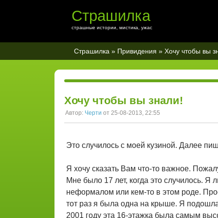
Страшилка
страшные истории, мистика, ужас
Страшилка
»
Привидения
» Хочу чтобы вы з
Хочу чтобы вы знали!
Автор:
Черти
от 25-08-2013, 22:55
Это случилось с моей кузиной. Далее пиш
Я хочу сказать Вам что-то важное. Пожа
Мне было 17 лет, когда это случилось. Я 
неформалом или кем-то в этом роде. Прос
тот раз я была одна на крыше. Я подошла
2001 году эта 16-этажка была самым высо