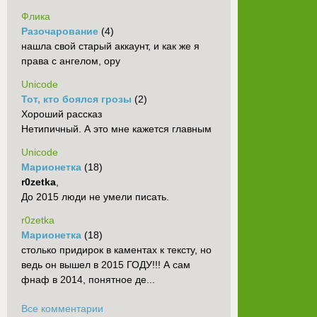
Флика
Разочарование
(4)
нашла свой старый аккаунт, и как же я
права с ангелом, ору
Unicode
Тот, кто боялся грозы
(2)
Хороший рассказ
Нетипичный. А это мне кажется главным
Unicode
Марионетка
(18)
r0zetka
,
До 2015 люди не умели писать.
r0zetka
Марионетка
(18)
столько придирок в каментах к тексту, но
ведь он вышел в 2015 ГОДУ!!! А сам
фнаф в 2014, понятное де...
Все комментарии