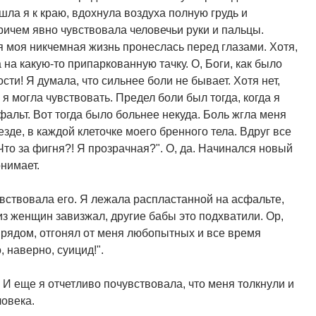
шла я к краю, вдохнула воздуха полную грудь и
ричем явно чувствовала человечьи руки и пальцы.
Вся моя никчемная жизнь пронеслась перед глазами. Хотя,
а на какую-то припаркованную тачку. О, Боги, как было
сти! Я думала, что сильнее боли не бывает. Хотя нет,
я могла чувствовать. Предел боли был тогда, когда я
альт. Вот тогда было больнее некуда. Боль жгла меня
зде, в каждой клеточке моего бренного тела. Вдруг все
! Что за фигня?! Я прозрачная?". О, да. Начинался новый
онимает.
чувствовала его. Я лежала распластанной на асфальте,
 из женщин завизжал, другие бабы это подхватили. Ор,
 рядом, отгонял от меня любопытных и все время
, наверно, суицид!".
! И еще я отчетливо почувствовала, что меня толкнули и
ловека.