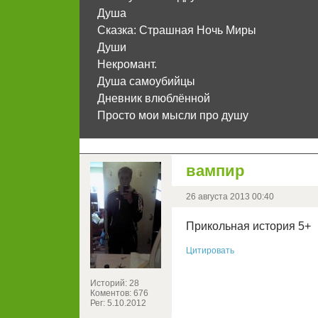
Душа
Сказка: Страшная Ночь Миры
Души
Некромант.
Душа самоубийцы
Дневник влюблённой
Просто мои мысли про душу
вампир
26 августа 2013 00:40
Прикольная история 5+
Цитировать
Историй: 28
Коментов: 676
Рег: 5.10.2012