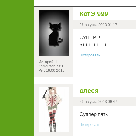
КотЭ 999
26 августа 2013 01:17
СУПЕР!!!
5+++++++++
Цитировать
Историй: 1
Коментов: 581
Рег: 18.06.2013
олеся
26 августа 2013 09:47
Суппер пять
Цитировать