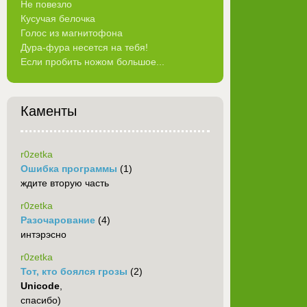
Не повезло
Кусучая белочка
Голос из магнитофона
Дура-фура несется на тебя!
Если пробить ножом большое...
Каменты
r0zetka
Ошибка программы
(1)
ждите вторую часть
r0zetka
Разочарование
(4)
интэрэсно
r0zetka
Тот, кто боялся грозы
(2)
Unicode
,
спасибо)