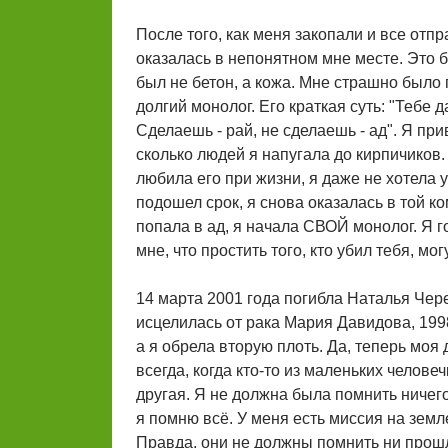
После того, как меня закопали и все отпр
оказалась в непонятном мне месте. Это б
был не бетон, а кожа. Мне страшно было 
долгий монолог. Его краткая суть: "Тебе д
Сделаешь - рай, не сделаешь - ад". Я пр
сколько людей я напугала до кирпичиков. 
любила его при жизни, я даже не хотела уз
подошел срок, я снова оказалась в той ком
попала в ад, я начала СВОЙ монолог. Я го
мне, что простить того, кто убил тебя, м
14 марта 2001 года погибла Наталья Чере
исцелилась от рака Мария Давидова, 1998
а я обрела вторую плоть. Да, теперь моя 
всегда, когда кто-то из маленьких челове
другая. Я не должна была помнить ничего
я помню всё. У меня есть миссия на земле,
Правда, они не должны помнить ни прошл