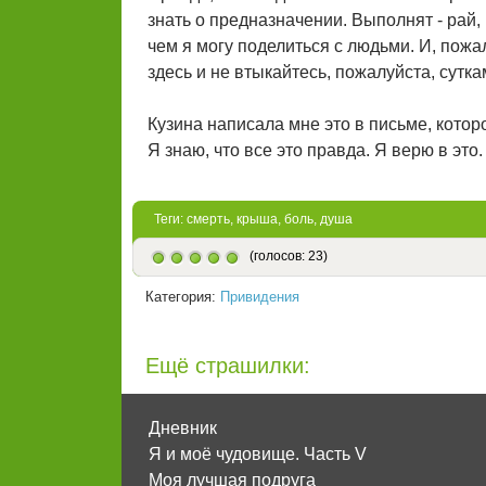
знать о предназначении. Выполнят - рай, 
чем я могу поделиться с людьми. И, пожал
здесь и не втыкайтесь, пожалуйста, сутка
Кузина написала мне это в письме, котор
Я знаю, что все это правда. Я верю в это
Теги:
смерть
,
крыша
,
боль
,
душа
(голосов: 23)
Категория:
Привидения
Ещё страшилки:
Дневник
Я и моё чудовище. Часть V
Моя лучшая подруга