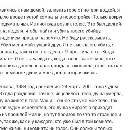
авились к нам домой, заливать горе от потери водкой, я
ыло вроде пустой комнаты в новостройке. Только вокруг
подумать чья. Из ниоткуда возник голос. Это был долгий-
ана неделя, чтобы найти и убить твоего убийцу.
ивидением пришла на землю. Не буду рассказывать,
Убил меня мой лучший друг. Я не смогла его убить, я
навать, зачем он это сделал. Я простила его... Когда
нате. Я не стала ждать, когда голос скажет мне, что я
ворила довольно долго, когда я закончила, голос сказал
огут немногие души и мне дается вторая жизнь.
нкова, 1984 года рождения. 24 марта 2001 года чудом
 года рождения. Точнее, исцелилось тело, душа умерла,
душа живет в теле Маши. Точнее это уже мое тело. Так
чков чудом исцеляется, его душа умирает, а приходит
 из прошлой жизни, но тут произошло что-то странное и
 так же, как и у каждого, кто уже был в той комнате.
ую жизнь, ни комнату, ни голос. Они должны только