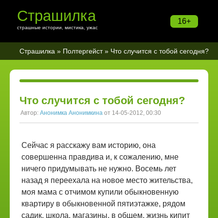
Страшилка
16+
страшные истории, мистика, ужас
Страшилка
»
Полтергейст
» Что случится с тобой сегодня?
Что случится с тобой сегодня?
Автор:
Анонимка Анонимкина
от 14-05-2012, 00:30
Сейчас я расскажу вам историю, она
совершенна правдива и, к сожалению, мне
ничего придумывать не нужно. Восемь лет
назад я переехала на новое место жительства,
моя мама с отчимом купили обыкновенную
квартиру в обыкновенной пятиэтажке, рядом
садик, школа, магазины, в общем, жизнь кипит