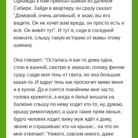
Однажды к нам приехал шаман из далёкой
Сибири. Зайдя в квартиру, он сразу сказал:
"Домовой, очень активный, я знаю, вы его
видите. Он не хочет вам вреда, он просто есть и
всё. Он живёт тут". И тут я, сидя в соседней
комнате, слышу такую историю от мамы этому
шаману.
Она говорит: "Осталась я как-то дома одна,
стою в ванной, смотрю в зеркало, голову феном
сушу, сзади моя тень от света, но она большая
какая-то. И вдруг тень как проскочит мимо меня
и в кухню. Да и снятся покойники мне часто,
голова кружится, а когда я бельё вешала на
балконе слышу по нему ходит кто-то, ну, думаю,
крышу ремонтируют, а шаги такие прям явные,
будто человек ходит, вижу муж идёт к дому,
звоню и спрашиваю: кто на крыше... на что он
мне отвечает: "Никого, совсем никого, даже