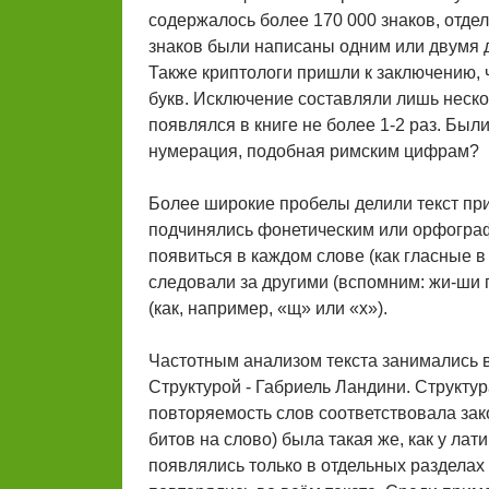
содержалось более 170 000 знаков, отде
знаков были написаны одним или двумя д
Также криптологи пришли к заключению, 
букв. Исключение составляли лишь неско
появлялся в книге не более 1-2 раз. Бы
нумерация, подобная римским цифрам?
Более широкие пробелы делили текст при
подчинялись фонетическим или орфогра
появиться в каждом слове (как гласные в
следовали за другими (вспомним: жи-ши 
(как, например, «щ» или «х»).
Частотным анализом текста занимались в
Структурой - Габриель Ландини. Структу
повторяемость слов соответствовала за
битов на слово) была такая же, как у лат
появлялись только в отдельных разделах 