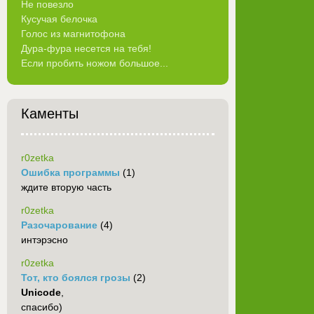
Не повезло
Кусучая белочка
Голос из магнитофона
Дура-фура несется на тебя!
Если пробить ножом большое...
Каменты
r0zetka
Ошибка программы
(1)
ждите вторую часть
r0zetka
Разочарование
(4)
интэрэсно
r0zetka
Тот, кто боялся грозы
(2)
Unicode
,
спасибо)