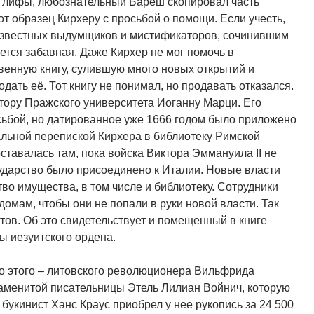
глифы, любознательный Бареш скопировал часть
от образец Кирхеру с просьбой о помощи. Если учесть,
известных выдумщиков и мистификаторов, сочинившим
тся забавная. Даже Кирхер не мог помочь в
венную книгу, сулившую много новых открытий и
ать её. Тот книгу не понимал, но продавать отказался.
тору Пражского университета Иоганну Марци. Его
осьбой, но датированное уже 1666 годом было приложено
тальной перепиской Кирхера в библиотеку Римской
оставалась там, пока войска Виктора Эммануила II не
сударство было присоединено к Италии. Новые власти
во имущества, в том числе и библиотеку. Сотрудники
домам, чтобы они не попали в руки новой власти. Так
тов. Об это свидетельствует и помещенный в книге
вы иезуитского ордена.
до этого – литовского революционера Вильфрида
знаменитой писательницы Этель Лилиан Войнич, которую
 букинист Ханс Краус приобрел у нее рукопись за 24 500