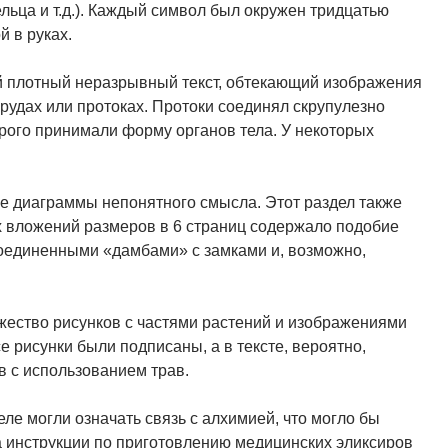
льца и т.д.). Каждый символ был окружен тридцатью
 в руках.
й плотный неразрывный текст, обтекающий изображения
удах или протоках. Протоки соединял скрупулезно
рого принимали форму органов тела. У некоторых
е диаграммы непонятного смысла. Этот раздел также
х вложений размеров в 6 страниц содержало подобие
соединенными «дамбами» с замками и, возможно,
ество рисунков с частями растений и изображениями
е рисунки были подписаны, а в тексте, вероятно,
в с использованием трав.
ле могли означать связь с алхимией, что могло бы
а инструкции по приготовлению медицинских эликсиров