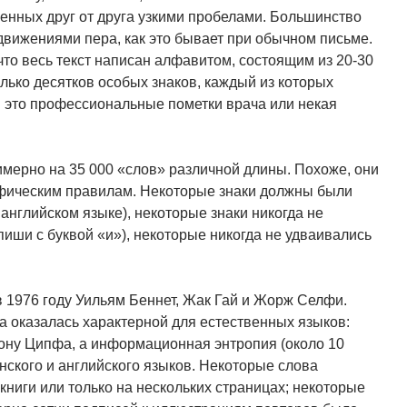
ленных друг от друга узкими пробелами. Большинство
вижениями пера, как это бывает при обычном письме.
что весь текст написан алфавитом, состоящим из 20-30
лько десятков особых знаков, каждый из которых
ли это профессиональные пометки врача или некая
мерно на 35 000 «слов» различной длины. Похоже, они
фическим правилам. Некоторые знаки должны были
 английском языке), некоторые знаки никогда не
пиши с буквой «и»), некоторые никогда не удваивались
 1976 году Уильям Беннет, Жак Гай и Жорж Селфи.
ра оказалась характерной для естественных языков:
кону Ципфа, а информационная энтропия (около 10
инского и английского языков. Некоторые слова
книги или только на нескольких страницах; некоторые