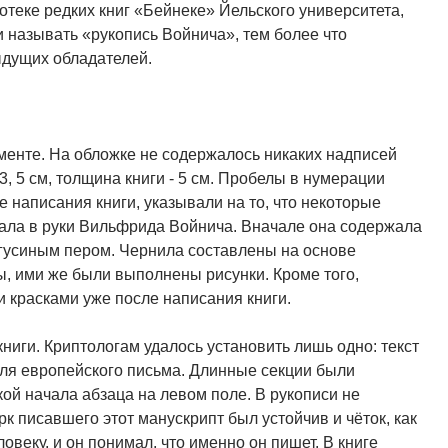
отеке редких книг «Бейнеке» Йельского университета,
ли называть «рукопись Войнича», тем более что
ыдущих обладателей.
аменте. На обложке не содержалось никаких надписей
3, 5 см, толщина книги - 5 см. Пробелы в нумерации
 написания книги, указывали на то, что некоторые
опала в руки Вильфрида Войнича. Вначале она содержала
 гусиным пером. Чернила составлены на основе
, ими же были выполнены рисунки. Кроме того,
красками уже после написания книги.
иги. Криптологам удалось установить лишь одно: текст
для европейского письма. Длинные секции были
ой начала абзаца на левом поле. В рукописи не
к писавшего этот манускрипт был устойчив и чёток, как
веку, и он понимал, что именно он пишет. В книге