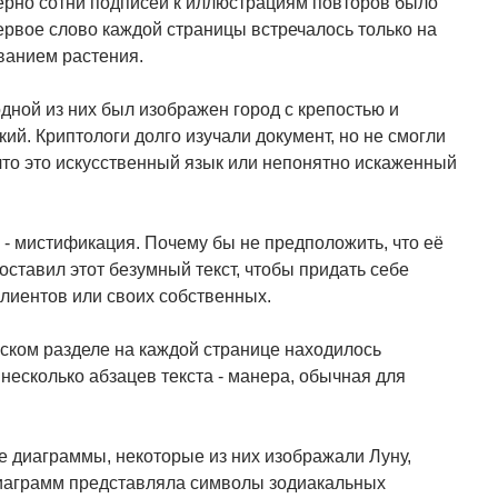
ерно сотни подписей к иллюстрациям повторов было
ервое слово каждой страницы встречалось только на
званием растения.
дной из них был изображен город с крепостью и
ий. Криптологи долго изучали документ, но не смогли
что это искусственный язык или непонятно искаженный
 - мистификация. Почему бы не предположить, что её
ставил этот безумный текст, чтобы придать себе
лиентов или своих собственных.
еском разделе на каждой странице находилось
несколько абзацев текста - манера, обычная для
е диаграммы, некоторые из них изображали Луну,
 диаграмм представляла символы зодиакальных