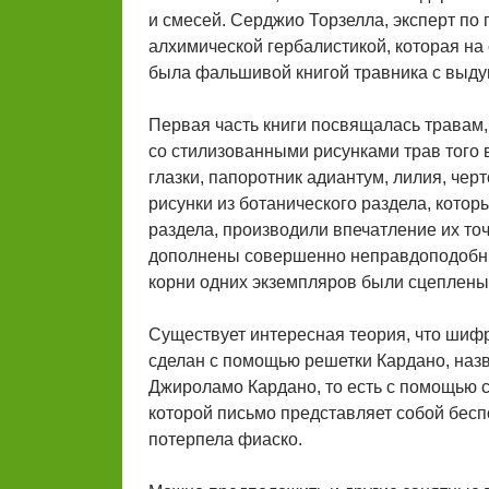
и смесей. Серджио Торзелла, эксперт по 
алхимической гербалистикой, которая на
была фальшивой книгой травника с выд
Первая часть книги посвящалась травам,
со стилизованными рисунками трав того 
глазки, папоротник адиантум, лилия, чер
рисунки из ботанического раздела, кото
раздела, производили впечатление их то
дополнены совершенно неправдоподобны
корни одних экземпляров были сцеплены с
Существует интересная теория, что шифр 
сделан с помощью решетки Кардано, наз
Джироламо Кардано, то есть с помощью 
которой письмо представляет собой бесп
потерпела фиаско.