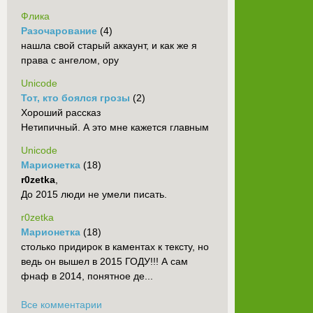
Флика
Разочарование
(4)
нашла свой старый аккаунт, и как же я
права с ангелом, ору
Unicode
Тот, кто боялся грозы
(2)
Хороший рассказ
Нетипичный. А это мне кажется главным
Unicode
Марионетка
(18)
r0zetka
,
До 2015 люди не умели писать.
r0zetka
Марионетка
(18)
столько придирок в каментах к тексту, но
ведь он вышел в 2015 ГОДУ!!! А сам
фнаф в 2014, понятное де...
Все комментарии