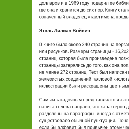
долларов и в 1969 году подарил ее библи
где она и хранится до сих пор. Книгу ста
означенный владелец утаил имена пред
Этель Лилиан Войнич
В книге было около 240 страниц на перг
или рисунков. Размеры страницы - 16,2х2
страниц, которая была произведена позже
страницы затерялись до того, как она п
не менее 272 страниц. Тест был написан
железистых соединений галловой кислоты
иллюстрации были раскрашены цветными 
Самым загадочным представлялся язык кн
написан слева направо, что характерно 
разделены на параграфы, иногда с отметк
существовало обычной пунктуации. Почер
если бы алфавит был привычен этому чело