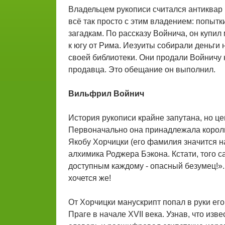
Владельцем рукописи считался антиквар 
всё так просто с этим владением: попытк
загадкам. По рассказу Войнича, он купил
к югу от Рима. Иезуиты собирали деньги
своей библиотеки. Они продали Войничу 
продавца. Это обещание он выполнил.
Вильфрил Войнич
История рукописи крайне запутана, но ц
Первоначально она принадлежала королю
Якобу Хорчицки (его фамилия значится на
алхимика Роджера Бэкона. Кстати, того са
доступным каждому - опасный безумец!». 
хочется же!
От Хорчицки манускрипт попал в руки его
Праге в начале XVII века. Узнав, что из