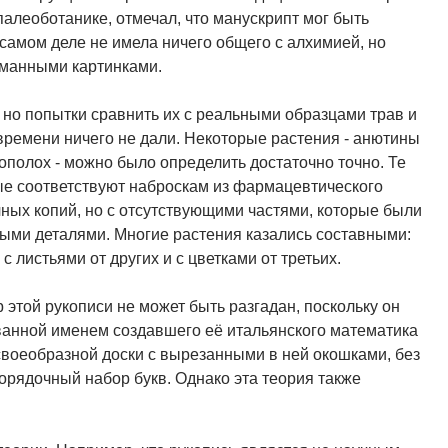
палеоботанике, отмечал, что манускрипт мог быть
 самом деле не имела ничего общего с алхимией, но
уманными картинками.
 но попытки сравнить их с реальными образцами трав и
времени ничего не дали. Некоторые растения - анютины
тополох - можно было определить достаточно точно. Те
рые соответствуют наброскам из фармацевтического
чных копий, но с отсутствующими частями, которые были
ми деталями. Многие растения казались составными:
 листьями от других и с цветками от третьих.
этой рукописи не может быть разгадан, поскольку он
ванной именем создавшего её итальянского математика
своеобразной доски с вырезанными в ней окошками, без
орядочный набор букв. Однако эта теория также