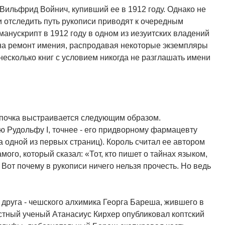
Вильфрид Войнич, купивший ее в 1912 году. Однако не
и отследить путь рукописи приводят к очередным
 манускрипт в 1912 году в одном из иезуитских владений
 на ремонт имения, распродавая некоторые экземпляры
несколько книг с условием никогда не разглашать имени
епочка выстраивается следующим образом.
 Рудольфу I, точнее - его придворному фармацевту
 одной из первых страниц). Король считал ее автором
мого, который сказал: «Тот, кто пишет о тайнах языком,
Вот почему в рукописи ничего нельзя прочесть. Но ведь
 друга - чешского алхимика Георга Бареша, жившего в
вестный ученый Атанасиус Кирхер опубликовал коптский