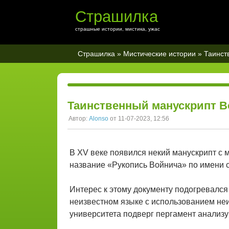
Страшилка
страшные истории, мистика, ужас
Страшилка
»
Мистические истории
» Таинст
Таинственный манускрипт 
Автор:
Alonso
от 11-07-2023, 12:56
В XV веке появился некий манускрипт с
название «Рукопись Войнича» по имени с
Интерес к этому документу подогревался
неизвестном языке с использованием неи
университета подверг пергамент анализу 