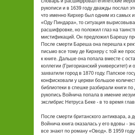
словарь и расшифровал египетские иеро
рукописи и в 1639 году дважды послал эт
что именно Кирхер был одним из самых 
«Оду Пиндара», то ситуация вырисовывае
расшифровке, но положил глаз на таинст
мистификаций. Он предложил Барешу прод
После смерти Бареша она перешла к рек
письмо все тому де Кирхеру с той же пр
к книге. Дальше она попала вместе с ос
коллегии (Григорианский университет) и 
захватили город в 1870 году. Папское го
конфисковали у церкви большое количест
библиотеки в спешке разбирали книги по 
рукопись Войнича попала в имение иезуи
экслибрис Нетруса Беке - в то время гла
После смерти британского антиквара, а 
Войнича книга оказалась у его вдовы - 
все знают по роману «Овод». В 1959 году