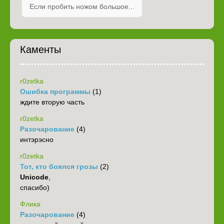
Если пробить ножом большое...
Каменты
r0zetka
Ошибка программы
(1)
ждите вторую часть
r0zetka
Разочарование
(4)
интэрэсно
r0zetka
Тот, кто боялся грозы
(2)
Unicode
,
спасибо)
Флика
Разочарование
(4)