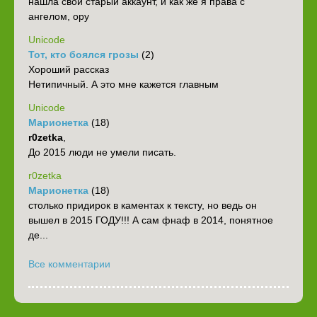
нашла свой старый аккаунт, и как же я права с
ангелом, ору
Unicode
Тот, кто боялся грозы
(2)
Хороший рассказ
Нетипичный. А это мне кажется главным
Unicode
Марионетка
(18)
r0zetka
,
До 2015 люди не умели писать.
r0zetka
Марионетка
(18)
столько придирок в каментах к тексту, но ведь он
вышел в 2015 ГОДУ!!! А сам фнаф в 2014, понятное
де...
Все комментарии