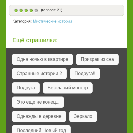
(голосов: 21)
Категория:
Мистические истории
Ещё страшилки:
Одна ночью в квартире
Призрак из сна
Странные истории 2
Подруга!!
Подруга
Безглазый монстр
Это еще не конец...
Однажды в деревне
Зеркало
Последний Новый год