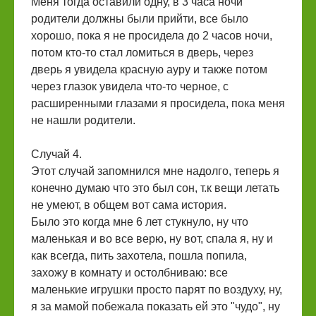
Меня тогда оставили одну, в 3 часа ночи
родители должны были прийти, все было
хорошо, пока я не просидела до 2 часов ночи,
потом кто-то стал ломиться в дверь, через
дверь я увидела красную ауру и также потом
через глазок увидела что-то черное, с
расширенными глазами я просидела, пока меня
не нашли родители.
Случай 4.
Этот случай запомнился мне надолго, теперь я
конечно думаю что это был сон, т.к вещи летать
не умеют, в общем вот сама история.
Было это когда мне 6 лет стукнуло, ну что
маленькая и во все верю, ну вот, спала я, ну и
как всегда, пить захотела, пошла попила,
захожу в комнату и остолбниваю: все
маленькие игрушки просто парят по воздуху, ну,
я за мамой побежала показать ей это "чудо", ну