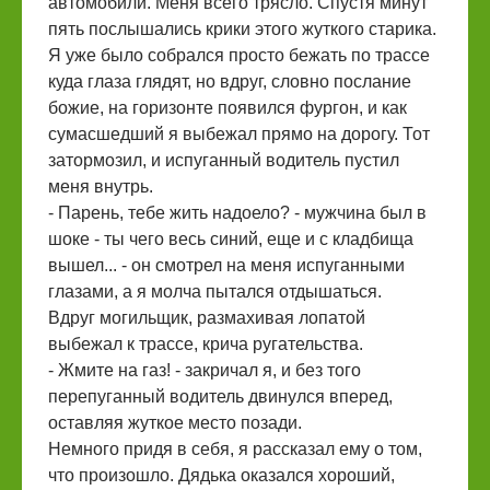
автомобили. Меня всего трясло. Спустя минут
пять послышались крики этого жуткого старика.
Я уже было собрался просто бежать по трассе
куда глаза глядят, но вдруг, словно послание
божие, на горизонте появился фургон, и как
сумасшедший я выбежал прямо на дорогу. Тот
затормозил, и испуганный водитель пустил
меня внутрь.
- Парень, тебе жить надоело? - мужчина был в
шоке - ты чего весь синий, еще и с кладбища
вышел... - он смотрел на меня испуганными
глазами, а я молча пытался отдышаться.
Вдруг могильщик, размахивая лопатой
выбежал к трассе, крича ругательства.
- Жмите на газ! - закричал я, и без того
перепуганный водитель двинулся вперед,
оставляя жуткое место позади.
Немного придя в себя, я рассказал ему о том,
что произошло. Дядька оказался хороший,