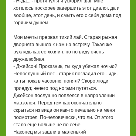
- Н-да... - протянул я и ускорил шаг. Мне
хотелось поскорее завершить этот диалог, да и
вообще, этот день, и смыть его с себя дома под
горячим душем.
Мои мечты прервал тихий лай. Старая рыжая
дворняга вышла к нам на встречу. Такая же
рухлядь как ее хозяин, но по виду очень
дружелюбная.
- Джейсон! Проказник, ты куда убежал ночью?
Непослушный пес - старик погладил его - иди-
ка ты пока в часовню, понял? Скоро люди
приедут, нечего под ногами путаться.
Джейсон послушно поплелся в направлении
мавзолея. Перед тем как окончательно
скрыться из вида он как-то печально на меня
посмотрел. По-человечески, что ли. От этого
стало еще больше не по себе.
Наконец мы зашли в маленький