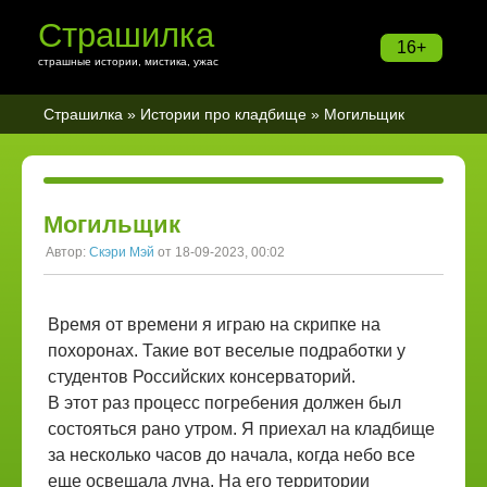
Страшилка
16+
страшные истории, мистика, ужас
Страшилка
»
Истории про кладбище
» Могильщик
Могильщик
Автор:
Скэри Мэй
от 18-09-2023, 00:02
Время от времени я играю на скрипке на
похоронах. Такие вот веселые подработки у
студентов Российских консерваторий.
В этот раз процесс погребения должен был
состояться рано утром. Я приехал на кладбище
за несколько часов до начала, когда небо все
еще освещала луна. На его территории