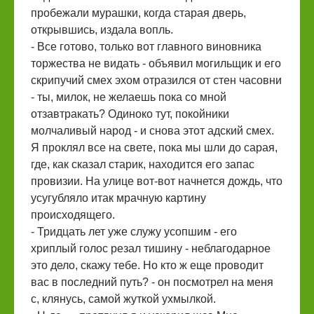
пробежали мурашки, когда старая дверь,
открывшись, издала вопль.
- Все готово, только вот главного виновника
торжества не видать - объявил могильщик и его
скрипучий смех эхом отразился от стен часовни
- ты, милок, не желаешь пока со мной
отзавтракать? Одиноко тут, покойники
молчаливый народ - и снова этот адский смех.
Я проклял все на свете, пока мы шли до сарая,
где, как сказал старик, находится его запас
провизии. На улице вот-вот начнется дождь, что
усугубляло итак мрачную картину
происходящего.
- Тридцать лет уже служу усопшим - его
хриплый голос резал тишину - неблагодарное
это дело, скажу тебе. Но кто ж еще проводит
вас в последний путь? - он посмотрел на меня
с, клянусь, самой жуткой ухмылкой.