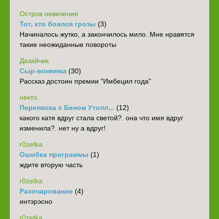
Остров невезения
Тот, кто боялся грозы
(3)
Начиналось жутко, а закончилось мило. Мне нравятся
такие неожиданные повороты
Дазайчик
Сыр-вонючка
(30)
Рассказ достоин премии "Имбецил года"
некто
Переписка с Беном Утопл...
(12)
какого катя вдруг стала светой?. она что имя вдруг
изменила?. нет ну а вдруг!
r0zetka
Ошибка программы
(1)
ждите вторую часть
r0zetka
Разочарование
(4)
интэрэсно
r0zetka