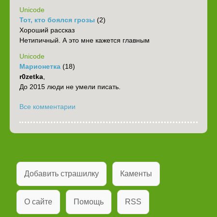
Unicode
Тот, кто боялся грозы
(2)
Хороший рассказ
Нетипичный. А это мне кажется главным
Unicode
Марионетка
(18)
r0zetka
,
До 2015 люди не умели писать.
Все комментарии
Добавить страшилку
Каменты
О сайте
Помощь
RSS