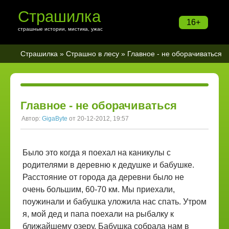
Страшилка
16+
страшные истории, мистика, ужас
Страшилка
»
Страшно в лесу
» Главное - не оборачиваться
Главное - не оборачиваться
Автор:
GigaByte
от 20-12-2012, 19:57
Было это когда я поехал на каникулы с
родителями в деревню к дедушке и бабушке.
Расстояние от города да деревни было не
очень большим, 60-70 км. Мы приехали,
поужинали и бабушка уложила нас спать. Утром
я, мой дед и папа поехали на рыбалку к
ближайшему озеру. Бабушка собрала нам в