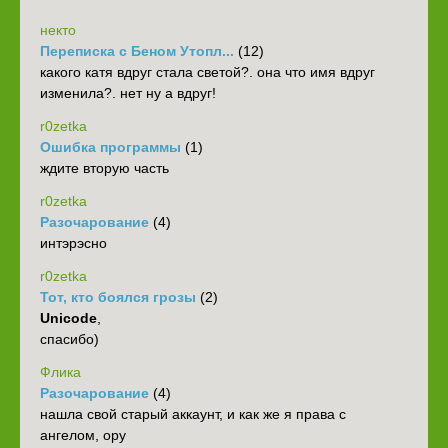
некто
Переписка с Беном Утопл...
(12)
какого катя вдруг стала светой?. она что имя вдруг
изменила?. нет ну а вдруг!
r0zetka
Ошибка программы
(1)
ждите вторую часть
r0zetka
Разочарование
(4)
интэрэсно
r0zetka
Тот, кто боялся грозы
(2)
Unicode
,
спасибо)
Флика
Разочарование
(4)
нашла свой старый аккаунт, и как же я права с
ангелом, ору