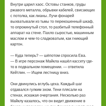
Внутри царил хаос. Остовы станков, груды
ржавого металла, обрывки кабелей, свисающих
с потолка, как лианы. Лучи фонарей
выхватывали из тьмы то перекошенный шкаф,
то опрокинутый стол, то разбитый телефонный
аппарат на стене. Пахло сыростью, машинным
маслом и чем-то сладковатым, как гниющий
картон.
— Куда теперь? — шёпотом спросила Ева.
— В игре персонаж Майкла нашёл кассету где-
то в подвальном помещении. — ответила
Кейтлин. — Ищем лестницу вниз.
Они двинулись вглубь цеха. Каждый шаг
отдавался гулким эхом. Тени плясали на
стенах, искажая очертания. Несколько раз
Майклу казалось, что он видит движение в