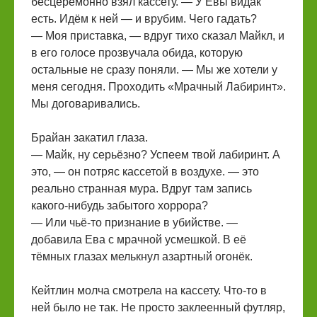
бесцеремонно взял кассету. — У Евы видак
есть. Идём к ней — и врубим. Чего гадать?
— Моя приставка, — вдруг тихо сказал Майкл, и
в его голосе прозвучала обида, которую
остальные не сразу поняли. — Мы же хотели у
меня сегодня. Проходить «Мрачный Лабиринт».
Мы договаривались.
Брайан закатил глаза.
— Майк, ну серьёзно? Успеем твой лабиринт. А
это, — он потряс кассетой в воздухе. — это
реально странная мура. Вдруг там запись
какого-нибудь забытого хоррора?
— Или чьё-то признание в убийстве. —
добавила Ева с мрачной усмешкой. В её
тёмных глазах мелькнул азартный огонёк.
Кейтлин молча смотрела на кассету. Что-то в
ней было не так. Не просто заклеенный футляр,