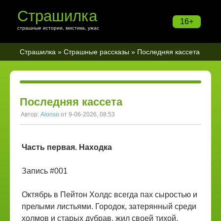
Страшилка
16+
страшные истории, мистика, ужас
Страшилка
»
Страшные рассказы
» Последняя кассета
Последняя кассета
Автор:
Alonso
от 9-06-2026, 08:53
Часть первая. Находка
Запись #001
Октябрь в Пейтон Холдс всегда пах сыростью и
прелыми листьями. Городок, затерянный среди
холмов и старых дубрав, жил своей тихой,