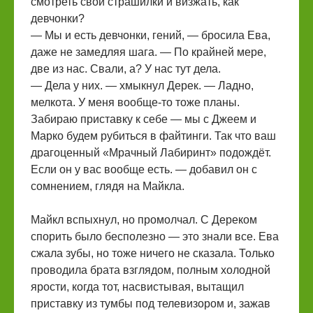
смотреть свои страшилки и визжать, как
девчонки?
— Мы и есть девчонки, гений, — бросила Ева,
даже не замедляя шага. — По крайней мере,
две из нас. Свали, а? У нас тут дела.
— Дела у них. — хмыкнул Дерек. — Ладно,
мелкота. У меня вообще-то тоже планы.
Забираю приставку к себе — мы с Джеем и
Марко будем рубиться в файтинги. Так что ваш
драгоценный «Мрачный Лабиринт» подождёт.
Если он у вас вообще есть. — добавил он с
сомнением, глядя на Майкла.
Майкл вспыхнул, но промолчал. С Дереком
спорить было бесполезно — это знали все. Ева
сжала зубы, но тоже ничего не сказала. Только
проводила брата взглядом, полным холодной
ярости, когда тот, насвистывая, вытащил
приставку из тумбы под телевизором и, зажав