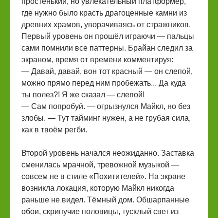
простенький, но увлекательный платформер,
где нужно было красть драгоценные камни из
древних храмов, уворачиваясь от стражников.
Первый уровень он прошёл играючи — пальцы
сами помнили все паттерны. Брайан следил за
экраном, время от времени комментируя:
— Давай, давай, вон тот красный — он слепой,
можно прямо перед ним пробежать... Да куда
ты полез?! Я же сказал — слепой!
— Сам попробуй. — огрызнулся Майкл, но без
злобы. — Тут тайминг нужен, а не грубая сила,
как в твоём регби.
Второй уровень начался неожиданно. Заставка
сменилась мрачной, тревожной музыкой —
совсем не в стиле «Похитителей». На экране
возникла локация, которую Майкл никогда
раньше не видел. Тёмный дом. Обшарпанные
обои, скрипучие половицы, тусклый свет из