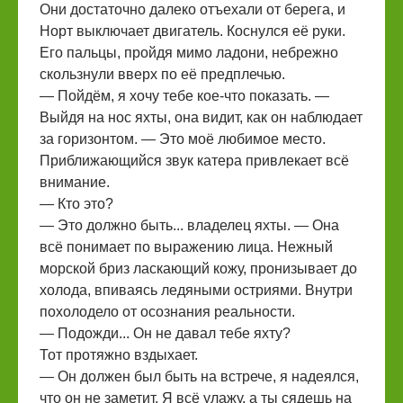
Они достаточно далеко отъехали от берега, и
Норт выключает двигатель. Коснулся её руки.
Его пальцы, пройдя мимо ладони, небрежно
скользнули вверх по её предплечью.
— Пойдём, я хочу тебе кое-что показать. —
Выйдя на нос яхты, она видит, как он наблюдает
за горизонтом. — Это моё любимое место.
Приближающийся звук катера привлекает всё
внимание.
— Кто это?
— Это должно быть... владелец яхты. — Она
всё понимает по выражению лица. Нежный
морской бриз ласкающий кожу, пронизывает до
холода, впиваясь ледяными остриями. Внутри
похолодело от осознания реальности.
— Подожди... Он не давал тебе яхту?
Тот протяжно вздыхает.
— Он должен был быть на встрече, я надеялся,
что он не заметит. Я всё улажу, а ты сядешь на