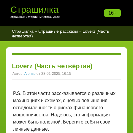
Страшилка
16+
страшные истории, мистика, ужас
Страшилка
»
Страшные рассказы
» Loverz (Часть
четвёртая)
Loverz (Часть четвёртая)
Автор:
Alonso
от 28-01-2025, 16:15
P.S. В этой части рассказывается о различных
махинациях и схемах, с целью повышения
осведомлённости о рисках финансового
мошенничества. Надеюсь, это информация
может быть полезной. Берегите себя и свои
личные данные.