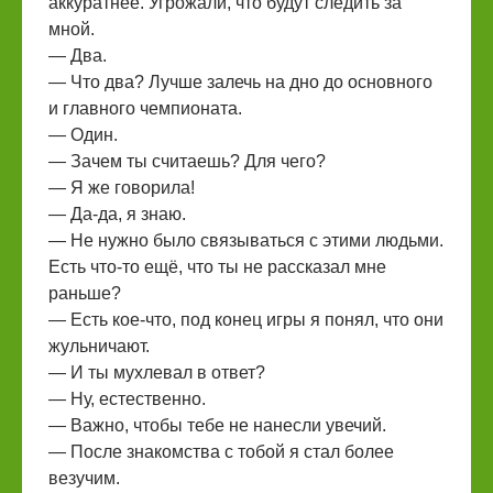
аккуратнее. Угрожали, что будут следить за
мной.
— Два.
— Что два? Лучше залечь на дно до основного
и главного чемпионата.
— Один.
— Зачем ты считаешь? Для чего?
— Я же говорила!
— Да-да, я знаю.
— Не нужно было связываться с этими людьми.
Есть что-то ещё, что ты не рассказал мне
раньше?
— Есть кое-что, под конец игры я понял, что они
жульничают.
— И ты мухлевал в ответ?
— Ну, естественно.
— Важно, чтобы тебе не нанесли увечий.
— После знакомства с тобой я стал более
везучим.