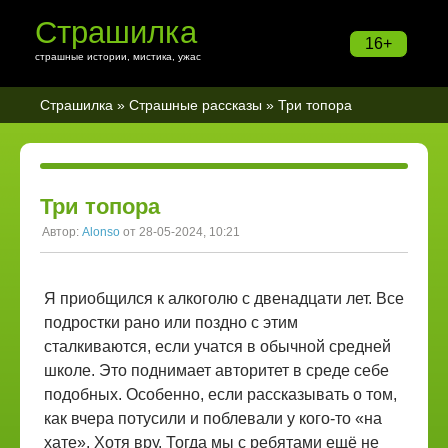
Страшилка
16+
страшные истории, мистика, ужас
Страшилка
»
Страшные рассказы
» Три топора
Три топора
Автор:
Alonso
от 28-05-2024, 10:21
Я приобщился к алкоголю с двенадцати лет. Все
подростки рано или поздно с этим
сталкиваются, если учатся в обычной средней
школе. Это поднимает авторитет в среде себе
подобных. Особенно, если рассказывать о том,
как вчера потусили и поблевали у кого-то «на
хате». Хотя вру. Тогда мы с ребятами ещё не