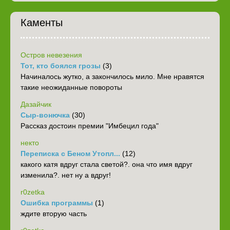
Каменты
Остров невезения
Тот, кто боялся грозы
(3)
Начиналось жутко, а закончилось мило. Мне нравятся
такие неожиданные повороты
Дазайчик
Сыр-вонючка
(30)
Рассказ достоин премии "Имбецил года"
некто
Переписка с Беном Утопл...
(12)
какого катя вдруг стала светой?. она что имя вдруг
изменила?. нет ну а вдруг!
r0zetka
Ошибка программы
(1)
ждите вторую часть