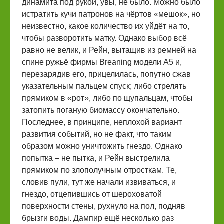
динамита под рукой, увы, не было. Можно было
истратить кучи патронов на чёртов «мешок», но
неизвестно, какое количество их уйдёт на то,
чтобы разворотить матку. Однако выбор всё
равно не велик, и Рейн, вытащив из ремней на
спине ружьё фирмы Breaning модели A5 и,
перезарядив его, прицелилась, попутно сжав
указательным пальцем спуск; либо стрелять
прямиком в «рот», либо по щупальцам, чтобы
затопить поганую биомассу окончательно.
Последнее, в принципе, неплохой вариант
развития событий, но не факт, что таким
образом можно уничтожить гнездо. Однако
попытка – не пытка, и Рейн выстрелила
прямиком по злополучным отросткам. Те,
словив пули, тут же начали извиваться, и
гнездо, отцепившись от шероховатой
поверхности стены, рухнуло на пол, подняв
брызги воды. Дампир ещё несколько раз