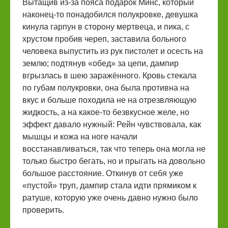
Вытащив из-за пояса подарок Минс, который
наконец-то понадобился полукровке, девушка
кинула гарпун в сторону мертвеца, и пика, с
хрустом пробив череп, заставила больного
человека выпустить из рук пистолет и осесть на
землю; подтянув «обед» за цепи, дампир
вгрызлась в шею заражённого. Кровь стекала
по губам полукровки, она была противна на
вкус и больше походила не на отрезвляющую
жидкость, а на какое-то безвкусное желе, но
эффект давало нужный: Рейн чувствовала, как
мышцы и кожа на ноге начали
восстанавливаться, так что теперь она могла не
только быстро бегать, но и прыгать на довольно
большое расстояние. Откинув от себя уже
«пустой» труп, дампир стала идти прямиком к
ратуше, которую уже очень давно нужно было
проверить.