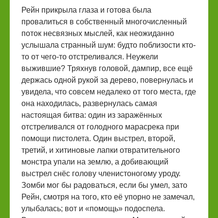
Рейн прикрыла глаза и готова была
провалиться в собственный многочисленный
поток несвязных мыслей, как неожиданно
услышала странный шум: будто поблизости кто-
то от чего-то отстреливался. Неужели
выжившие? Тряхнув головой, дампир, все ещё
держась одной рукой за дерево, повернулась и
увидела, что совсем недалеко от того места, где
она находилась, развернулась самая
настоящая битва: один из заражённых
отстреливался от голодного марасрека при
помощи пистолета. Один выстрел, второй,
третий, и хитиновые лапки отвратительного
монстра упали на землю, а добивающий
выстрел снёс голову членистоногому уроду.
Зомби мог бы радоваться, если бы умел, зато
Рейн, смотря на того, кто её упорно не замечал,
улыбалась; вот и «помощь» подоспела.