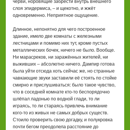
черви, норовящие забрести внутрь внешнего
слоя эпидермиса, – и щекотно, и жжёт
одновременно. Неприятное ощущение.
Длинное, непонятно для чего построенное
здание, имело две комнаты с железными
лестницами и помимо них тут, кроме пустых
металлических бочек, ничего не было. Вообще.
Ни марасреков, ни заражённых жителей, ни
выживших – абсолютно ничего. Дампир готова
была уйти отсюда хоть сейчас же, но странные
чавкающие звуки заставили её стоять по стойке
смирно и прислушиваться: было такое чувство,
что в соседней комнате кто-то беспорядочно
шлёпал ладонью по водной глади, то ли
играясь, то ли стараясь привлечь внимание
кого-то из живых не самых добрых существ.
Стоило проверить свою догадку, и полукровка
почти бегом преодолела расстояние до