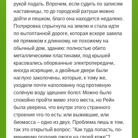
рукой подать. Впрочем, если судить по записям
наставницы, то до городской ратуши можно
дойти и пешком, благо она находится недалеко.
Полукровка спрыгнула на землю и стала идти
по вытоптанной дороге, которая вскоре завела
её прямиком к длинному, не похожему на
обычный дом, зданию: полностью обито
металлическими пластинами, под крышей
красовались оборванные электропередачи,
иногда искрящие, а двойные двери были
наглухо заколочены, которые, к тому же,
уходили почти наполовину под противную
солёную воду здешних болот. Можно было
спокойно пройти мимо этого места, но Рейн
была уверена, что внутри этого странного
строения что-то есть: или выжившие, или
биомасса – одно из двух. Проблема лишь в том,
так это открытый вопрос: "Как туда попасть, по-
минимуму получив ожоги на своей коже"?