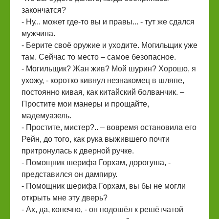
закончатся?
- Ну... может где-то вы и правы... - тут же сдался
мужчина.
- Берите своё оружие и уходите. Могильщик уже
там. Сейчас то место – самое безопасное.
- Могильщик? Жан жив? Мой шурин? Хорошо, я
ухожу, - коротко кивнул незнакомец в шляпе,
постоянно кивая, как китайский болванчик. –
Простите мои манеры и прощайте,
мадемуазель.
- Простите, мистер?.. – вовремя остановила его
Рейн, до того, как рука выжившего почти
притронулась к дверной ручке.
- Помощник шерифа Горхам, дорогуша, -
представился он дампиру.
- Помощник шерифа Горхам, вы бы не могли
открыть мне эту дверь?
- Ах, да, конечно, - он подошёл к решётчатой