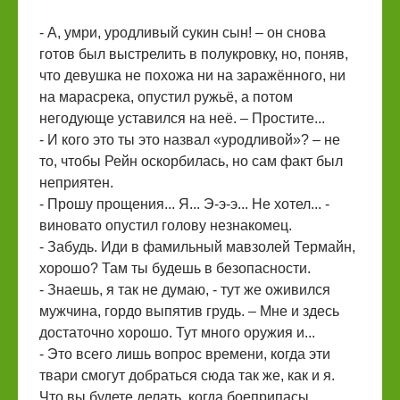
- А, умри, уродливый сукин сын! – он снова
готов был выстрелить в полукровку, но, поняв,
что девушка не похожа ни на заражённого, ни
на марасрека, опустил ружьё, а потом
негодующе уставился на неё. – Простите...
- И кого это ты это назвал «уродливой»? – не
то, чтобы Рейн оскорбилась, но сам факт был
неприятен.
- Прошу прощения... Я... Э-э-э... Не хотел... -
виновато опустил голову незнакомец.
- Забудь. Иди в фамильный мавзолей Термайн,
хорошо? Там ты будешь в безопасности.
- Знаешь, я так не думаю, - тут же оживился
мужчина, гордо выпятив грудь. – Мне и здесь
достаточно хорошо. Тут много оружия и...
- Это всего лишь вопрос времени, когда эти
твари смогут добраться сюда так же, как и я.
Что вы будете делать, когда боеприпасы