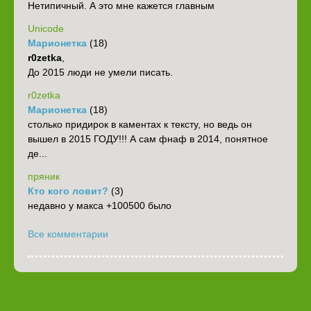
Нетипичный. А это мне кажется главным
Unicode
Марионетка
(18)
r0zetka
,
До 2015 люди не умели писать.
r0zetka
Марионетка
(18)
столько придирок в каментах к тексту, но ведь он
вышел в 2015 ГОДУ!!! А сам фнаф в 2014, понятное
де...
пряник
Кто кого ловит?
(3)
недавно у макса +100500 было
Все комментарии