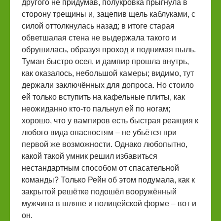
другого не придумав, полукровка прыгнула в
сторону трещины и, зацепив щель каблуками, с
силой оттолкнулась назад; в итоге старая
обветшалая стена не выдержала такого и
обрушилась, образуя проход и поднимая пыль.
Туман быстро осел, и дампир прошла внутрь,
как оказалось, небольшой камеры; видимо, тут
держали заключённых для допроса. Но стоило
ей только вступить на кафельные плиты, как
неожиданно кто-то пальнул ей по ногам;
хорошо, что у вампиров есть быстрая реакция к
любого вида опасностям – не убьётся при
первой же возможности. Однако любопытно,
какой такой умник решил избавиться
нестандартным способом от спасательной
команды? Только Рейн об этом подумала, как к
закрытой решётке подошёл вооружённый
мужчина в шляпе и полицейской форме – вот и
он.