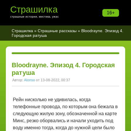
Страшилка
16+
страшные истории, мистика, ужас
Страшилка
»
Страшные рассказы
» Bloodrayne. Эпизод 4.
Городская ратуша
Bloodrayne. Эпизод 4. Городская
ратуша
Автор:
Alonso
от 13-08-2022, 00:37
Рейн нисколько не удивилась, когда
телефонные провода, по которым она бежала в
следующую жилую зону, обозначенной на карте
Минс, резко оборвались и начали уходить под
воду именно тогда, когда до нужной цели было