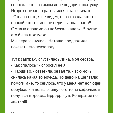
спросил, кто на самом деле подарил шкатулку.
Игорек внезапно разозлился, стал кричать:
- Стелла есть, я ее видел, она сказала, что ты
плохой, что ты мне не веришь, она права!!
С этими словами он побежал наверх. В руках
его была шкатулка.
Мы переглянулись. Наташа предложила
показать его психологу.
Тут к завтраку спустилась Лина, моя сестра.
- Как спалось? - спросил ее я.
- Паршиво, - ответила, зевая та, - всю ночь
снилась какая то ерунда. То девочка шептала:
помоги мне, то снилось, что у меня нет ног, одни
обрубки, и я ползаю, ищу чего-то на кафельном
полу, вся в крови... Бррррр, чуть Кондратий не
хватил!!!