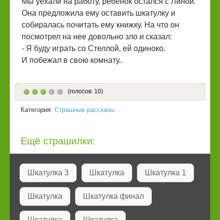
Мы уехали на работу, ребенок остался с Линой.
Она предложила ему оставить шкатулку и
собиралась почитать ему книжку. На что он
посмотрел на нее довольно зло и сказал:
- Я буду играть со Стеллой, ей одиноко.
И побежал в свою комнату..
(голосов: 10)
Категория:
Страшные рассказы
Ещё страшилки:
Шкатулка 3
Шкатулка
Шкатулка 1
Шкатулка
Шкатулка финал
Шкатулка
Шкатулка