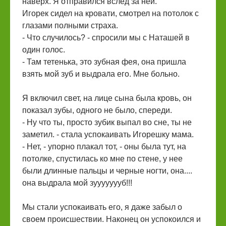
наверх. Я отправился вслед за ней.
Игорек сидел на кровати, смотрел на потолок с
глазами полными страха.
- Что случилось? - спросили мы с Наташей в
один голос.
- Там тетенька, это зубная фея, она пришла
взять мой зуб и выдрала его. Мне больно.
Я включил свет, на лице сына была кровь, он
показал зубы, одного не было, спереди.
- Ну что ты, просто зубик выпал во сне, ты не
заметил. - стала успокаивать Игорешку мама.
- Нет, - упорно плакал тот, - оны была тут, на
потолке, спустилась ко мне по стене, у нее
были длинные пальцы и черные ногти, она....
она выдрала мой зуууууууб!!!
Мы стали успокаивать его, я даже забыл о
своем происшествии. Наконец он успокоился и