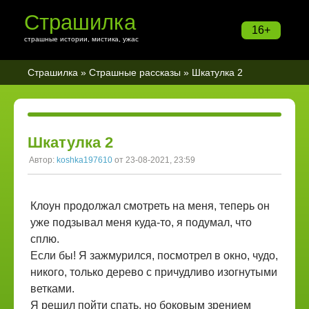
Страшилка
16+
страшные истории, мистика, ужас
Страшилка
»
Страшные рассказы
» Шкатулка 2
Шкатулка 2
Автор:
koshka197610
от 23-08-2021, 23:59
Клоун продолжал смотреть на меня, теперь он
уже подзывал меня куда-то, я подумал, что
сплю.
Если бы! Я зажмурился, посмотрел в окно, чудо,
никого, только дерево с причудливо изогнутыми
ветками.
Я решил пойти спать, но боковым зрением