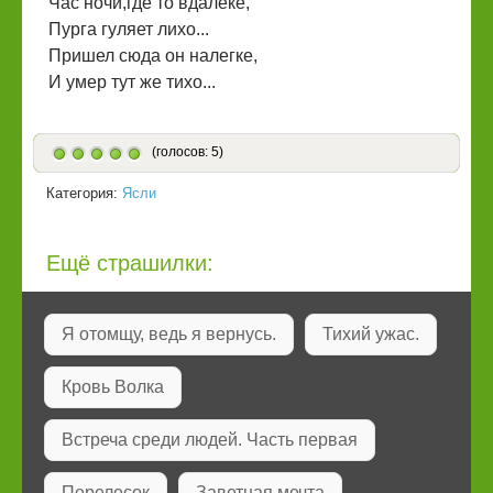
Час ночи,где то вдалеке,
Пурга гуляет лихо...
Пришел сюда он налегке,
И умер тут же тихо...
(голосов: 5)
Категория:
Ясли
Ещё страшилки:
Я отомщу, ведь я вернусь.
Тихий ужас.
Кровь Волка
Встреча среди людей. Часть первая
Перелесок
Заветная мечта