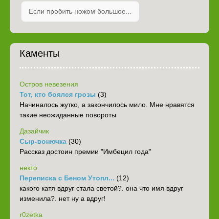
Если пробить ножом большое...
Каменты
Остров невезения
Тот, кто боялся грозы
(3)
Начиналось жутко, а закончилось мило. Мне нравятся
такие неожиданные повороты
Дазайчик
Сыр-вонючка
(30)
Рассказ достоин премии "Имбецил года"
некто
Переписка с Беном Утопл...
(12)
какого катя вдруг стала светой?. она что имя вдруг
изменила?. нет ну а вдруг!
r0zetka