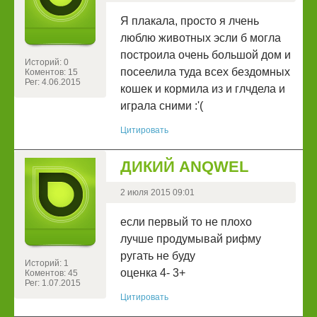
Я плакала, просто я лчень
люблю животных эсли б могла
построила очень большой дом и
Историй: 0
посеелила туда всех бездомных
Коментов: 15
Рег: 4.06.2015
кошек и кормила из и глчдела и
играла сними :'(
Цитировать
ДИКИЙ ANQWEL
2 июля 2015 09:01
если первый то не плохо
лучше продумывай рифму
ругать не буду
Историй: 1
оценка 4- 3+
Коментов: 45
Рег: 1.07.2015
Цитировать