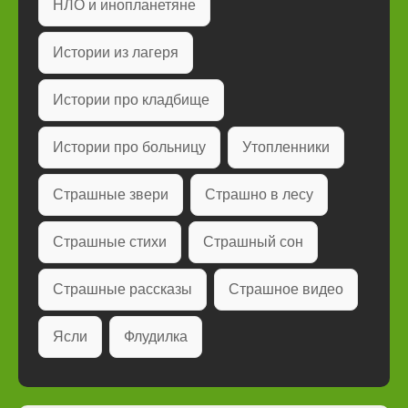
НЛО и инопланетяне
Истории из лагеря
Истории про кладбище
Истории про больницу
Утопленники
Страшные звери
Страшно в лесу
Страшные стихи
Страшный сон
Страшные рассказы
Страшное видео
Ясли
Флудилка