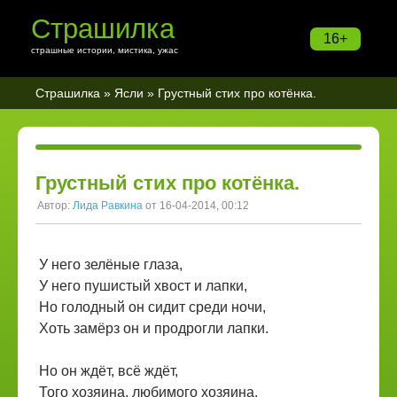
Страшилка
16+
страшные истории, мистика, ужас
Страшилка
»
Ясли
» Грустный стих про котёнка.
Грустный стих про котёнка.
Автор:
Лида Равкина
от 16-04-2014, 00:12
У него зелёные глаза,
У него пушистый хвост и лапки,
Но голодный он сидит среди ночи,
Хоть замёрз он и продрогли лапки.
Но он ждёт, всё ждёт,
Того хозяина, любимого хозяина,