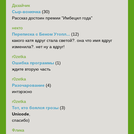
Дазайчик
Сыр-вонючка
(30)
Рассказ достоин премии "Имбецил года"
некто
Переписка с Беном Утопл...
(12)
какого катя вдруг стала светой?. она что имя вдруг
изменила?. нет ну а вдруг!
r0zetka
Ошибка программы
(1)
ждите вторую часть
r0zetka
Разочарование
(4)
интэрэсно
r0zetka
Тот, кто боялся грозы
(3)
Unicode
,
спасибо)
Флика