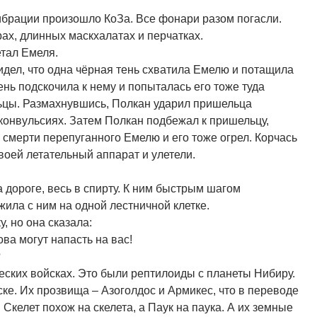
вибрации произошло КоЗа. Все фонари разом погасли.
ах, длинных маскхалатах и перчатках.
петал Емеля.
видел, что одна чёрная тень схватила Емелю и потащила
ень подскочила к нему и попыталась его тоже туда
ьцы. Размахнувшись, Полкан ударил пришельца
 конвульсиях. Затем Полкан подбежал к пришельцу,
 смерти перепуганного Емелю и его тоже огрел. Корчась
воей летательный аппарат и улетели.
 дороге, весь в спирту. К ним быстрым шагом
ила с ним на одной лестничной клетке.
, но она сказала:
ва могут напасть на вас!
?
еских войсках. Это были рептилоиды с планеты Нибиру.
ке. Их прозвища – Азоголдос и Армикес, что в переводе
 Скелет похож на скелета, а Паук на паука. А их земные