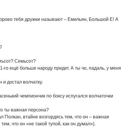
дорово тебя дружки называют – Емельян, Большой Е! А
?
тьсот? Семьсот?
1-го ещё больше народу придет. А ты чо, падаль, у меня
н и достал волчатку.
масенький чемпиончик по боксу испугался волчаточки
то ты важная персона?
зал Полкан, втайне возгордясь тем, что он – важная
тем, что он «не такой тупой, как он думал»).