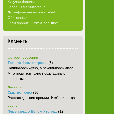
Кусучая белочка
Голос из магнитофона
Дура-фура несется на тебя!
Обиженный
Если пробить ножом большое...
Каменты
Остров невезения
Тот, кто боялся грозы
(3)
Начиналось жутко, а закончилось мило.
Мне нравятся такие неожиданные
повороты
Дазайчик
Сыр-вонючка
(30)
Рассказ достоин премии "Имбецил года"
некто
Переписка с Беном Утопл...
(12)