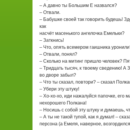
– А давно ты Большим Е назвался?
– Отвали.
– Бабушке своей так говорить будешь! З
как
насчёт масенького ангелочка Емельки?
– Заткнись!
– Что, опять всемером гаишника уронили
– Отвали, понял?
– Сколько на митинг пришло человек? Пя
– Тридцать тысяч, к твоему сведению! А 3
во дворе забыл?
– Что ты сказал, повтори? – сказал Полка
– Убери эту штуку!
– Хо-хо-хо, иди нажалуйся папочке, его 
нехорошего Полкана!
– Носишь с собой эту штуку и думаешь, ч
– А ты не такой тупой, как я думал! – ска
персона (а Емеля, наверное, возгордился 