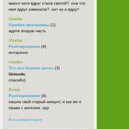
какого катя вдруг стала светой?. она что
имя вдруг изменила?. нет ну а вдруг!
r0zetka
Ошибка программы
(1)
ждите вторую часть
r0zetka
Разочарование
(4)
интэрэсно
r0zetka
Тот, кто боялся грозы
(3)
Unicode
,
спасибо)
Флика
Разочарование
(4)
нашла свой старый аккаунт, и как же я
права с ангелом, ору
Все комментарии