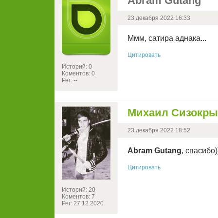
Abram Gutang
23 декабря 2022 16:33
Ммм, сатира аднака...
Цитировать
Историй: 0
Коментов: 0
Рег: --
Михаил Сизокр
23 декабря 2022 18:52
Abram Gutang
, спасибо)
Цитировать
Историй: 20
Коментов: 7
Рег: 27.12.2020