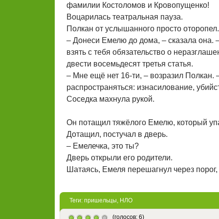
фамилии Костоломов и Кровопущенко!
Воцарилась театральная пауза.
Полкан от услышанного просто оторопел.
– Донеси Емелю до дома, – сказала она. –
взять с тебя обязательство о неразглаше
двести восемьдесят третья статья.
– Мне ещё нет 16-ти, – возразил Полкан. 
распространяться: изнасилование, убийст
Соседка махнула рукой.
Он потащил тяжёлого Емелю, который упа
Дотащил, постучал в дверь.
– Емелечка, это ты?
Дверь открыли его родители.
Шатаясь, Емеля перешагнул через порог, 
Теги:
пришельцы
,
НЛО
(голосов: 6)