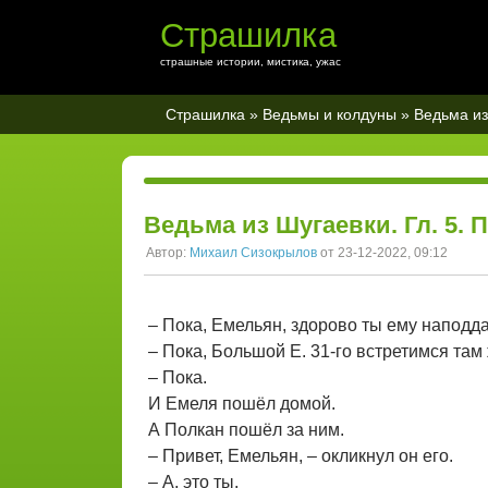
Страшилка
страшные истории, мистика, ужас
Страшилка
»
Ведьмы и колдуны
» Ведьма из
Ведьма из Шугаевки. Гл. 5.
Автор:
Михаил Сизокрылов
от 23-12-2022, 09:12
– Пока, Емельян, здорово ты ему наподда
– Пока, Большой Е. 31-го встретимся там 
– Пока.
И Емеля пошёл домой.
А Полкан пошёл за ним.
– Привет, Емельян, – окликнул он его.
– А, это ты.