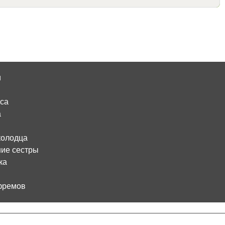
и
сса
а
 колодца
шие сестры
ка
Ефремов