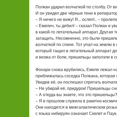
Полкан ударил волчаткой по столбу. От 
И он увидел две чёрные тени в репиратор
– Я ничего не вижу! Я... ослеп!.. – проле
– Емелич, ты дебил! – сказал Полкан и у
в какой-то летательный аппарат. Другая т
затащить. Несомненно, это были пришел
волчаткой по спине. Тот упал на землю в
который тащил в летательный аппарат до
и визжа от боли, пришельцы заползли в с
Фонари снова врубились, Емеля лежал на
приближалась соседка Полкана, которая ж
Увидев её, он поспешил спрятать волчатку
– Не убирай её, придурок! Пришельцы сно
– А откуда вы знаете, что это пришельцы
– Я в прошлом служила в ракетно-космич
Они находятся в межгалактическом розыс
с языка нибируян означает Скелет и Паук.