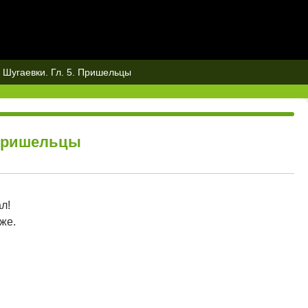
 Шугаевки. Гл. 5. Пришельцы
 Пришельцы
л!
же.