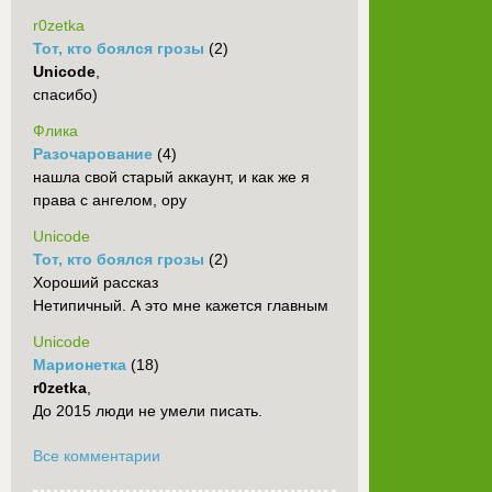
r0zetka
Тот, кто боялся грозы
(2)
Unicode
,
спасибо)
Флика
Разочарование
(4)
нашла свой старый аккаунт, и как же я
права с ангелом, ору
Unicode
Тот, кто боялся грозы
(2)
Хороший рассказ
Нетипичный. А это мне кажется главным
Unicode
Марионетка
(18)
r0zetka
,
До 2015 люди не умели писать.
Все комментарии