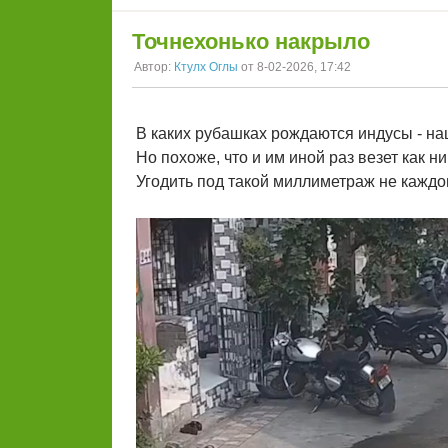
Точнехонько накрыло
Автор:
Ктулх Оглы
от 8-02-2026, 17:42
В каких рубашках рождаются индусы - на
Но похоже, что и им иной раз везет как н
Угодить под такой миллиметраж не каждо