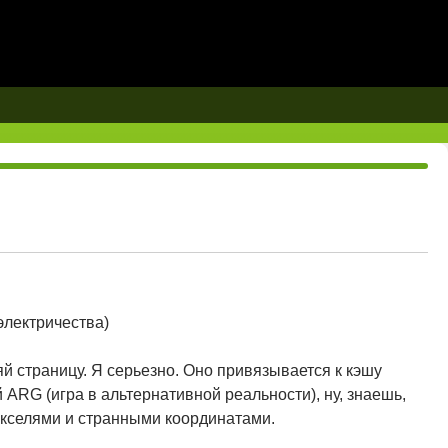
 электричества)
яй страницу. Я серьезно. Оно привязывается к кэшу
 ARG (игра в альтернативной реальности), ну, знаешь,
икселями и странными координатами.