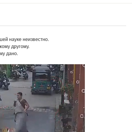
шей науке неизвестно.
икому другому.
му дано.