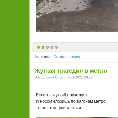
Категория:
Страшное видео
Жуткая трагедия в метро
Автор:
Ктулх Оглы
от 7-02-2026, 09:39
Если ты жуткий приколист.
И носом елозишь по вагонам метро.
То не стоит удивляться.