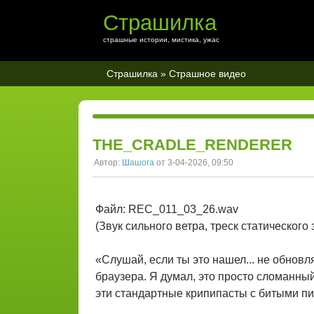
Страшилка
страшные истории, мистика, ужас
Страшилка
»
Страшное видео
THE_CRADLE_RENDERER
Автор:
Шашога
от 3-04-2026, 09:50
Файл: REC_011_03_26.wav
(Звук сильного ветра, треск статического
«Слушай, если ты это нашел... не обновл
браузера. Я думал, это просто сломанный
эти стандартные крипипасты с битыми п