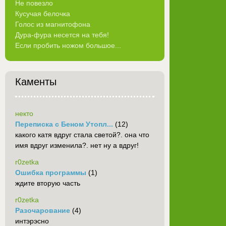
Не повезло
Кусучая белочка
Голос из магнитофона
Дура-фура несется на тебя!
Если пробить ножом большое...
Каменты
некто
Переписка с Беном Утопл...
(12)
какого катя вдруг стала светой?. она что
имя вдруг изменила?. нет ну а вдруг!
r0zetka
Ошибка программы
(1)
ждите вторую часть
r0zetka
Разочарование
(4)
интэрэсно