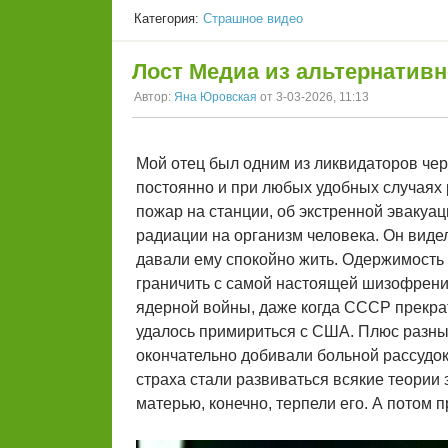
Категория:
Страшное видео
Лост Медиа из альтернатив
Автор:
Яна Юровская
от 3-03-2026, 11:13
Мой отец был одним из ликвидаторов че
постоянно и при любых удобных случаях 
пожар на станции, об экстренной эвакуац
радиации на организм человека. Он виде
давали ему спокойно жить. Одержимость 
граничить с самой настоящей шизофрени
ядерной войны, даже когда СССР прекрат
удалось примириться с США. Плюс разны
окончательно добивали больной рассудок 
страха стали развиваться всякие теории 
матерью, конечно, терпели его. А потом 