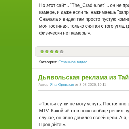
Но этот сайт... "The_Cradle.net"... он не
камере, и даже если ты нажимаешь "запре
Сначала я видел там просто пустую комна
моя гостиная, только снятая с того угла,
физически нет камеры».
Категория:
Страшное видео
Дьявольская реклама из Та
Автор:
Яна Юровская
от 8-03-2026, 10:11
«Третьи сутки не могу уснуть. Постоянно
MTV. Какой чёртов псих вообще решил пу
случае, он явно добился своей цели. А я,
Прощайте!».