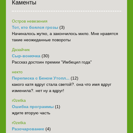
Каменты
Остров невезения
Тот, кто боялся грозы
(3)
Начиналось жутко, а закончилось мило. Мне нравятся
такие неожиданные повороты
Дазайчик
Сыр-вонючка
(30)
Рассказ достоин премии "Имбецил года"
некто
Переписка с Беном Утопл...
(12)
какого катя вдруг стала светой?. она что имя вдруг
изменила?. нет ну а вдруг!
r0zetka
Ошибка программы
(1)
ждите вторую часть
r0zetka
Разочарование
(4)