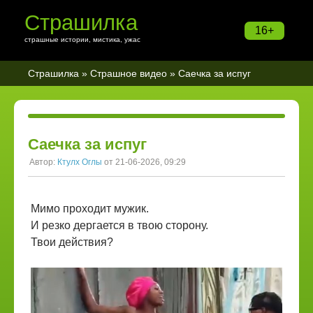
Страшилка
16+
страшные истории, мистика, ужас
Страшилка
»
Страшное видео
» Саечка за испуг
Саечка за испуг
Автор:
Ктулх Оглы
от 21-06-2026, 09:29
Мимо проходит мужик.
И резко дергается в твою сторону.
Твои действия?