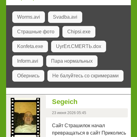
Worms.avi
Svadba.avi
Страшные фото
Chipsi.exe
Konfeta.exe
UyrErt.СMERTЬ.dox
Inform.avi
Пара нормальных
Обернись
Не балуйтесь со скримерами
Segeich
23 июня 2026 05:45
Сайт Страшилок начал
превращаться в сайт Приколись