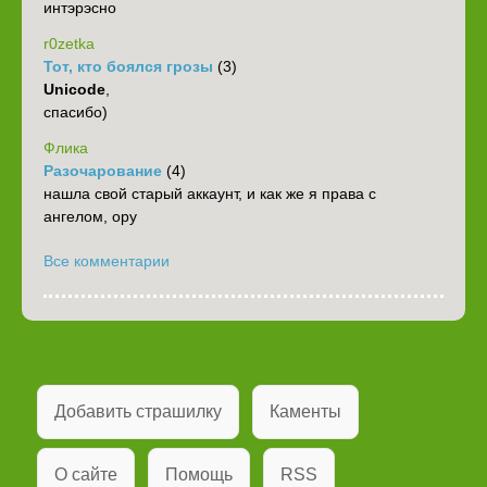
интэрэсно
r0zetka
Тот, кто боялся грозы
(3)
Unicode
,
спасибо)
Флика
Разочарование
(4)
нашла свой старый аккаунт, и как же я права с
ангелом, ору
Все комментарии
Добавить страшилку
Каменты
О сайте
Помощь
RSS