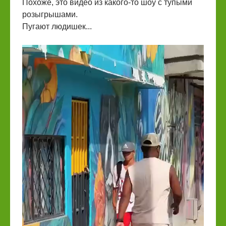
Похоже, это видео из какого-то шоу с тупыми
розыгрышами.
Пугают людишек...