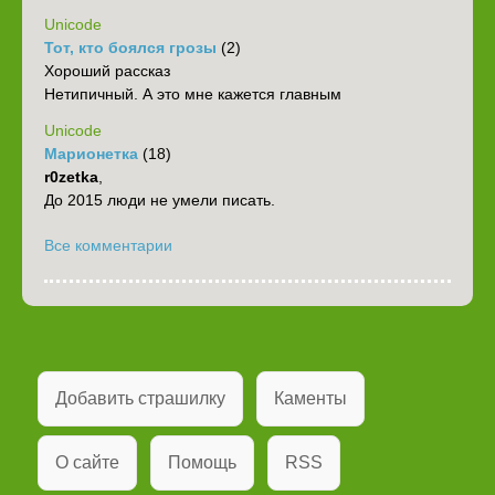
Unicode
Тот, кто боялся грозы
(2)
Хороший рассказ
Нетипичный. А это мне кажется главным
Unicode
Марионетка
(18)
r0zetka
,
До 2015 люди не умели писать.
Все комментарии
Добавить страшилку
Каменты
О сайте
Помощь
RSS