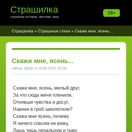
Страшилка
16+
страшные истории, мистика, ужас
Страшилка
»
Страшные стихи
» Скажи мне, ясень...
Скажи мне, ясень...
Автор:
Qusto
от 8-09-2015, 01:44
Скажи мне, ясень, милый друг,
За что сюда меня пленили,
Отнявши чувства и досуг,
Навеки в гроб заколотили?
Скажи мне ясень, почему
Я ничего совсем не вижу,
Лишь тишь печальную и тьму,