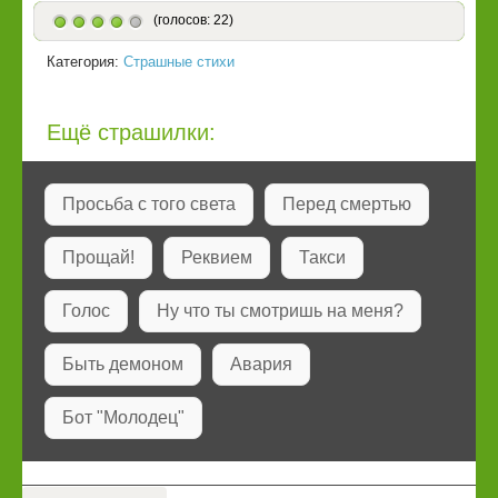
(голосов: 22)
Категория:
Страшные стихи
Ещё страшилки:
Просьба с того света
Перед смертью
Прощай!
Реквием
Такси
Голос
Ну что ты смотришь на меня?
Быть демоном
Авария
Бот "Молодец"