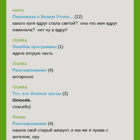
некто
Переписка с Беном Утопл...
(12)
какого катя вдруг стала светой?. она что имя вдруг
изменила?. нет ну а вдруг!
r0zetka
Ошибка программы
(1)
ждите вторую часть
r0zetka
Разочарование
(4)
интэрэсно
r0zetka
Тот, кто боялся грозы
(2)
Unicode
,
спасибо)
Флика
Разочарование
(4)
нашла свой старый аккаунт, и как же я права с
ангелом, ору