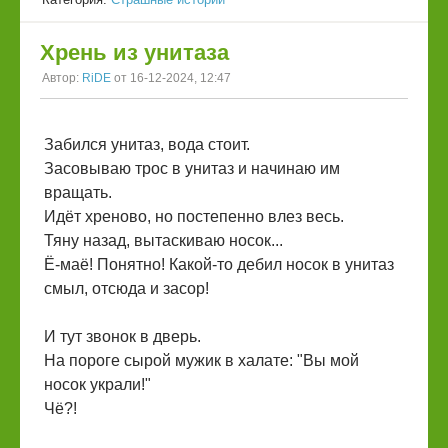
Хрень из унитаза
Автор:
RiDE
от 16-12-2024, 12:47
Забился унитаз, вода стоит.
Засовываю трос в унитаз и начинаю им
вращать.
Идёт хреново, но постепенно влез весь.
Тяну назад, вытаскиваю носок...
Ё-маё! Понятно! Какой-то дебил носок в унитаз
смыл, отсюда и засор!
И тут звонок в дверь.
На пороге сырой мужик в халате: "Вы мой
носок украли!"
Чё?!