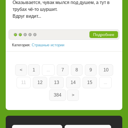
Оказывается, чувак мылся под душем, а тут в
трубах чё-то шуршит.
Вдруг видит...
Подробнее
Категория:
Страшные истории
<
1
...
7
8
9
10
11
12
13
14
15
...
384
>