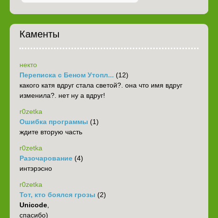
Каменты
некто
Переписка с Беном Утопл...
(12)
какого катя вдруг стала светой?. она что имя вдруг
изменила?. нет ну а вдруг!
r0zetka
Ошибка программы
(1)
ждите вторую часть
r0zetka
Разочарование
(4)
интэрэсно
r0zetka
Тот, кто боялся грозы
(2)
Unicode
,
спасибо)