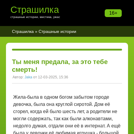
Страшилка
16+
страшные истории, мистика, ужас
Страшилка
»
Страшные истории
Ты меня предала, за это тебе
смерть!
Автор:
Jaka
от 12-03-2025, 15:36
Жила-была в одном богом забытом городе
девочка, была она круглой сиротой. Дом её
сгорел, когда ей было шесть лет, а родители не
могли содержать, так как были алконавтами,
недолго думая, отдали они её в интернат. А ещё
была у девочки её любимая игрушка - большой