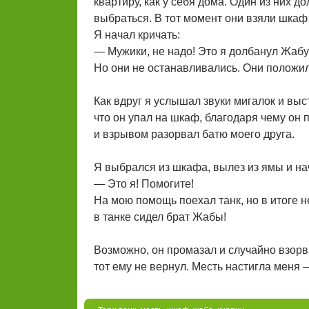
квартиру, как у себя дома. Один из них д
выбраться. В тот момент они взяли шкаф и
Я начал кричать:
— Мужики, не надо! Это я долбанул Жабу
Но они не останавливались. Они положил
Как вдруг я услышал звуки мигалок и выст
что он упал на шкаф, благодаря чему он 
и взрывом разорвал батю моего друга.
Я выбрался из шкафа, вылез из ямы и на
— Это я! Помогите!
На мою помощь поехал танк, но в итоге н
в танке сидел брат Жабы!
Возможно, он промазал и случайно взорва
тот ему не вернул. Месть настигла меня —