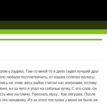
ром у падика. Там со мной то и дело сидел лучший друг
дело любили посплетничать, от наших сплетен волосы
ись не этим: весь район считал нас клоунами, потому
ня, из-за чего я упал на собачью кучку. С его слов, он
сть мне на плечо. Прогнать муху... Как лягушка. После
а это ненавижу. Из-за этого поступка у меня не было ни