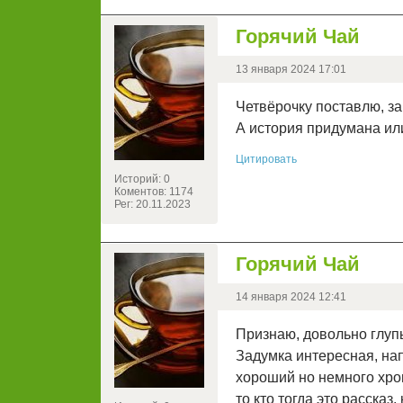
Горячий Чай
13 января 2024 17:01
Четвёрочку поставлю, за
А история придумана ил
Цитировать
Историй: 0
Коментов: 1174
Рег: 20.11.2023
Горячий Чай
14 января 2024 12:41
Признаю, довольно глупы
Задумка интересная, нап
хороший но немного хром
то кто тогда это рассказ