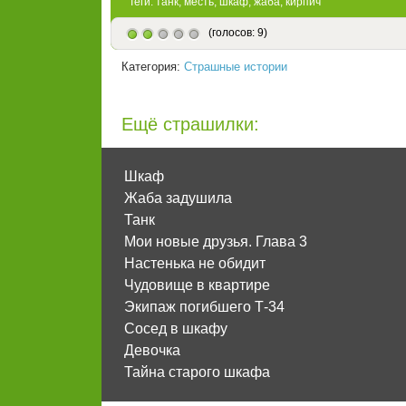
Теги:
танк
,
месть
,
шкаф
,
жаба
,
кирпич
(голосов: 9)
Категория:
Страшные истории
Ещё страшилки:
Шкаф
Жаба задушила
Танк
Мои новые друзья. Глава 3
Настенька не обидит
Чудовище в квартире
Экипаж погибшего Т-34
Сосед в шкафу
Девочка
Тайна старого шкафа