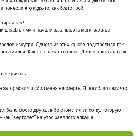
олбанул шкаф так сильно, что он упал и я уже не мог
 понесли его куда-то, как будто гроб.
 кирпичом!
и шкаф в яму и начали закапывать меня заживо.
релов изнутри. Одного из этих качков подстрелили так,
проломился. Как же я лежал в шоке. Далее приехал танк
чал кричать:
е затормозил и сбил меня насмерть. Я погиб, потому что
л батю моего друга, либо отомстил за сотку, которую
 как "вертолёт" на утро заядлого алкаша.