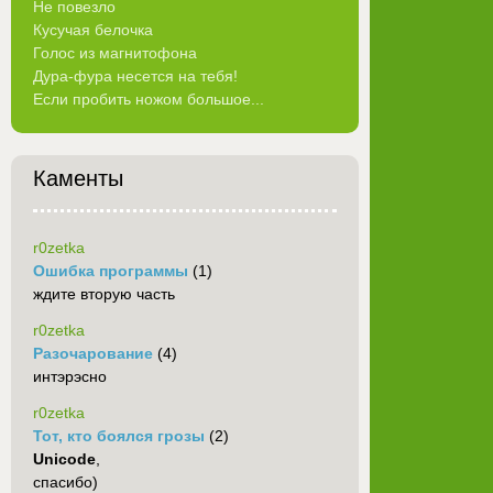
Не повезло
Кусучая белочка
Голос из магнитофона
Дура-фура несется на тебя!
Если пробить ножом большое...
Каменты
r0zetka
Ошибка программы
(1)
ждите вторую часть
r0zetka
Разочарование
(4)
интэрэсно
r0zetka
Тот, кто боялся грозы
(2)
Unicode
,
спасибо)