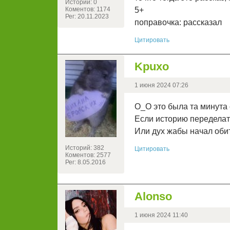
Историй: 0
Коментов: 1174
5+
Рег: 20.11.2023
поправочка: рассказал
Цитировать
Kpuxo
1 июня 2024 07:26
О_О это была та минута с
Если историю переделат
Или дух жабы начал обит
Историй: 382
Цитировать
Коментов: 2577
Рег: 8.05.2016
Alonso
1 июня 2024 11:40