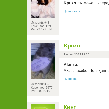
Kpuxo
, ты можешь пере
Цитировать
Историй: 643
Коментов: 1291
Рег: 22.12.2014
Kpuxo
1 июня 2024 12:59
Alonso
,
Аха, спасибо. Но в дан
Цитировать
Историй: 382
Коментов: 2577
Рег: 8.05.2016
Кинг