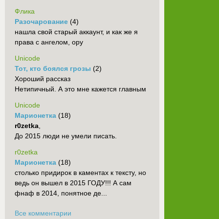
Флика
Разочарование
(4)
нашла свой старый аккаунт, и как же я
права с ангелом, ору
Unicode
Тот, кто боялся грозы
(2)
Хороший рассказ
Нетипичный. А это мне кажется главным
Unicode
Марионетка
(18)
r0zetka
,
До 2015 люди не умели писать.
r0zetka
Марионетка
(18)
столько придирок в каментах к тексту, но
ведь он вышел в 2015 ГОДУ!!! А сам
фнаф в 2014, понятное де...
Все комментарии