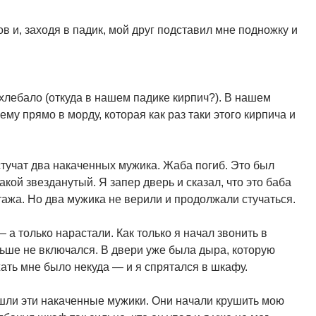
 и, заходя в падик, мой друг подставил мне подножку и
хлебало (откуда в нашем падике кирпич?). В нашем
ему прямо в морду, которая как раз таки этого кирпича и
стучат два накаченных мужика. Жаба погиб. Это был
такой звезданутый. Я запер дверь и сказал, что это баба
тажа. Но два мужика не верили и продолжали стучаться.
 а только нарастали. Как только я начал звонить в
ьше не включался. В двери уже была дыра, которую
ать мне было некуда — и я спрятался в шкафу.
ашли эти накаченные мужики. Они начали крушить мою