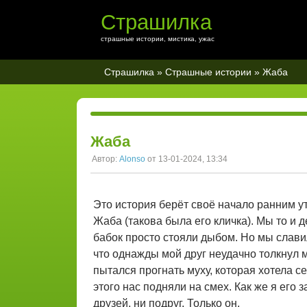
Страшилка
страшные истории, мистика, ужас
Страшилка
»
Страшные истории
» Жаба
Жаба
Автор:
Alonso
от 13-01-2024, 13:34
Это история берёт своё начало ранним ут
Жаба (такова была его кличка). Мы то и 
бабок просто стояли дыбом. Но мы славил
что однажды мой друг неудачно толкнул ме
пытался прогнать муху, которая хотела се
этого нас подняли на смех. Как же я его з
друзей, ни подруг. Только он.