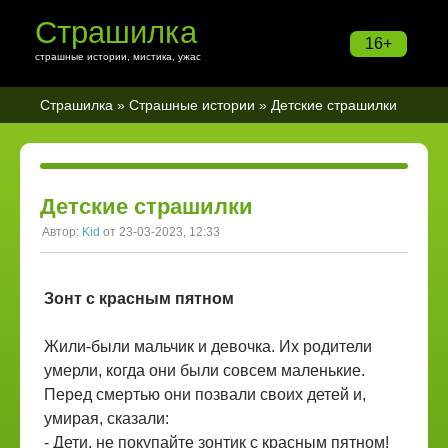
Страшилка
16+
страшные истории, мистика, ужас
Страшилка
»
Страшные истории
» Детские страшилки
Детские страшилки
Автор:
Kid
от 23-03-2023, 12:33
Зонт с красным пятном
Жили-были мальчик и девочка. Их родители
умерли, когда они были совсем маленькие.
Перед смертью они позвали своих детей и,
умирая, сказали:
- Дети, не покупайте зонтик с красным пятном!