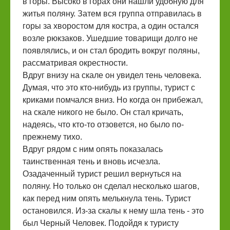
в горы. Высоко в горах они нашли удобную для
житья поляну. Затем вся группа отправилась в
горы за хворостом для костра, а один остался
возле рюкзаков. Ушедшие товарищи долго не
появлялись, и он стал бродить вокруг поляны,
рассматривая окрестности.
Вдруг внизу на скале он увидел тень человека.
Думая, что это кто-нибудь из группы, турист с
криками помчался вниз. Но когда он прибежал,
на скале никого не было. Он стал кричать,
надеясь, что кто-то отзовется, но было по-
прежнему тихо.
Вдруг рядом с ним опять показалась
таинственная тень и вновь исчезла.
Озадаченный турист решил вернуться на
поляну. Но только он сделал несколько шагов,
как перед ним опять мелькнула тень. Турист
остановился. Из-за скалы к нему шла тень - это
был Черный Человек. Подойдя к туристу