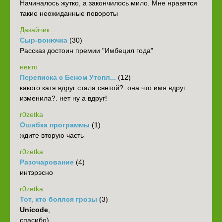
Начиналось жутко, а закончилось мило. Мне нравятся
такие неожиданные повороты
Дазайчик
Сыр-вонючка
(30)
Рассказ достоин премии "Имбецил года"
некто
Переписка с Беном Утопл...
(12)
какого катя вдруг стала светой?. она что имя вдруг
изменила?. нет ну а вдруг!
r0zetka
Ошибка программы
(1)
ждите вторую часть
r0zetka
Разочарование
(4)
интэрэсно
r0zetka
Тот, кто боялся грозы
(3)
Unicode
,
спасибо)