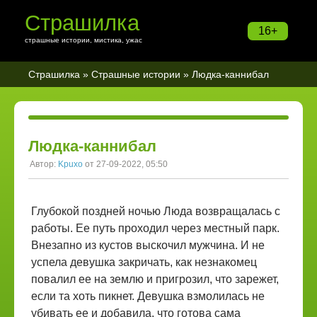
Страшилка
16+
страшные истории, мистика, ужас
Страшилка
»
Страшные истории
» Людка-каннибал
Людка-каннибал
Автор:
Kpuxo
от 27-09-2022, 05:50
Глубокой поздней ночью Люда возвращалась с
работы. Ее путь проходил через местный парк.
Внезапно из кустов выскочил мужчина. И не
успела девушка закричать, как незнакомец
повалил ее на землю и пригрозил, что зарежет,
если та хоть пикнет. Девушка взмолилась не
убивать ее и добавила, что готова сама