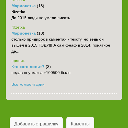
Марионетка
(18)
r0zetka
,
До 2015 люди не умели писать.
r0zetka
Марионетка
(18)
столько придирок в каментах к тексту, но ведь он
вышел в 2015 ГОДУ!!! А сам фнаф в 2014, понятное
де...
пряник
Кто кого ловит?
(3)
недавно у макса +100500 было
Все комментарии
Добавить страшилку
Каменты