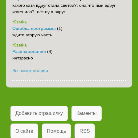
какого катя вдруг стала светой?. она что имя вдруг
изменила?. нет ну а вдруг!
r0zetka
Ошибка программы
(1)
ждите вторую часть
r0zetka
Разочарование
(4)
интэрэсно
Все комментарии
Добавить страшилку
Каменты
О сайте
Помощь
RSS