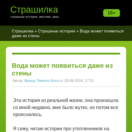
Страшилка
16+
страшные истории, мистика, ужас
Страшилка
»
Страшные истории
» Вода может появиться
даже из стены
Вода может появиться даже из
стены
Автор:
Жрица Темного Бога
от 28-06-2016, 17:51
Эта история из реальной жизни, она произошла
со мной недавно, мне было жутко, но потом все
прояснилось.
Я сижу, читаю истории про утопленников на