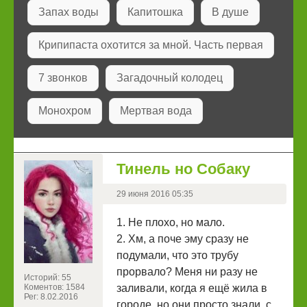
Запах воды
Капитошка
В душе
Крипипаста охотится за мной. Часть первая
7 звонков
Загадочный колодец
Монохром
Мертвая вода
Тинель но Собаку
29 июня 2016 05:35
1. Не плохо, но мало.
2. Хм, а поче эму сразу не
подумали, что это трубу
прорвало? Меня ни разу не
Историй: 55
Коментов: 1584
заливали, когда я ещë жила в
Рег: 8.02.2016
городе, но они просто знали, с