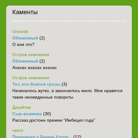
Каменты
Unicode
Обиженный
(2)
О ком это?
Остров невезения
Обиженный
(2)
Ахахах ахахах ахахах
Остров невезения
Тот, кто боялся грозы
(3)
Начиналось жутко, а закончилось мило. Мне нравятся
такие неожиданные повороты
Дазайчик
Сыр-вонючка
(30)
Рассказ достоин премии "Имбецил года"
некто
Переписка с Беном Утопл...
(12)