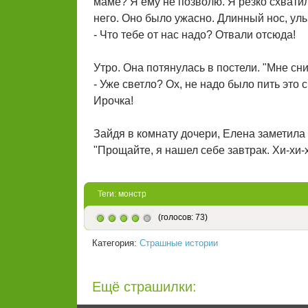
маме? Я ему не позволю. Я резко схватил
него. Оно было ужасно. Длинный нос, улы
- Что тебе от нас надо? Отвали отсюда!
Утро. Она потянулась в постели. "Мне сни
- Уже светло? Ох, не надо было пить это 
Ирочка!
Зайдя в комнату дочери, Елена заметила 
"Прощайте, я нашел себе завтрак. Хи-хи-х
Теги:
монстр
(голосов: 73)
Категория:
Страшные истории
Ещё страшилки: