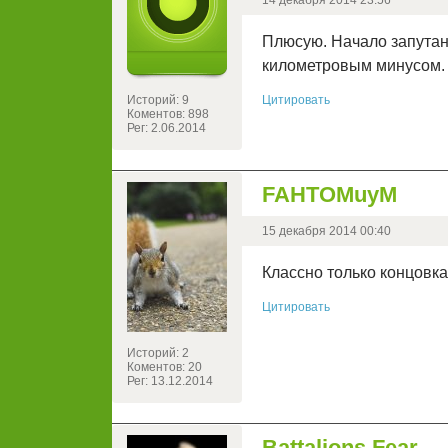
14 декабря 2014 23:56
Плюсую. Начало запутано
километровым минусом.
Историй: 9
Цитировать
Коментов: 898
Рег: 2.06.2014
FAHTOMuyM
15 декабря 2014 00:40
Классно только концовка
Цитировать
Историй: 2
Коментов: 20
Рег: 13.12.2014
Battalions Fear