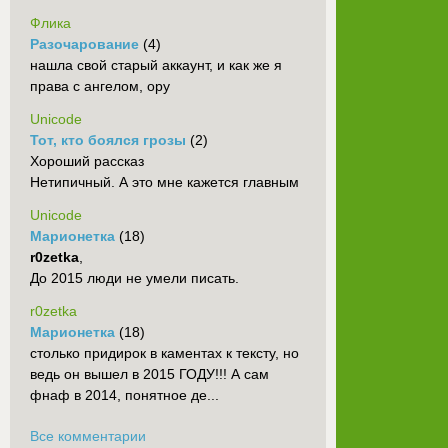
Флика
Разочарование
(4)
нашла свой старый аккаунт, и как же я
права с ангелом, ору
Unicode
Тот, кто боялся грозы
(2)
Хороший рассказ
Нетипичный. А это мне кажется главным
Unicode
Марионетка
(18)
r0zetka
,
До 2015 люди не умели писать.
r0zetka
Марионетка
(18)
столько придирок в каментах к тексту, но
ведь он вышел в 2015 ГОДУ!!! А сам
фнаф в 2014, понятное де...
Все комментарии