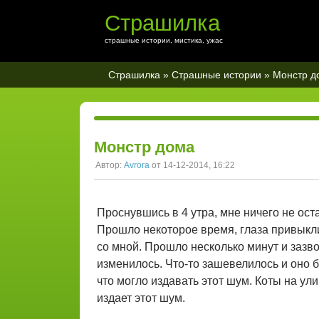
Страшилка
страшные истории, мистика, ужас
Страшилка
»
Страшные истории
» Монстр д
Монстр дома
Автор:
Avrora
от 14-12-2014, 16:22
Проснувшись в 4 утра, мне ничего не оста
Прошло некоторое время, глаза привыкли
со мной. Прошло несколько минут и зазво
изменилось. Что-то зашевелилось и оно б
что могло издавать этот шум. Коты на улиц
издает этот шум.