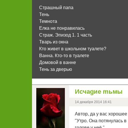
Страшный папа
Тень
Темнота
Елка не понравилась
Страж. Эпизод 1. 1 часть
Тварь из окна
Кто живет в школьном туалете?
Ванна. Кто-то в туалете
Домовой в ванне
Тень за дверью
Иcчаgие mьмы
14 декабря 2014 16:41
Автор, да у вас хорошее
"Утро. Она потянулась в
голове у неё."