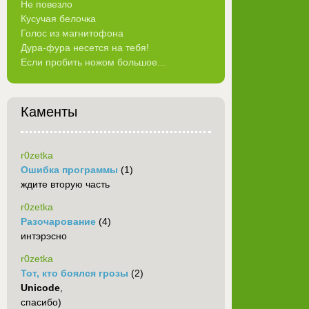
Не повезло
Кусучая белочка
Голос из магнитофона
Дура-фура несется на тебя!
Если пробить ножом большое...
Каменты
r0zetka
Ошибка программы
(1)
ждите вторую часть
r0zetka
Разочарование
(4)
интэрэсно
r0zetka
Тот, кто боялся грозы
(2)
Unicode
,
спасибо)