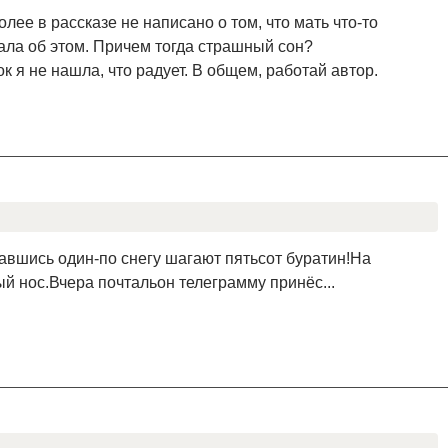
более в рассказе не написано о том, что мать что-то
нала об этом. Причем тогда страшный сон?
я не нашла, что радует. В общем, работай автор.
авшись один-по снегу шагают пятьсот буратин!На
й нос.Вчера почтальон телеграмму принёс...