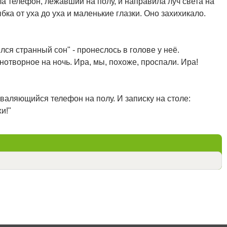
а телефон, лежавший на полу, и направила луч света на
бка от уха до уха и маленькие глазки. Оно захихикало.
лся странный сон" - пронеслось в голове у неё.
снотворное на ночь. Ира, мы, похоже, проспали. Ира!
валяющийся телефон на полу. И записку на столе:
и!"