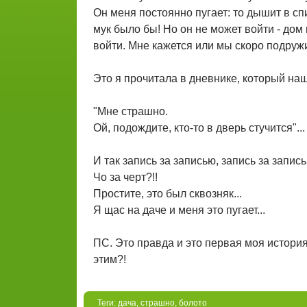
Он меня постоянно пугает: то дышит в спи
мук было бы! Но он не может войти - дом
войти. Мне кажется или мы скоро подружим
Это я прочитала в дневнике, который наш
"Мне страшно.
Ой, подождите, кто-то в дверь стучится"...
И так запись за записью, запись за запись
Чо за черт?!!
Простите, это был сквозняк...
Я щас на даче и меня это пугает...
ПС. Это правда и это первая моя истори
этим?!
Теги:
дача
,
страшно
,
болото