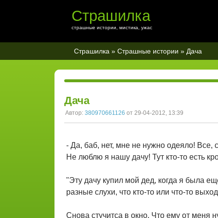
Страшилка
страшные истории, мистика, ужас
Страшилка
»
Страшные истории
» Дача
Дача
Автор:
380970661126
от 29-04-2012, 13:39
- Да, баб, нет, мне не нужно одеяло! Все,
Не люблю я нашу дачу! Тут кто-то есть кро
"Эту дачу купил мой дед, когда я была ещ
разные слухи, что кто-то или что-то выхо
Снова стучитса в окно. Что ему от меня 