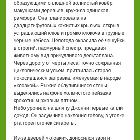
образующими сплошной волнистый ковёр
макушками деревьев, кружила одинокая
рамфора. Она планировала на
двадцатифутовых кожистых крыльях, открыв
устрашающий клюв и громко клокоча в грузные
чёрные небеса. Непогода окрасила её чешуйки
в строгий, пасмурный спектр, предавая
животному вид причудливого дельтаплана.
Через дорогу от черты леса, точно сожранная
циклопическим ульем, притаилась старая
покосившаяся заправка, именуемая в народе
«клоакой». Рыжие облупившиеся стены,
выделялись на фоне холмистого пейзажа
крохотным ржавым пятном.
Небо уронило на шляпу Джонни первые капли
дождя. Он задумчиво наклонил голову, в уголке
рта горел огонёк сигареты.
Из-за дверей «клоаки», доносился звон и