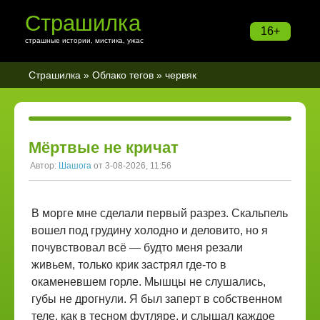
Страшилка
16+
страшные истории, мистика, ужас
Страшилка
»
Облако тегов
» червяк
Мёртвые не кричат
Автор:
Шашога
от 3-08-2026, 11:56
В морге мне сделали первый разрез. Скальпель
вошел под грудину холодно и деловито, но я
почувствовал всё — будто меня резали
живьем, только крик застрял где-то в
окаменевшем горле. Мышцы не слушались,
губы не дрогнули. Я был заперт в собственном
теле, как в тесном футляре, и слышал каждое