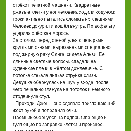
стрёкот печатной машинки. Квадратные
ржавые клетки у ног человека ходили ходуном:
гроки активно пытались сломать их клешнями.
Человек докурил и вошёл внутрь. По асфальту
ударила хлёсткая морось.
За столом, перед стеной улья с четырьмя
круглыми окнами, вырезанными специально
под жирную ряху Слига, сидела Альви. Её
длинные светлые волосы, спадали на
худенькие плечи в жёлтом дождевичке. С
потолка стекала липкая струйка слизи.
Девушка обернулась на шум у входа, после
чего печально глянула на потолок и немного
отодвинула стул.
- Проходи, Джон, - она сделала приглашающий
жест рукой и поправила очки.
Наёмник обернулся на подпрыгивающие и
гуляющие по заправке клетки и произнёс,