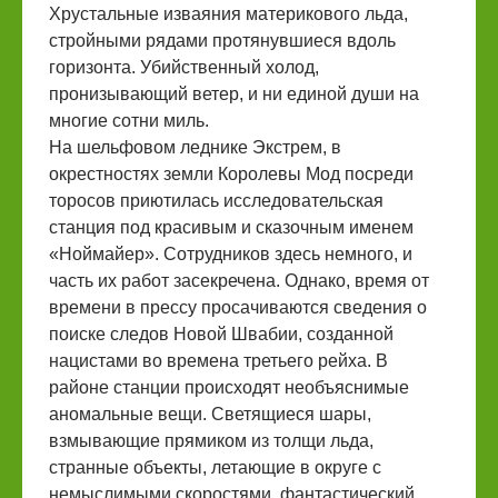
Хрустальные изваяния материкового льда,
стройными рядами протянувшиеся вдоль
горизонта. Убийственный холод,
пронизывающий ветер, и ни единой души на
многие сотни миль.
На шельфовом леднике Экстрем, в
окрестностях земли Королевы Мод посреди
торосов приютилась исследовательская
станция под красивым и сказочным именем
«Ноймайер». Сотрудников здесь немного, и
часть их работ засекречена. Однако, время от
времени в прессу просачиваются сведения о
поиске следов Новой Швабии, созданной
нацистами во времена третьего рейха. В
районе станции происходят необъяснимые
аномальные вещи. Светящиеся шары,
взмывающие прямиком из толщи льда,
странные объекты, летающие в округе с
немыслимыми скоростями, фантастический