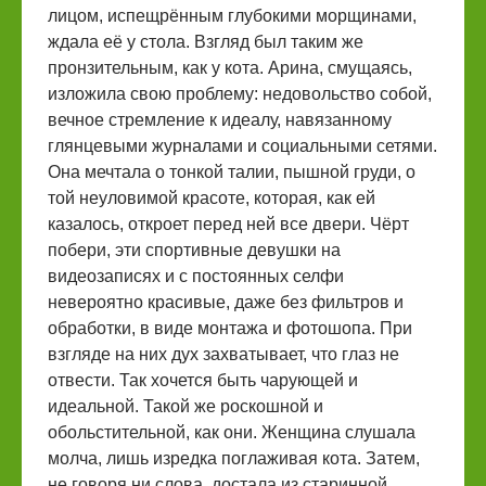
лицом, испещрённым глубокими морщинами,
ждала её у стола. Взгляд был таким же
пронзительным, как у кота. Арина, смущаясь,
изложила свою проблему: недовольство собой,
вечное стремление к идеалу, навязанному
глянцевыми журналами и социальными сетями.
Она мечтала о тонкой талии, пышной груди, о
той неуловимой красоте, которая, как ей
казалось, откроет перед ней все двери. Чёрт
побери, эти спортивные девушки на
видеозаписях и с постоянных селфи
невероятно красивые, даже без фильтров и
обработки, в виде монтажа и фотошопа. При
взгляде на них дух захватывает, что глаз не
отвести. Так хочется быть чарующей и
идеальной. Такой же роскошной и
обольстительной, как они. Женщина слушала
молча, лишь изредка поглаживая кота. Затем,
не говоря ни слова, достала из старинной