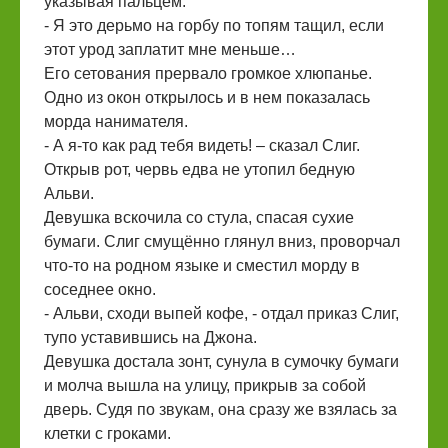
указывая пальцем:
- Я это дерьмо на горбу по топям тащил, если
этот урод заплатит мне меньше…
Его сетования прервало громкое хлюпанье.
Одно из окон открылось и в нем показалась
морда нанимателя.
- А я-то как рад тебя видеть! – сказал Слиг.
Открыв рот, червь едва не утопил бедную
Альви.
Девушка вскочила со стула, спасая сухие
бумаги. Слиг смущённо глянул вниз, проворчал
что-то на родном языке и сместил морду в
соседнее окно.
- Альви, сходи выпей кофе, - отдал приказ Слиг,
тупо уставившись на Джона.
Девушка достала зонт, сунула в сумочку бумаги
и молча вышла на улицу, прикрыв за собой
дверь. Судя по звукам, она сразу же взялась за
клетки с гроками.