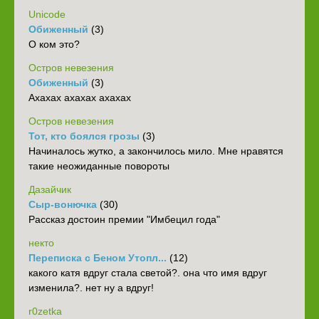
Unicode
Обиженный
(3)
О ком это?
Остров невезения
Обиженный
(3)
Ахахах ахахах ахахах
Остров невезения
Тот, кто боялся грозы
(3)
Начиналось жутко, а закончилось мило. Мне нравятся
такие неожиданные повороты
Дазайчик
Сыр-вонючка
(30)
Рассказ достоин премии "Имбецил года"
некто
Переписка с Беном Утопл...
(12)
какого катя вдруг стала светой?. она что имя вдруг
изменила?. нет ну а вдруг!
r0zetka