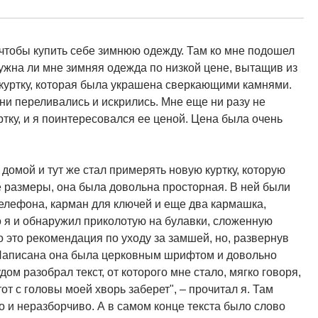
 чтобы купить себе зимнюю одежду. Там ко мне подошел
ужна ли мне зимняя одежда по низкой цене, вытащив из
куртку, которая была украшена сверкающими камнями.
ни переливались и искрились. Мне еще ни разу не
тку, и я поинтересовался ее ценой. Цена была очень
домой и тут же стал примерять новую куртку, которую
 размеры, она была довольна просторная. В ней были
телефона, карман для ключей и еще два кармашка,
о я и обнаружил приколотую на булавки, сложенную
о это рекомендация по уходу за замшей, но, развернув
а. Написана она была церковным шрифтом и довольно
удом разобрал текст, от которого мне стало, мягко говоря,
 тот с головы моей хворь заберет", – прочитал я. Там
о и неразборчиво. А в самом конце текста было слово