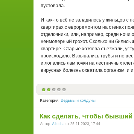
пустовала.
И как-то всё не заладилось у жильцов с 
квартирах с евроремонтом на стенах поя
отделочники, или, например, среди ночи 
неимоверный грохот. Сколько ни бились ж
квартире. Старые хозяева съезжали, уст
происходило. Взрывались трубы и не вес
и лопались лампочки на лестничных клетк
вирусная болезнь охватила организм, и и
Категория:
Ведьмы и колдуны
Как сделать, чтобы бывший
Автор:
Afrodita
от 25-11-2023, 17:44