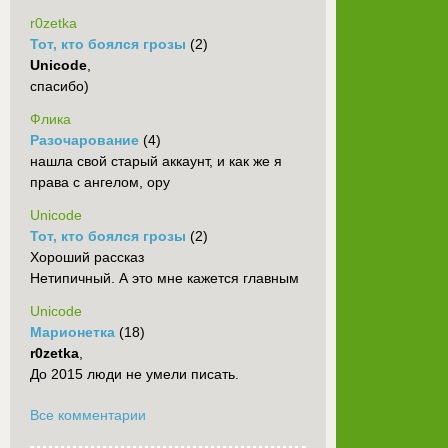
r0zetka
Тот, кто боялся грозы
(2)
Unicode
,
спасибо)
Флика
Разочарование
(4)
нашла свой старый аккаунт, и как же я
права с ангелом, ору
Unicode
Тот, кто боялся грозы
(2)
Хороший рассказ
Нетипичный. А это мне кажется главным
Unicode
Марионетка
(18)
r0zetka
,
До 2015 люди не умели писать.
Все комментарии