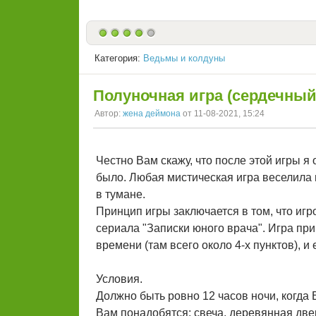
Категория:
Ведьмы и колдуны
Полуночная игра (сердечный
Автор:
жена деймона
от 11-08-2021, 15:24
Честно Вам скажу, что после этой игры я
было. Любая мистическая игра веселила м
в тумане.
Принцип игры заключается в том, что игр
сериала "Записки юного врача". Игра при
времени (там всего около 4-х пунктов), и 
Условия.
Должно быть ровно 12 часов ночи, когда 
Вам понадобятся: свеча, деревянная две