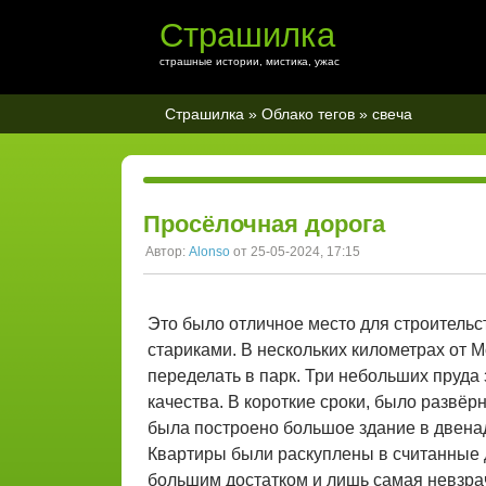
Страшилка
страшные истории, мистика, ужас
Страшилка
»
Облако тегов
» свеча
Просёлочная дорога
Автор:
Alonso
от 25-05-2024, 17:15
Это было отличное место для строительс
стариками. В нескольких километрах от
переделать в парк. Три небольших пруда
качества. В короткие сроки, было развёрн
была построено большое здание в двенад
Квартиры были раскуплены в считанные 
большим достатком и лишь самая невзра