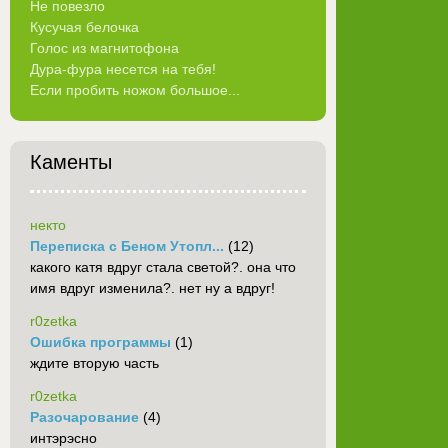
Не повезло
Кусучая белочка
Голос из магнитофона
Дура-фура несется на тебя!
Если пробить ножом большое...
Каменты
некто
Переписка с Беном Утопл...
(12)
какого катя вдруг стала светой?. она что
имя вдруг изменила?. нет ну а вдруг!
r0zetka
Ошибка программы
(1)
ждите вторую часть
r0zetka
Разочарование
(4)
интэрэсно