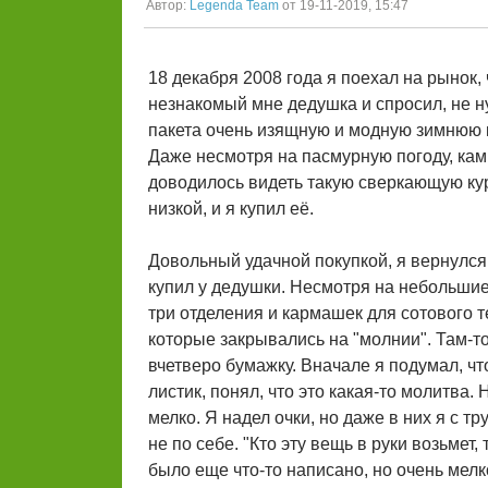
Автор:
Legenda Team
от 19-11-2019, 15:47
18 декабря 2008 года я поехал на рынок,
незнакомый мне дедушка и спросил, не н
пакета очень изящную и модную зимнюю 
Даже несмотря на пасмурную погоду, кам
доводилось видеть такую сверкающую кур
низкой, и я купил её.
Довольный удачной покупкой, я вернулся 
купил у дедушки. Несмотря на небольшие
три отделения и кармашек для сотового 
которые закрывались на "молнии". Там-т
вчетверо бумажку. Вначале я подумал, чт
листик, понял, что это какая-то молитв
мелко. Я надел очки, но даже в них я с тр
не по себе. "Кто эту вещь в руки возьмет,
было еще что-то написано, но очень мелк