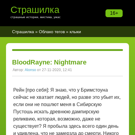
Страшилка
16+
страшные истории, мистика, ужас
Страшилка
»
Облако тегов
» клыки
BloodRayne: Nightmare
Автор:
Alonso
от 27-11-2020, 12:41
Рейн [про себя]: Я знаю, что у Бримстоуна
сейчас не хватает людей, но разве это убьет их,
если они не пошлют меня в Сибирскую
Пустошь искать древнюю дампирскую
реликвию, которая, возможно, даже не
существует? Я пробыла здесь всего один день
и удивлена, что не замерзла до смерти. Никого