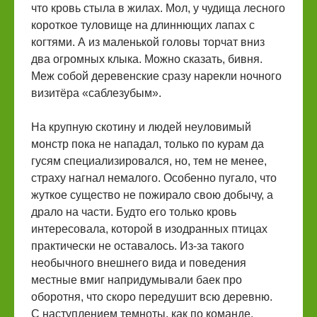
что кровь стыла в жилах. Мол, у чудища лесного
короткое туловище на длиннющих лапах с
когтями. А из маленькой головы торчат вниз
два огромных клыка. Можно сказать, бивня.
Меж собой деревенские сразу нарекли ночного
визитёра «саблезубым».
На крупную скотину и людей неуловимый
монстр пока не нападал, только по курам да
гусям специализировался, но, тем не менее,
страху нагнал немалого. Особенно пугало, что
жуткое существо не пожирало свою добычу, а
драло на части. Будто его только кровь
интересовала, которой в изодранных птицах
практически не оставалось. Из-за такого
необычного внешнего вида и поведения
местные вмиг напридумывали баек про
оборотня, что скоро передушит всю деревню.
С наступлением темноты, как по команде,