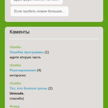
Если пробить ножом большое...
Каменты
r0zetka
Ошибка программы
(1)
ждите вторую часть
r0zetka
Разочарование
(4)
интэрэсно
r0zetka
Тот, кто боялся грозы
(2)
Unicode
,
спасибо)
Флика