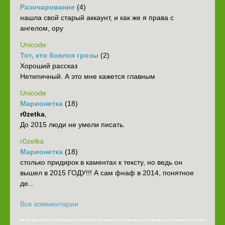
Разочарование
(4)
нашла свой старый аккаунт, и как же я права с
ангелом, ору
Unicode
Тот, кто боялся грозы
(2)
Хороший рассказ
Нетипичный. А это мне кажется главным
Unicode
Марионетка
(18)
r0zetka
,
До 2015 люди не умели писать.
r0zetka
Марионетка
(18)
столько придирок в каментах к тексту, но ведь он
вышел в 2015 ГОДУ!!! А сам фнаф в 2014, понятное
де...
Все комментарии