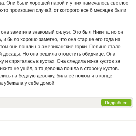
да. Они были хорошей парой и у них намечалось светлое
ак-то произошёл случай, от которого все 6 месяцев были
г она заметила знакомый силуэт. Это был Никита, но он
, и было хорошо заметно, что она старше его года на
том они пошли на американские горки. Полине стало
ой досады. Но она решила отомстить обидчице. Она
 и спряталась в кустах. Она следила из-за кустов за
икита не ушёл, а та девочка пошла в сторону кустов.
лись на бедную девочку, била её ножом и в конце
а убежала у себе домой.
Подробнее