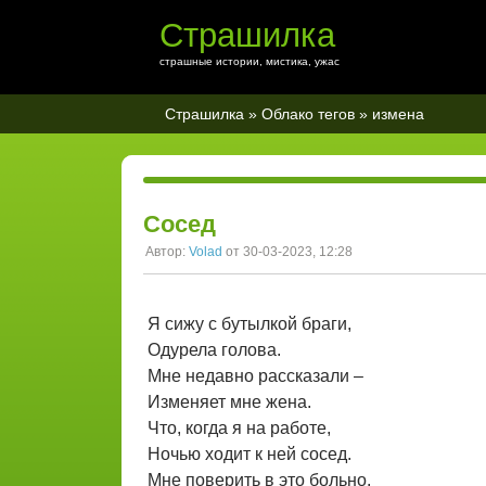
Страшилка
страшные истории, мистика, ужас
Страшилка
»
Облако тегов
» измена
Сосед
Автор:
Volad
от 30-03-2023, 12:28
Я сижу с бутылкой браги,
Одурела голова.
Мне недавно рассказали –
Изменяет мне жена.
Что, когда я на работе,
Ночью ходит к ней сосед.
Мне поверить в это больно.