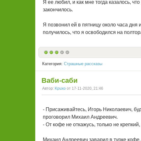
Я ее любил, и как мне тогда казалось, чт
закончилось.
Я позвонил ей в пятницу около часа дня и
получилось, что я освободился на полтор
Категория:
Страшные рассказы
Ваби-саби
Автор:
Kpuxo
от 17-11-2020, 21:46
- Присаживайтесь, Игорь Николаевич, буд
проговорил Михаил Андреевич.
- От кофе не откажусь, только не крепкий
Михаил Андреевич заварил в турке кофе, 