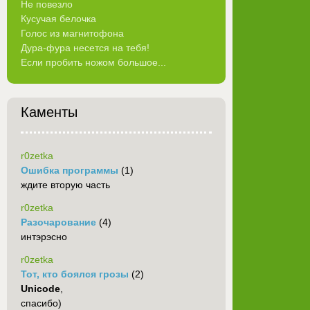
Не повезло
Кусучая белочка
Голос из магнитофона
Дура-фура несется на тебя!
Если пробить ножом большое...
Каменты
r0zetka
Ошибка программы
(1)
ждите вторую часть
r0zetka
Разочарование
(4)
интэрэсно
r0zetka
Тот, кто боялся грозы
(2)
Unicode
,
спасибо)