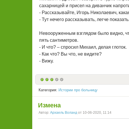
сахарницей и присел на диванчик напрот
- Рассказывайте, Игорь Николаевич, кака
- Тут нечего рассказывать, легче показать
Невооруженным взглядом было видно, что
пять сантиметров.
- И что? – спросил Михаил, делая глоток.
- Как что? Вы что, не видите?
- Вижу.
Категория:
Истории про больницу
Измена
Автор:
Архаель Воланд
от 10-06-2020, 11:14