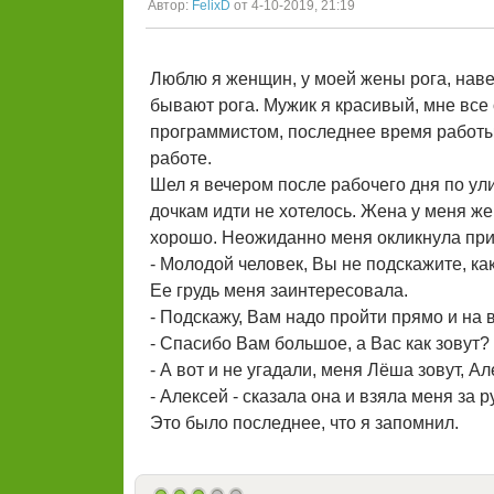
Автор:
FelixD
от 4-10-2019, 21:19
Люблю я женщин, у моей жены рога, нав
бывают рога. Мужик я красивый, мне все 
программистом, последнее время работы 
работе.
Шел я вечером после рабочего дня по ули
дочкам идти не хотелось. Жена у меня же
хорошо. Неожиданно меня окликнула при
- Молодой человек, Вы не подскажите, ка
Ее грудь меня заинтересовала.
- Подскажу, Вам надо пройти прямо и на 
- Спасибо Вам большое, а Вас как зовут?
- А вот и не угадали, меня Лёша зовут, А
- Алексей - сказала она и взяла меня за ру
Это было последнее, что я запомнил.