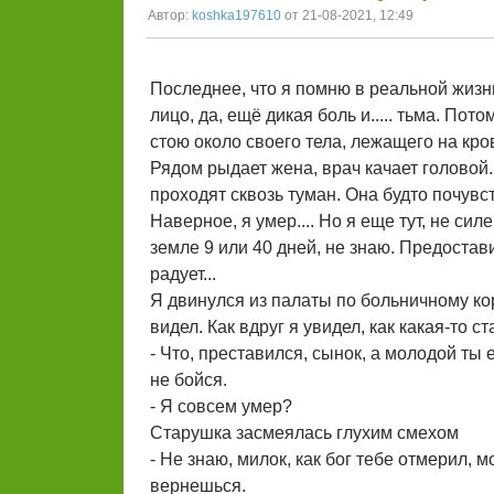
Автор:
koshka197610
от 21-08-2021, 12:49
Последнее, что я помню в реальной жизни
лицо, да, ещё дикая боль и..... тьма. По
стою около своего тела, лежащего на кро
Рядом рыдает жена, врач качает головой.
проходят сквозь туман. Она будто почувст
Наверное, я умер.... Но я еще тут, не си
земле 9 или 40 дней, не знаю. Предостав
радует...
Я двинулся из палаты по больничному кор
видел. Как вдруг я увидел, как какая-то с
- Что, преставился, сынок, а молодой ты е
не бойся.
- Я совсем умер?
Старушка засмеялась глухим смехом
- Не знаю, милок, как бог тебе отмерил, м
вернешься.