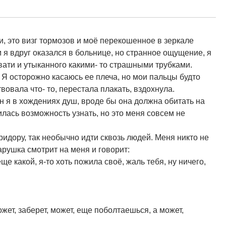
, это визг тормозов и моё перекошенное в зеркале
том я вдруг оказался в больнице, но странное ощущение, я
вати и утыканного какими- то страшными трубками.
 Я осторожно касаюсь ее плеча, но мои пальцы будто
вовала что- то, перестала плакать, вздохнула.
лен я в хождениях душ, вроде бы она должна обитать на
илась возможность узнать, но это меня совсем не
идору, так необычно идти сквозь людей. Меня никто не
тарушка смотрит на меня и говорит:
ще какой, я-то хоть пожила своё, жаль тебя, ну ничего,
ожет, заберет, может, еще поболтаешься, а может,