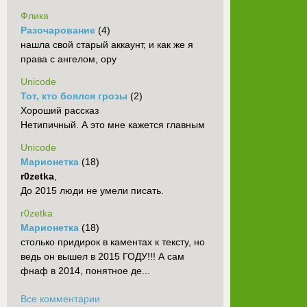
Флика
Разочарование
(4)
нашла свой старый аккаунт, и как же я
права с ангелом, ору
Unicode
Тот, кто боялся грозы
(2)
Хороший рассказ
Нетипичный. А это мне кажется главным
Unicode
Марионетка
(18)
r0zetka
,
До 2015 люди не умели писать.
r0zetka
Марионетка
(18)
столько придирок в каментах к тексту, но
ведь он вышел в 2015 ГОДУ!!! А сам
фнаф в 2014, понятное де...
Все комментарии