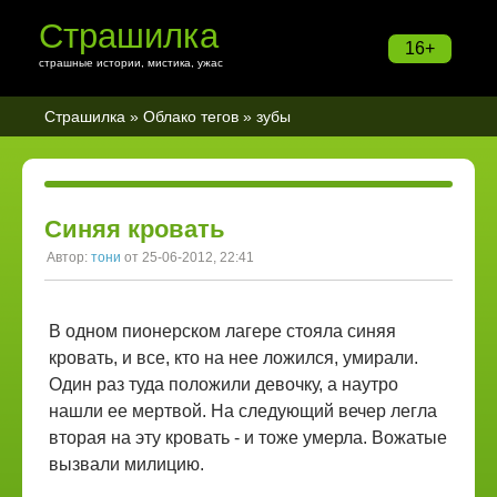
Страшилка
16+
страшные истории, мистика, ужас
Страшилка
»
Облако тегов
» зубы
Синяя кровать
Автор:
тони
от 25-06-2012, 22:41
В одном пионерском лагере стояла синяя
кровать, и все, кто на нее ложился, умирали.
Один раз туда положили девочку, а наутро
нашли ее мертвой. На следующий вечер легла
вторая на эту кровать - и тоже умерла. Вожатые
вызвали милицию.