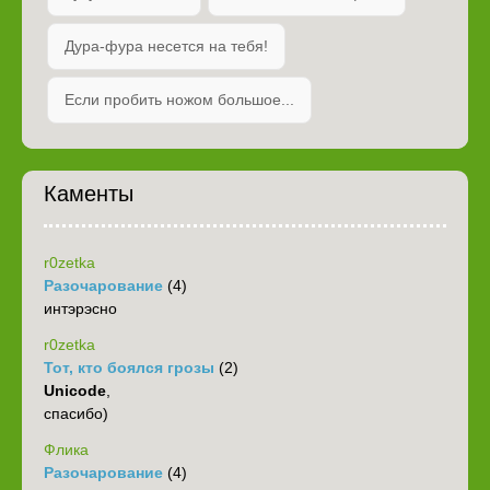
Дура-фура несется на тебя!
Если пробить ножом большое...
Каменты
r0zetka
Разочарование
(4)
интэрэсно
r0zetka
Тот, кто боялся грозы
(2)
Unicode
,
спасибо)
Флика
Разочарование
(4)