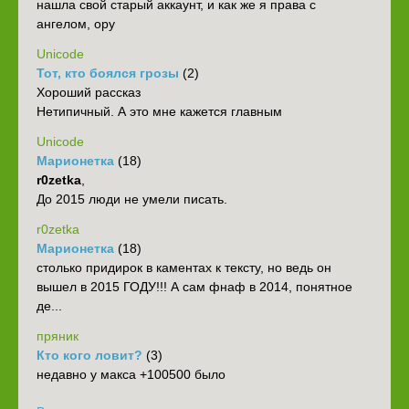
нашла свой старый аккаунт, и как же я права с
ангелом, ору
Unicode
Тот, кто боялся грозы
(2)
Хороший рассказ
Нетипичный. А это мне кажется главным
Unicode
Марионетка
(18)
r0zetka
,
До 2015 люди не умели писать.
r0zetka
Марионетка
(18)
столько придирок в каментах к тексту, но ведь он
вышел в 2015 ГОДУ!!! А сам фнаф в 2014, понятное
де...
пряник
Кто кого ловит?
(3)
недавно у макса +100500 было