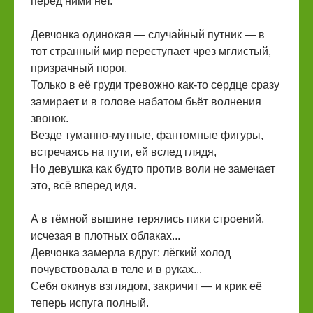
перед ними нет.
Девчонка одинокая — случайный путник — в
тот странный мир переступает чрез мглистый,
призрачный порог.
Только в её груди тревожно как-то сердце сразу
замирает и в голове набатом бьёт волнения
звонок.
Везде туманно-мутные, фантомные фигуры,
встречаясь на пути, ей вслед глядя,
Но девушка как будто против воли не замечает
это, всё вперед идя.
А в тёмной вышине терялись пики строений,
исчезая в плотных облаках...
Девчонка замерла вдруг: лёгкий холод
почувствовала в теле и в руках...
Себя окинув взглядом, закричит — и крик её
теперь испуга полный.