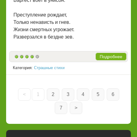
Баргест воет в унисон.
Преступление рождает,
Только ненависть и гнев.
Жизни смертных угрожает.
Разверзался в бездне зев.
Подробнее
Категория:
Страшные стихи
<
1
2
3
4
5
6
7
>