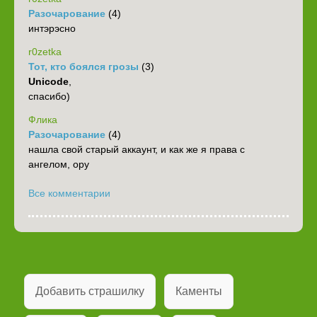
Разочарование
(4)
интэрэсно
r0zetka
Тот, кто боялся грозы
(3)
Unicode
,
спасибо)
Флика
Разочарование
(4)
нашла свой старый аккаунт, и как же я права с
ангелом, ору
Все комментарии
Добавить страшилку
Каменты