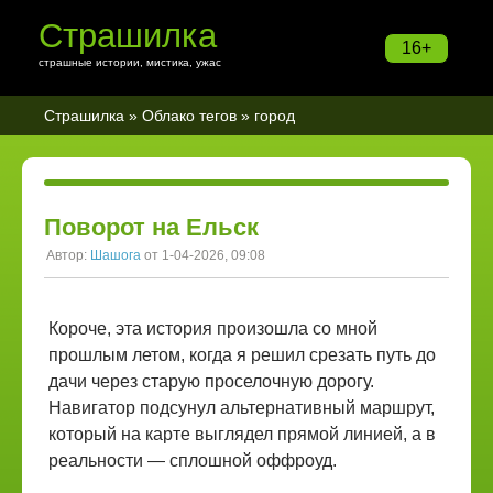
Страшилка
16+
страшные истории, мистика, ужас
Страшилка
»
Облако тегов
» город
Поворот на Ельск
Автор:
Шашога
от 1-04-2026, 09:08
Короче, эта история произошла со мной
прошлым летом, когда я решил срезать путь до
дачи через старую проселочную дорогу.
Навигатор подсунул альтернативный маршрут,
который на карте выглядел прямой линией, а в
реальности — сплошной оффроуд.