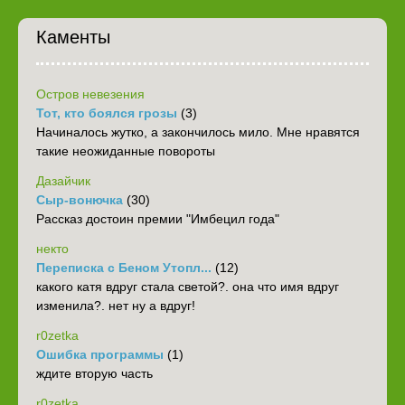
Каменты
Остров невезения
Тот, кто боялся грозы
(3)
Начиналось жутко, а закончилось мило. Мне нравятся
такие неожиданные повороты
Дазайчик
Сыр-вонючка
(30)
Рассказ достоин премии "Имбецил года"
некто
Переписка с Беном Утопл...
(12)
какого катя вдруг стала светой?. она что имя вдруг
изменила?. нет ну а вдруг!
r0zetka
Ошибка программы
(1)
ждите вторую часть
r0zetka