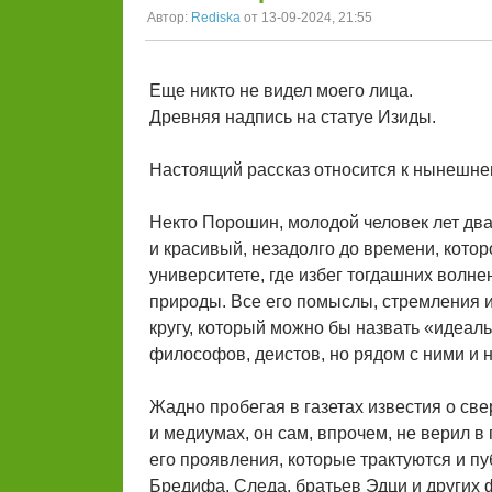
Автор:
Rediska
от 13-09-2024, 21:55
Еще никто не видел моего лица.
Древняя надпись на статуе Изиды.
Настоящий рассказ относится к нынешнему
Некто Порошин, молодой человек лет дв
и красивый, незадолго до времени, которо
университете, где избег тогдашних волн
природы. Все его помыслы, стремления 
кругу, который можно бы назвать «идеал
философов, деистов, но рядом с ними и н
Жадно пробегая в газетах известия о св
и медиумах, он сам, впрочем, не верил в
его проявления, которые трактуются и 
Бредифа, Следа, братьев Эдци и других 