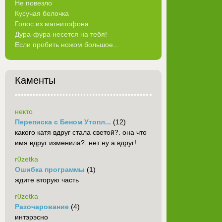
Не повезло
Кусучая белочка
Голос из магнитофона
Дура-фура несется на тебя!
Если пробить ножом большое...
Каменты
некто
Переписка с Беном Утопл...
(12)
какого катя вдруг стала светой?. она что
имя вдруг изменила?. нет ну а вдруг!
r0zetka
Ошибка программы
(1)
ждите вторую часть
r0zetka
Разочарование
(4)
интэрэсно