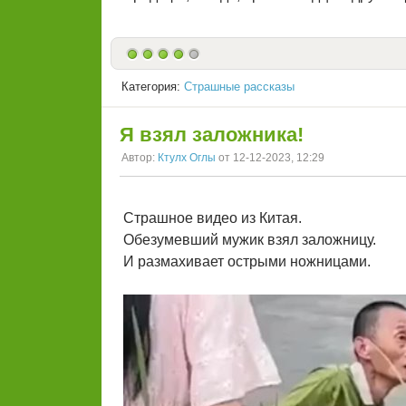
Категория:
Страшные рассказы
Я взял заложника!
Автор:
Ктулх Оглы
от 12-12-2023, 12:29
Страшное видео из Китая.
Обезумевший мужик взял заложницу.
И размахивает острыми ножницами.