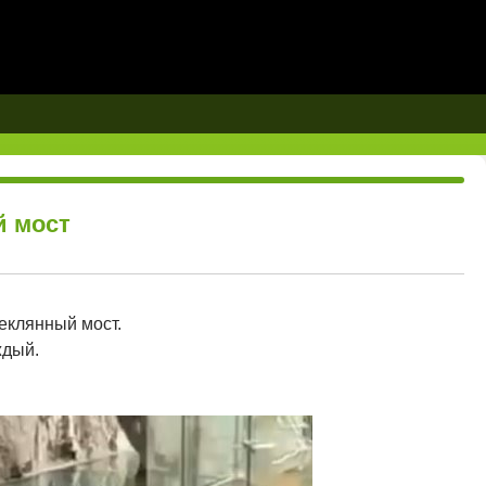
й мост
еклянный мост.
ждый.