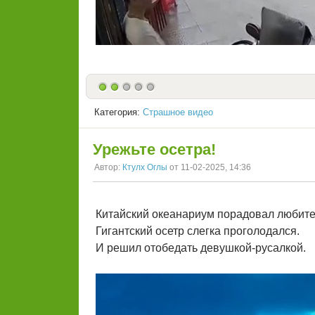
Категория:
Страшное видео
Урежьте осетра!
Автор:
Ктулх Оглы
от 11-02-2025, 14:36
Китайский океанариум порадовал любит
Гигантский осетр слегка проголодался.
И решил отобедать девушкой-русалкой.