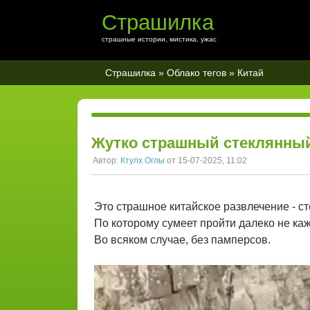
Страшилка
страшные истории, мистика, ужас
Страшилка
»
Облако тегов
» Китай
Жутко страшный стеклянны
Автор:
Ктулх Оглы
от 15-07-2025, 11:02
Это страшное китайское развлечение - ст
По которому сумеет пройти далеко не ка
Во всяком случае, без памперсов.