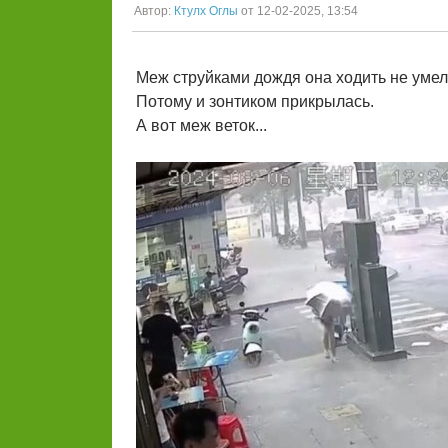
Автор:
Ктулх Оглы
от 12-02-2025, 13:54
Меж струйками дождя она ходить не умел
Потому и зонтиком прикрылась.
А вот меж веток...