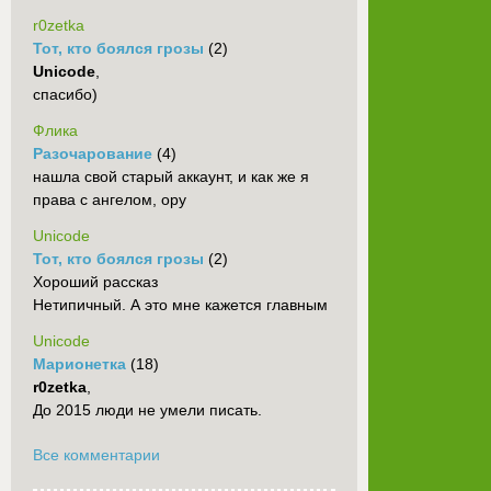
r0zetka
Тот, кто боялся грозы
(2)
Unicode
,
спасибо)
Флика
Разочарование
(4)
нашла свой старый аккаунт, и как же я
права с ангелом, ору
Unicode
Тот, кто боялся грозы
(2)
Хороший рассказ
Нетипичный. А это мне кажется главным
Unicode
Марионетка
(18)
r0zetka
,
До 2015 люди не умели писать.
Все комментарии