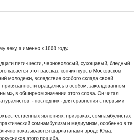
 веку, а именно к 1868 году.
адцати пяти-шести, черноволосый, сухощавый, бледный
го касается этот рассказ, кончил курс в Московском
ений молодежи, вследствие особого склада своей
и привязанности вращались в особом, заколдованном
ьным», в обширном значении этого слова. Он читал
атуралистов, - последних - для сравнения с первыми.
ерхъестественных явлениях, призраках, сомнамбулистах
 практический сомнамбулизм и медиумизм, особенно в те
публично показываются шарлатанами вроде Юма,
фокусников этого пошиба.