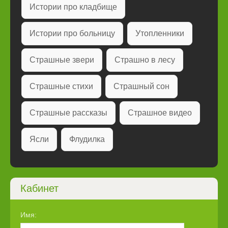
Истории про кладбище
Истории про больницу
Утопленники
Страшные звери
Страшно в лесу
Страшные стихи
Страшный сон
Страшные рассказы
Страшное видео
Ясли
Флудилка
Кабинет
Имя: