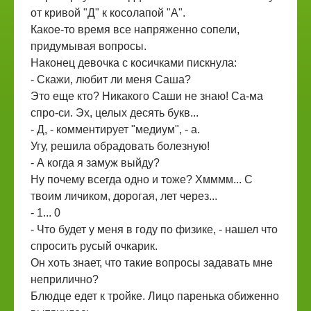
от кривой "Д" к косолапой "А".
Какое-то время все напряженно сопели,
придумывая вопросы.
Наконец девочка с косичками пискнула:
- Скажи, любит ли меня Саша?
Это еще кто? Никакого Саши не знаю! Са-ма
спро-си. Эх, целых десять букв...
- Д, - комментирует "медиум", - а.
Угу, решила обрадовать болезную!
- А когда я замуж выйду?
Ну почему всегда одно и тоже? Хмммм... С
твоим личиком, дорогая, лет через...
- 1... 0
- Что будет у меня в году по физике, - нашел что
спросить русый очкарик.
Он хоть знает, что такие вопросы задавать мне
неприлично?
Блюдце едет к тройке. Лицо паренька обиженно