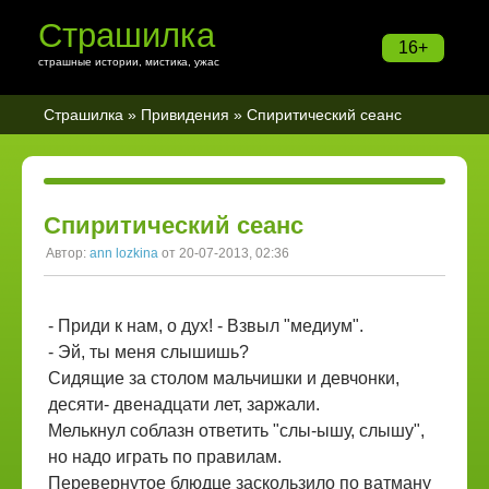
Страшилка
16+
страшные истории, мистика, ужас
Страшилка
»
Привидения
» Спиритический сеанс
Спиритический сеанс
Автор:
ann lozkina
от 20-07-2013, 02:36
- Приди к нам, о дух! - Взвыл "медиум".
- Эй, ты меня слышишь?
Сидящие за столом мальчишки и девчонки,
десяти- двенадцати лет, заржали.
Мелькнул соблазн ответить "слы-ышу, слышу",
но надо играть по правилам.
Перевернутое блюдце заскользило по ватману