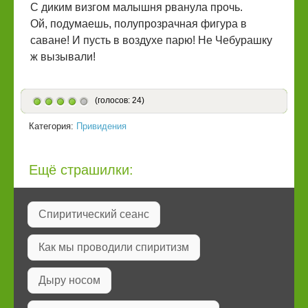
С диким визгом малышня рванула прочь.
Ой, подумаешь, полупрозрачная фигура в
саване! И пусть в воздухе парю! Не Чебурашку
ж вызывали!
(голосов: 24)
Категория:
Привидения
Ещё страшилки:
Спиритический сеанс
Как мы проводили спиритизм
Дыру носом