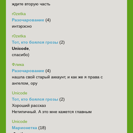
ждите вторую часть
r0zetka
Разочарование
(4)
интэрэсно
r0zetka
Тот, кто боялся грозы
(2)
Unicode
,
спасибо)
Флика
Разочарование
(4)
нашла свой старый аккаунт, и как же я права с
ангелом, ору
Unicode
Тот, кто боялся грозы
(2)
Хороший рассказ
Нетипичный. А это мне кажется главным
Unicode
Марионетка
(18)