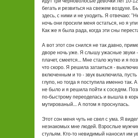
идут три черноволосые девочки лет 10-1
бегать и резвиться на свежем воздухе. Б
здесь, с ними и не уходить. Я отвечаю: "
ночь они просили меня остаться, но я уп
Как же я была рада, когда эти сны перест
А вот этот сон снился не так давно, прим
дворе ночь уже. Я слышу ужасные звуки - к
плачет, смеется... Мне стало жутко и я по
что скоро. Я решила затаиться - выключи
включенным и то - звук выключила, пусть 
глупо, но тогда я поступила именно так.
не было и я решила пойти к соседям. По
по-быстрому переоделась и вышла в коридо
мутированый... А потом я проснулась.
Этот сон меня чуть не свел с ума. Я вид
незнакомых мне людей. Взрослые мужчин
стульям. Кто-то невидимый наносил им ув