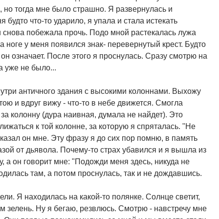
, но тогда мне было страшно. Я развернулась и
 будто что-то ударило, я упала и стала истекать
 и снова побежала прочь. Подо мной растекалась лужа
на ноге у меня появился знак- перевернутый крест. Будто
 он означает. После этого я проснулась. Сразу смотрю на
 уже не было...
внутри античного здания с высокими колоннами. Выхожу
тою и вдруг вижу - что-то в небе движется. Смогла
ь за колонну (дура наивная, думала не найдет). Это
лижаться к той колонне, за которую я спряталась. "Не
сказал он мне. Эту фразу я до сих пор помню, в память
зой от дьявола. Почему-то страх убавился и я вышла из
, а он говорит мне: "Подожди меня здесь, никуда не
одилась там, а потом проснулась, так и не дождавшись.
ели. Я находилась на какой-то полянке. Солнце светит,
ом зелень. Ну я бегаю, резвлюсь. Смотрю - навстречу мне