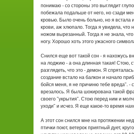
понимаю - со стороны это выглядит глупо
побежала подальше от него, но сзади меня
кровью. Было очень больно, но я встала
крови, аж хлюпало. Тогда я увидела, что 
ножом вырезанный. Тогда я не знала, что
ногу. Хорошо хоть этого ужасного символа
Снился еще вот такой сон - я нахожусь 
на лоджию - а она длинная такая! Стою, с
разглядеть, что это - демон. Я спряталас
создание встало на балкон и начало приб
бойся меня, я не причиню тебе вреда". - 
врезалось. Я была шокирована такой фра
своего "укрытия". Стою перед ним и молчу
уходи" и исчез. Я еще какое-то время нах
А этот сон снился мне на протяжении нед
птички поют, ветерок приятный дует, круг