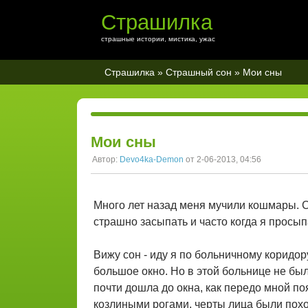
Страшилка
страшные истории, мистика, ужас
Страшилка
»
Страшный сон
» Мои сны
Мои сны
Автор:
Devo4ka-Demon
от 2-06-2013, 04:56
Много лет назад меня мучили кошмары. Се
страшно засыпать и часто когда я просып
Вижу сон - иду я по больничному коридо
большое окно. Но в этой больнице не был
почти дошла до окна, как передо мной по
козлиными рогами, черты лица были похо