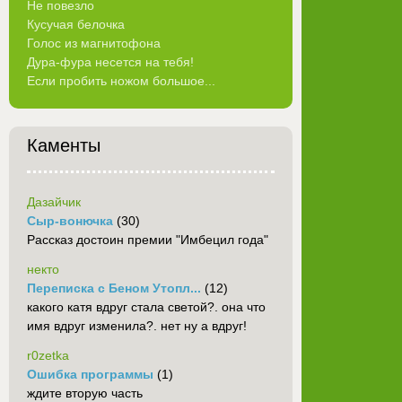
Не повезло
Кусучая белочка
Голос из магнитофона
Дура-фура несется на тебя!
Если пробить ножом большое...
Каменты
Дазайчик
Сыр-вонючка
(30)
Рассказ достоин премии "Имбецил года"
некто
Переписка с Беном Утопл...
(12)
какого катя вдруг стала светой?. она что
имя вдруг изменила?. нет ну а вдруг!
r0zetka
Ошибка программы
(1)
ждите вторую часть