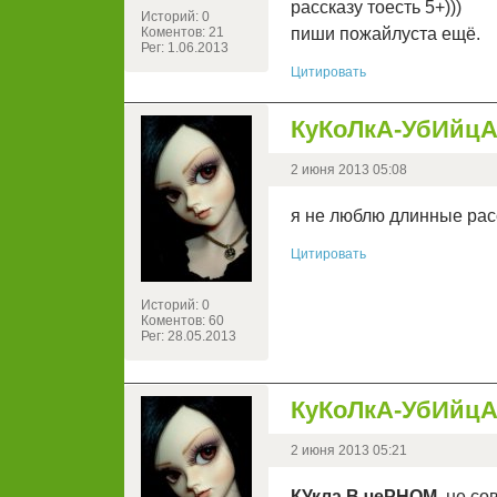
рассказу тоесть 5+)))
Историй: 0
Коментов: 21
пиши пожайлуста ещё.
Рег: 1.06.2013
Цитировать
КуКоЛкА-УбИйц
2 июня 2013 05:08
я не люблю длинные расс
Цитировать
Историй: 0
Коментов: 60
Рег: 28.05.2013
КуКоЛкА-УбИйц
2 июня 2013 05:21
КУкла В чеРНОМ
, не с