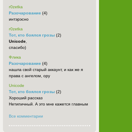
r0zetka
Разочарование
(4)
интэрэсно
r0zetka
Тот, кто боялся грозы
(2)
Unicode
,
спасибо)
Флика
Разочарование
(4)
нашла свой старый аккаунт, и как же я
права с ангелом, ору
Unicode
Тот, кто боялся грозы
(2)
Хороший рассказ
Нетипичный. А это мне кажется главным
Все комментарии