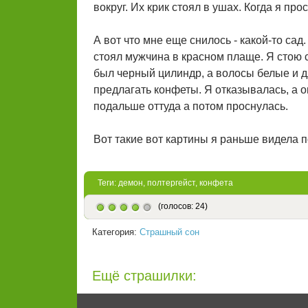
вокруг. Их крик стоял в ушах. Когда я про
А вот что мне еще снилось - какой-то са
стоял мужчина в красном плаще. Я стою сз
был черный цилиндр, а волосы белые и дл
предлагать конфеты. Я отказывалась, а о
подальше оттуда а потом проснулась.
Вот такие вот картины я раньше видела п
Теги:
демон
,
полтергейст
,
конфета
(голосов: 24)
Категория:
Страшный сон
Ещё страшилки: