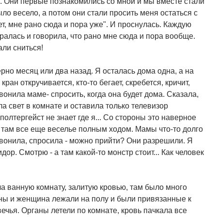
2. Они первые познакомились со мной и мы вместе стали
ыло весело, а потом они стали просить меня остаться с
Нет, мне рано сюда и пора уже". И проснулась. Каждую
иралась и говорила, что рано мне сюда и пора вообще.
али сниться!
ерно месяц или два назад. Я осталась дома одна, а на
ран откручивается, кто-то бегает, скребется, кричит,
звонила маме- спросить, когда она будет дома. Сказала,
ла свет в комнате и оставила только телевизор
полтергейст не знает где я... Со стороны это наверное
 А там все еще веселье полным ходом. Мамы что-то долго
звонила, спросила - можно прийти? Они разрешили. Я
р. Смотрю - а там какой-то монстр стоит... Как человек
ела ванную комнату, залитую кровью, там было много
ы и женщина лежали на полу и были привязанные к
ечья. Органы летели по комнате, кровь пачкала все