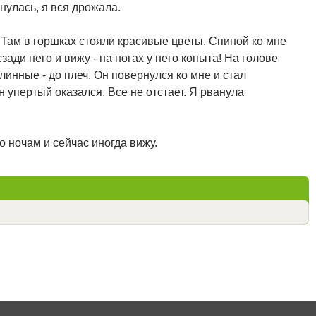
снулась, я вся дрожала.
д. Там в горшках стояли красивые цветы. Спиной ко мне
ади него и вижу - на ногах у него копыта! На голове
инные - до плеч. Он повернулся ко мне и стал
н упертый оказался. Все не отстает. Я рванула
о ночам и сейчас иногда вижу.