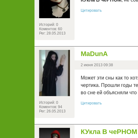
Цитировать
Историй: 0
Коментов: 60
Рег: 28.05.2013
MaDunA
2 июня 2013 09:38
Может эти сны как то хот
чертика. Прошли годы те
во сне ей объясняли что
Историй: 0
Цитировать
Коментов: 94
Рег: 26.05.2013
КУкла В чеРНОМ