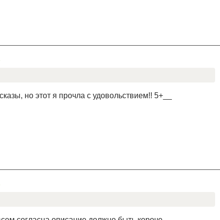
А
казы, но этот я прочла с удовольствием!! 5+__
А
овсем согласна описание должно быть короче