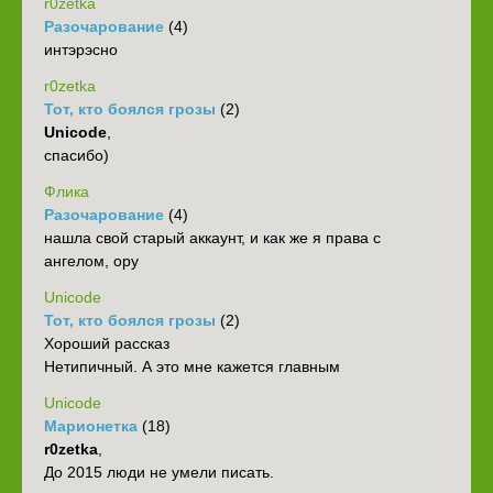
r0zetka
Разочарование
(4)
интэрэсно
r0zetka
Тот, кто боялся грозы
(2)
Unicode
,
спасибо)
Флика
Разочарование
(4)
нашла свой старый аккаунт, и как же я права с
ангелом, ору
Unicode
Тот, кто боялся грозы
(2)
Хороший рассказ
Нетипичный. А это мне кажется главным
Unicode
Марионетка
(18)
r0zetka
,
До 2015 люди не умели писать.