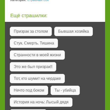
Ещё страшилки:
Призрак за столом
Бывшая хозяйка
Стук. Смерть. Тишина
Странности в моей жизни
Это же был призрак!!
Тот, кто шумит на чердаке
Нечто под боком
Ты - убийца
История на ночь: Лысый дядя