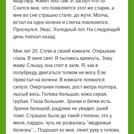
квартиру. Живет она там. И заснул что-то.
Снится мне, что появляется этот же старик, а
мне во сне страшно стало, до жути. Молча,
встал на одно колено и слегка поклонился.
Проснулся. Ужас. Холодный пот. На следующий
день поехал назад.
Мне лет 20. Сплю в своей комнате. Открываю
глаза. В окне свет. Я пытаюсь крикнуть. Зову
маму. Слышу, она спит в зале. Я, как в
полубреду, двигаться толком не могу. Еле
привстал на колени. В комнате появился
силуэт. Очертания помню, рост метра полтора,
лысый весь. Голова большая, кожа серая,
грубая. Глаза большие. Зрачки и белки есть.
Зрачок большой, радужки не увидел, ушей
тоже. Страшно было до такой степени, что у
меня, пардон, чуть не развилась "медвежья
болезнь"... Подошел ко мне, тянет руку к голове,