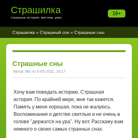
Страшилка
16+
страшные истории, мистика, ужас
Страшилка
»
Страшный сон
» Страшные сны
Страшные сны
Автор:
Mic
от 6-05-2011, 18:17
Хочу вам поведать историю. Страшная
история. По крайней мере, мне так кажется.
Память у меня хорошая, пока не жалуюсь.
Воспоминания о детстве светлые и не очень в
голове "держатся на ура". Ну вот. Расскажу вам
немного о своих самых странных снах.